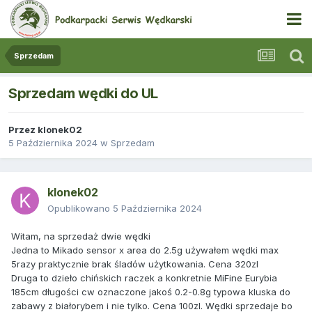
Sprzedam
Sprzedam wędki do UL
Przez
klonek02
5 Października 2024
w
Sprzedam
klonek02
Opublikowano
5 Października 2024
Witam, na sprzedaż dwie wędki
Jedna to Mikado sensor x area do 2.5g używałem wędki max
5razy praktycznie brak śladów użytkowania. Cena 320zl
Druga to dzieło chińskich raczek a konkretnie MiFine Eurybia
185cm długości cw oznaczone jakoś 0.2-0.8g typowa kluska do
zabawy z białorybem i nie tylko. Cena 100zl. Wędki sprzedaje bo