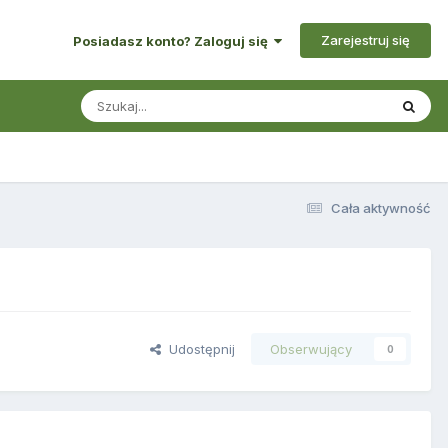
Zarejestruj się
Posiadasz konto? Zaloguj się
Cała aktywność
Udostępnij
Obserwujący
0