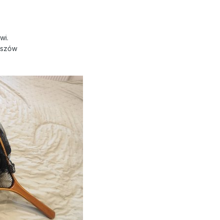
wi.
zeszów