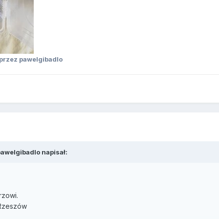
przez pawelgibadlo
pawelgibadlo
napisał:
rzowi.
- Rzeszów