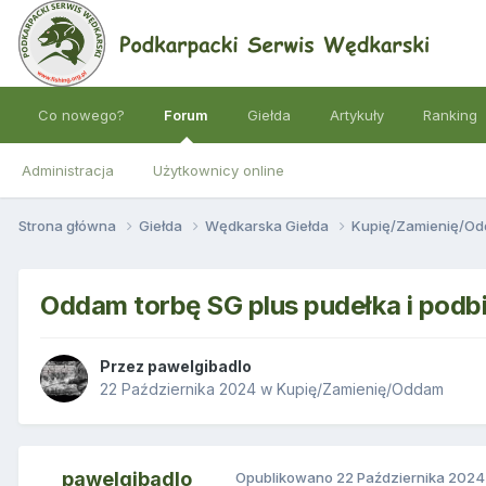
Co nowego?
Forum
Giełda
Artykuły
Ranking
Administracja
Użytkownicy online
Strona główna
Giełda
Wędkarska Giełda
Kupię/Zamienię/O
Oddam torbę SG plus pudełka i podb
Przez
pawelgibadlo
22 Października 2024
w
Kupię/Zamienię/Oddam
pawelgibadlo
Opublikowano
22 Października 2024