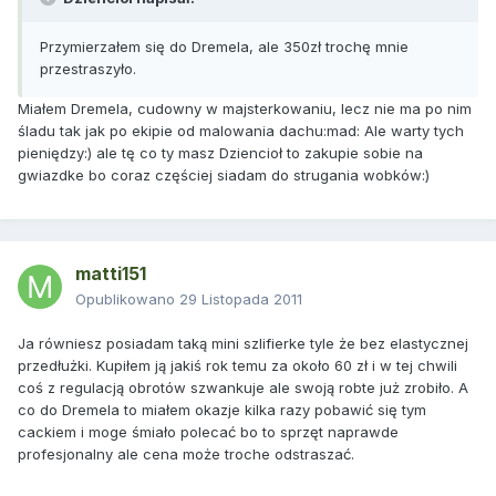
Przymierzałem się do Dremela, ale 350zł trochę mnie
przestraszyło.
Miałem Dremela, cudowny w majsterkowaniu, lecz nie ma po nim
śladu tak jak po ekipie od malowania dachu:mad: Ale warty tych
pieniędzy:) ale tę co ty masz Dziencioł to zakupie sobie na
gwiazdke bo coraz częściej siadam do strugania wobków:)
matti151
Opublikowano
29 Listopada 2011
Ja równiesz posiadam taką mini szlifierke tyle że bez elastycznej
przedłużki. Kupiłem ją jakiś rok temu za około 60 zł i w tej chwili
coś z regulacją obrotów szwankuje ale swoją robte już zrobiło. A
co do Dremela to miałem okazje kilka razy pobawić się tym
cackiem i moge śmiało polecać bo to sprzęt naprawde
profesjonalny ale cena może troche odstraszać.