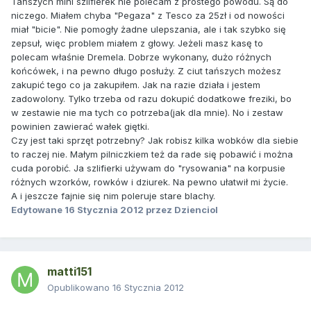
Tańszych mini szlifierek nie polecam z prostego powodu. Są do
niczego. Miałem chyba "Pegaza" z Tesco za 25zł i od nowości
miał "bicie". Nie pomogły żadne ulepszania, ale i tak szybko się
zepsuł, więc problem miałem z głowy. Jeżeli masz kasę to
polecam właśnie Dremela. Dobrze wykonany, dużo różnych
końcówek, i na pewno długo posłuży. Z ciut tańszych możesz
zakupić tego co ja zakupiłem. Jak na razie działa i jestem
zadowolony. Tylko trzeba od razu dokupić dodatkowe freziki, bo
w zestawie nie ma tych co potrzeba(jak dla mnie). No i zestaw
powinien zawierać wałek giętki.
Czy jest taki sprzęt potrzebny? Jak robisz kilka wobków dla siebie
to raczej nie. Małym pilniczkiem też da rade się pobawić i można
cuda porobić. Ja szlifierki używam do "rysowania" na korpusie
różnych wzorków, rowków i dziurek. Na pewno ułatwił mi życie.
A i jeszcze fajnie się nim poleruje stare blachy.
Edytowane
16 Stycznia 2012
przez Dzienciol
matti151
Opublikowano
16 Stycznia 2012