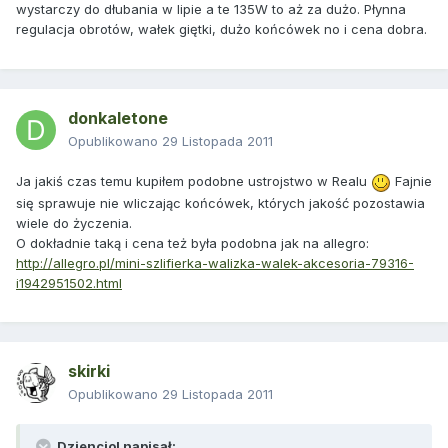
wystarczy do dłubania w lipie a te 135W to aż za dużo. Płynna
regulacja obrotów, wałek giętki, dużo końcówek no i cena dobra.
donkaletone
Opublikowano
29 Listopada 2011
Ja jakiś czas temu kupiłem podobne ustrojstwo w Realu
Fajnie
się sprawuje nie wliczając końcówek, których jakość pozostawia
wiele do życzenia.
O dokładnie taką i cena też była podobna jak na allegro:
http://allegro.pl/mini-szlifierka-walizka-walek-akcesoria-79316-
i1942951502.html
skirki
Opublikowano
29 Listopada 2011
Dzienciol napisał: