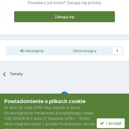
Posiadasz już konto? Zaloguj się poniżej.
Zaloguj się
Udostępnij
Obserwujący
1
Tematy
Powiadomienie o plikach cookie
W dniu 25 maja 2018 roku weszło w życie
Język
Polityka prywatności
Kontakt
Ciasteczka
Rozporządzenie Parlamentu Europejskiego i Rady
2007-2026 Podkarpacki Serwis Wędkarski
(UE) 2016/679 z dnia 27 kwietnia 2016 r - RODO.
Powered by Invision Community
I accept
Abyś mógł korzystać z portalu Podkarpacki Serwis