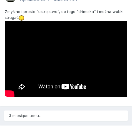
Zmyślne i proste "ustrojstwo", do tego "drimelka" i można wobki
strugać
3 miesiące temu...