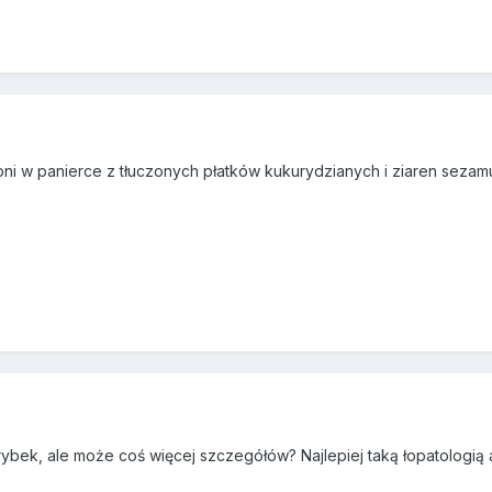
koni w panierce z tłuczonych płatków kukurydzianych i ziaren sezam
ybek, ale może coś więcej szczegółów? Najlepiej taką łopatologią a