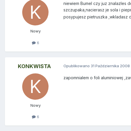
niewiem Bumel czy juz znalazles d
szczupaka,nacierasz je sola i pi
posypujesz pietruszka ,wkladasz do
Nowy
6
KONKWISTA
Opublikowano
31 Października 2008
zapomnialem o foli aluminiowej ,za
Nowy
6