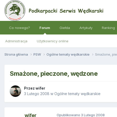
Co nowego?
Forum
Giełda
Artykuły
Ranking
Administracja
Użytkownicy online
Strona główna
PSW
Ogólne tematy wędkarskie
Smażone, pi
Smażone, pieczone, wędzone
Przez
wifer
3 Lutego 2008
w
Ogólne tematy wędkarskie
wifer
Opublikowano
3 Lutego 2008