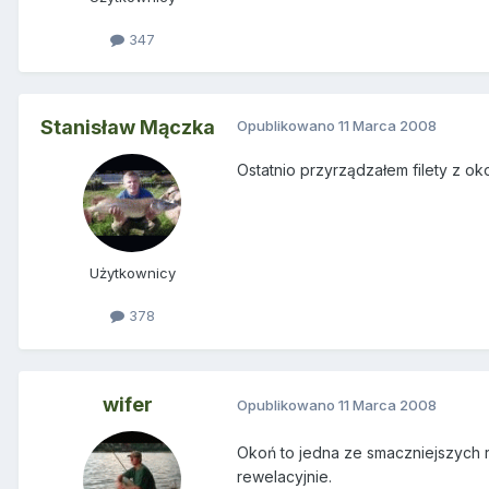
347
Stanisław Mączka
Opublikowano
11 Marca 2008
Ostatnio przyrządzałem filety z o
Użytkownicy
378
wifer
Opublikowano
11 Marca 2008
Okoń to jedna ze smaczniejszych r
rewelacyjnie.