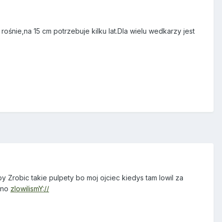
śnie,na 15 cm potrzebuje kilku lat.Dla wielu wedkarzy jest
Zrobic takie pulpety bo moj ojciec kiedys tam lowil za
wno
zlowilismY://