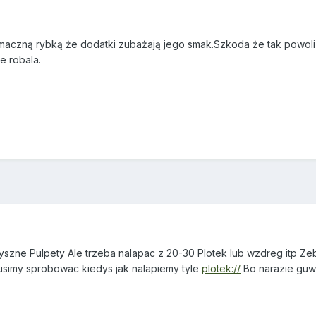
maczną rybką że dodatki zubażają jego smak.Szkoda że tak powoli ro
e robala.
zne Pulpety Ale trzeba nalapac z 20-30 Plotek lub wzdreg itp Zeby 
usimy sprobowac kiedys jak nalapiemy tyle
plotek://
Bo narazie gu