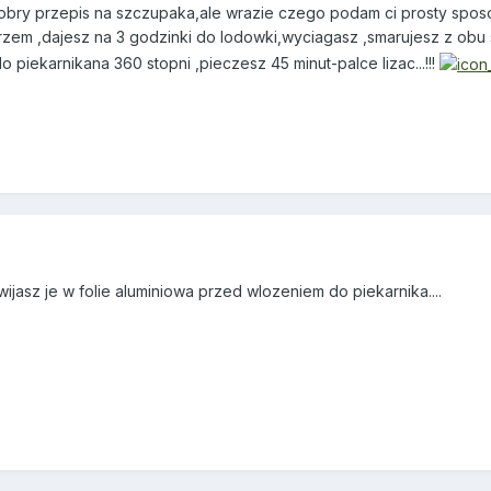
obry przepis na szczupaka,ale wrazie czego podam ci prosty sposo
eprzem ,dajesz na 3 godzinki do lodowki,wyciagasz ,smarujesz z o
 piekarnikana 360 stopni ,pieczesz 45 minut-palce lizac...!!!
wijasz je w folie aluminiowa przed wlozeniem do piekarnika....