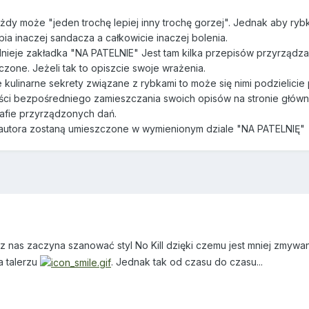
y może "jeden trochę lepiej inny trochę gorzej". Jednak aby ryb
pia inaczej sandacza a całkowicie inaczej bolenia.
dnieje zakładka "NA PATELNIE" Jest tam kilka przepisów przyrządz
zone. Jeżeli tak to opiszcie swoje wrażenia.
e kulinarne sekrety związane z rybkami to może się nimi podzielicie
i bezpośredniego zamieszczania swoich opisów na stronie głównej, 
rafie przyrządzonych dań.
autora zostaną umieszczone w wymienionym dziale "NA PATELNIĘ"
 z nas zaczyna szanować styl No Kill dzięki czemu jest mniej zmywa
a talerzu
. Jednak tak od czasu do czasu...