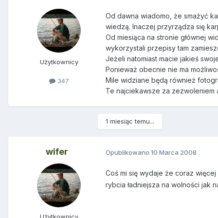
Od dawna wiadomo, że smażyć każd
wiedzą. Inaczej przyrządza się kar
Od miesiąca na stronie głównej wi
wykorzystali przepisy tam zamieszc
Jeżeli natomiast macie jakieś swoj
Użytkownicy
Ponieważ obecnie nie ma możliwośc
Mile widziane będą również fotog
347
Te najciekawsze za zezwoleniem 
1 miesiąc temu...
wifer
Opublikowano
10 Marca 2008
Coś mi się wydaje że coraz więcej
rybcia ładniejsza na wolności jak n
Użytkownicy