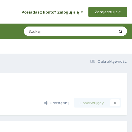
Zarejestruj się
Posiadasz konto? Zaloguj się
Cała aktywność
Udostępnij
Obserwujący
0