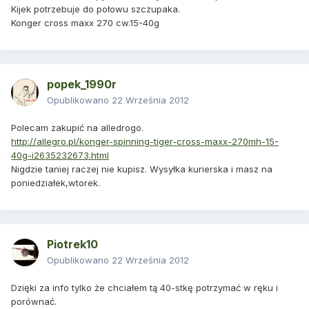
Kijek potrzebuje do połowu szczupaka.
Konger cross maxx 270 cw.15-40g
popek_1990r
Opublikowano
22 Września 2012
Polecam zakupić na alledrogo.
http://allegro.pl/konger-spinning-tiger-cross-maxx-270mh-15-
40g-i2635232673.html
Nigdzie taniej raczej nie kupisz. Wysyłka kurierska i masz na
poniedziałek,wtorek.
Piotrek10
Opublikowano
22 Września 2012
Dzięki za info tylko że chciałem tą 40-stkę potrzymać w ręku i
porównać.