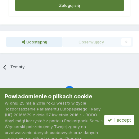
Zaloguj się
Udostępnij
Obserwujący
0
Tematy
Powiadomienie o plikach cookie
W dniu 25 maja 2018 roku weszło w życie
Język
Polityka prywatności
Kontakt
Ciasteczka
Rozporządzenie Parlamentu Europejskiego i Rady
2007-2026 Podkarpacki Serwis Wędkarski
(UE) 2016/679 z dnia 27 kwietnia 2016 r - RODO.
Powered by Invision Community
I accept
Abyś mógł korzystać z portalu Podkarpacki Serwis
Wędkarski potrzebujemy Twojej zgody na
przetwarzanie danych osobowych oraz danych
zapisanych w plikach cookies. Proszę o