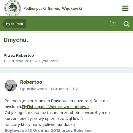
Hyde Park
Dmychu.
Przez
Robertoo
13 Grudnia 2012
w
Hyde Park
Robertoo
Opublikowano
13 Grudnia 2012
Polecam ,moim zdaniem Dmychu ma dużo racji.Daje do
myślenia.
FlyFishing.pl - Wdkarstwo muchowe
Od jakiegoś czasu też tak mam że chetnie wróciłbym do
korzeni,odłożył nowy sprzet i zaczął łowić
na stary który nie wątpliwie ma duszę.
Edytowane
13 Grudnia 2012
przez Robertoo