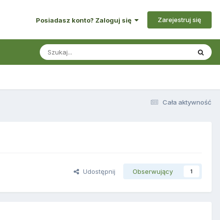
Zarejestruj się
Posiadasz konto? Zaloguj się
Cała aktywność
Udostępnij
Obserwujący
1