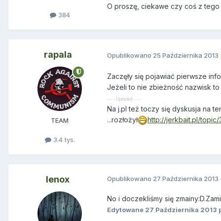
O proszę, ciekawe czy coś z tego 
384
rapala
Opublikowano
25 Października 2013
Zaczęły się pojawiać pierwsze in
Jeżeli to nie zbieżność nazwisk to
- - - Updated - - -
Na j.pl też toczy się dyskusja na
...rozłożył
http://jerkbait.pl/t
TEAM
3.4 tys.
lenox
Opublikowano
27 Października 2013
No i doczekliśmy się zmainy:D.Zamie
Edytowane
27 Października 2013
p