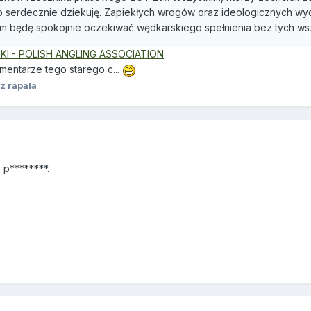
zo serdecznie dziekuję. Zapiekłych wrogów oraz ideologicznych 
 tam będę spokojnie oczekiwać wędkarskiego spełnienia bez tych wsz
I - POLISH ANGLING ASSOCIATION
mentarze tego starego c...
.
z rapala
 p********.