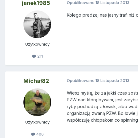
janek1985
Opublikowano
18 Listopada 2013
Kolego predzej nas jasny trafi niż 
Użytkownicy
211
Michał82
Opublikowano
18 Listopada 2013
Wiesz myślę, że za jakiś czas zost
PZW nad którą bywam, jest zarybien
ryby pochodzą z łowisk, albo wód
organizacją zwaną PZW. Bo łowie j
współczuję chłopakom co spinningu
Użytkownicy
406