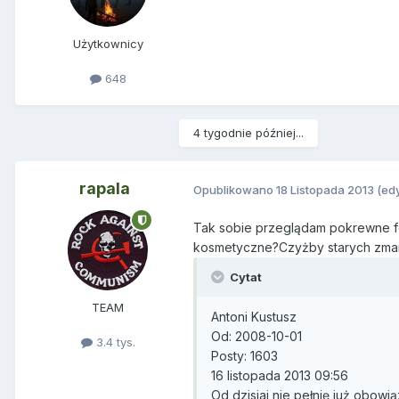
Użytkownicy
648
4 tygodnie później...
rapala
Opublikowano
18 Listopada 2013
(ed
Tak sobie przeglądam pokrewne for
kosmetyczne?Czyżby starych zmars
Cytat
TEAM
Antoni Kustusz
Od: 2008-10-01
3.4 tys.
Posty: 1603
16 listopada 2013 09:56
Od dzisiaj nie pełnię już obow