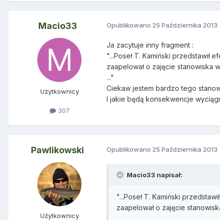
Macio33
Opublikowano
25 Października 2013
Ja zacytuje inny fragment :
"...Poseł T. Kamiński przedstawił
zaapelował o zajęcie stanowiska w
..."
Ciekaw jestem bardzo tego stanow
Użytkownicy
I jakie będą konsekwencje wyciągn
307
Pawlikowski
Opublikowano
25 Października 2013
Macio33 napisał:
"...Poseł T. Kamiński przedsta
zaapelował o zajęcie stanowisk
Użytkownicy