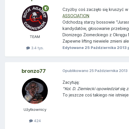
Czyżby coś zaczęło się kruszyć w 
ASSOCIATION
Odchodzą starzy bossowie "Jurass
kandydatów, głosowanie przebieg
Dionizego Ziomeckiego z Okręgu
TEAM
Zapewne lifting niewiele zmieni al
Edytowane
25 Października 2013
p
3.4 tys.
bronzo77
Opublikowano
25 Października 2013
Zacytuję:
"Kol. D. Ziemiecki opowiedział si
To jeszcze coś takiego nie istniej
Użytkownicy
424