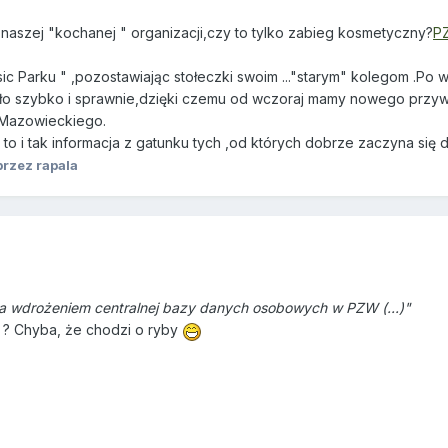
naszej "kochanej " organizacji,czy to tylko zabieg kosmetyczny?
P
ic Parku " ,pozostawiając stołeczki swoim ..."starym" kolegom .P
ło szybko i sprawnie,dzięki czemu od wczoraj mamy nowego przyw
 Mazowieckiego.
e to i tak informacja z gatunku tych ,od których dobrze zaczyna się
rzez rapala
ę za wdrożeniem centralnej bazy danych osobowych w PZW
(...)"
e ? Chyba, że chodzi o ryby