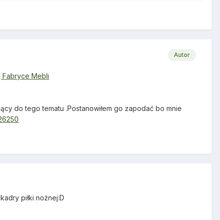
Autor
 Fabryce Mebli
zujący do tego tematu .Postanowiłem go zapodać bo mnie
326250
 kadry piłki nożnej:D