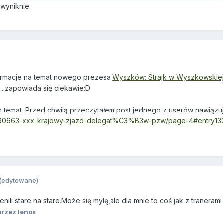
wyniknie.
formacje na temat nowego prezesa
Wyszków: Strajk w Wyszkowskiej
 ...zapowiada się ciekawie:D
 ten temat .Przed chwilą przeczytałem post jednego z userów nawią
opic/30663-xxx-krajowy-zjazd-delegat%C3%B3w-pzw/page-4#entry1
(edytowane)
nili stare na stare.Może się mylę,ale dla mnie to coś jak z tranerami
rzez lenox