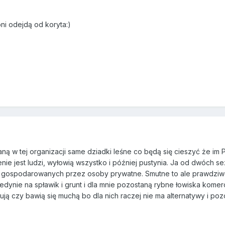
oni odejdą od koryta:)
aną w tej organizacji same dziadki leśne co będą się cieszyć że im 
ie jest ludzi, wyłowią wszystko i później pustynia. Ja od dwóch se
 gospodarowanych przez osoby prywatne. Smutne to ale prawdziwe
edynie na spławik i grunt i dla mnie pozostaną rybne łowiska kome
ją czy bawią się muchą bo dla nich raczej nie ma alternatywy i p