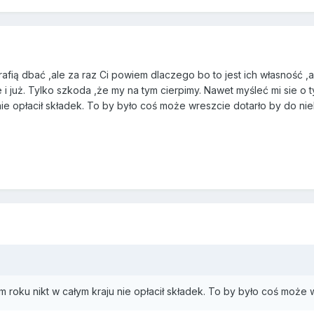
fią dbać ,ale za raz Ci powiem dlaczego bo to jest ich własność ,a
e i już. Tylko szkoda ,że my na tym cierpimy. Nawet myśleć mi sie o 
nie opłacił składek. To by było coś może wreszcie dotarło by do niek
roku nikt w całym kraju nie opłacił składek. To by było coś może w