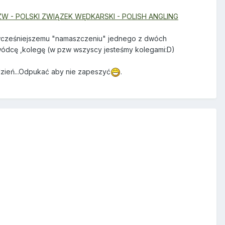
ZW - POLSKI ZWIĄZEK WĘDKARSKI - POLISH ANGLING
o wcześniejszemu "namaszczeniu" jednego z dwóch
ódcę ,kolegę (w pzw wszyscy jesteśmy kolegami:D)
 dzień...Odpukać aby nie zapeszyć
.