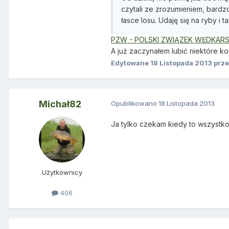
czytali ze zrozumieniem, bard
łasce losu. Udaję się na ryby i
PZW - POLSKI ZWIĄZEK WĘDKARSK
A już zaczynałem lubić niektóre ko
Edytowane
18 Listopada 2013
prze
Michał82
Opublikowano
18 Listopada 2013
Ja tylko czekam kiedy to wszystko
Użytkownicy
406