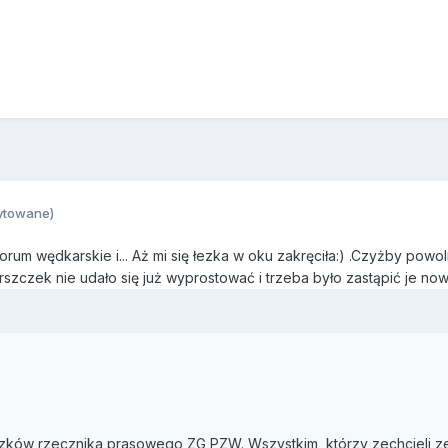
ytowane)
um wędkarskie i... Aż mi się łezka w oku zakręciła:) .Czyżby pow
zczek nie udało się już wyprostować i trzeba było zastąpić je n
iązków rzecznika prasowego ZG PZW. Wszystkim, którzy zechcieli 