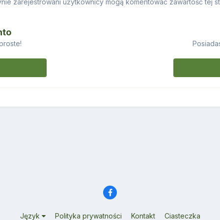
nie zarejestrowani użytkownicy mogą komentować zawartość tej st
nto
proste!
Posiadas
Język
Polityka prywatności
Kontakt
Ciasteczka