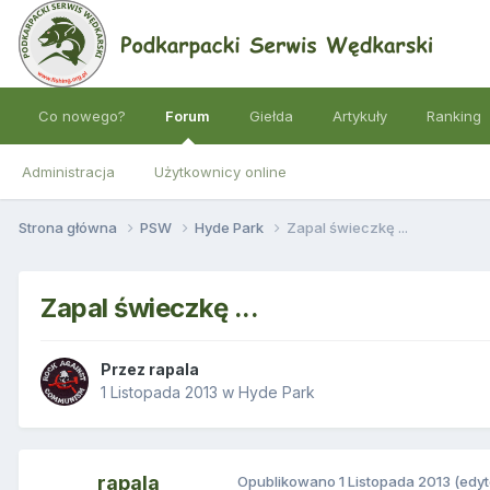
Co nowego?
Forum
Giełda
Artykuły
Ranking
Administracja
Użytkownicy online
Strona główna
PSW
Hyde Park
Zapal świeczkę ...
Zapal świeczkę ...
Przez
rapala
1 Listopada 2013
w
Hyde Park
rapala
Opublikowano
1 Listopada 2013
(edy