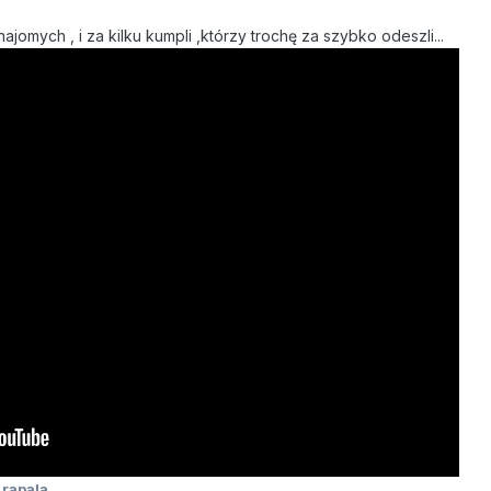
najomych , i za kilku kumpli ,którzy trochę za szybko odeszli...
 rapala