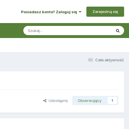
Zarejestruj się
Posiadasz konto? Zaloguj się
Cała aktywność
Udostępnij
Obserwujący
1