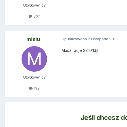
Użytkownicy
307
misiu
Opublikowano
2 Listopada 2013
Masz racje 27.10.13;(
Użytkownicy
199
Jeśli chcesz d