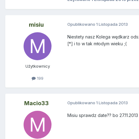
misiu
Opublikowano
1 Listopada 2013
Niestety nasz Kolega wędkarz odsze
[*] i to w tak młodym wieku ;(
Użytkownicy
199
Macio33
Opublikowano
1 Listopada 2013
Misiu sprawdz date?? bo 27.11.2013 