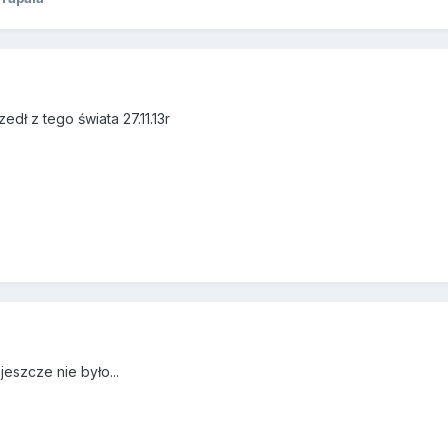
dł z tego świata 27.11.13r
jeszcze nie było...