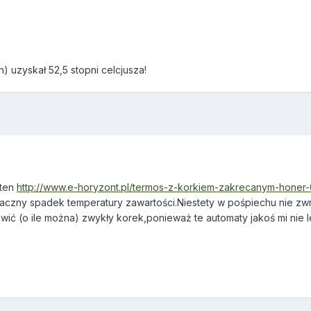
) uzyskał 52,5 stopni celcjusza!
 ten
http://www.e-horyzont.pl/termos-z-korkiem-zakrecanym-honer-
znaczny spadek temperatury zawartości.Niestety w pośpiechu nie z
ć (o ile można) zwykły korek,ponieważ te automaty jakoś mi nie l