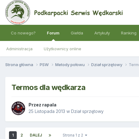
Co nowego?
Forum
Giełda
Artykuły
Ranking
Administracja
Użytkownicy online
Strona główna
PSW
Metody połowu
Dział sprzętowy
Term
Termos dla wędkarza
Przez
rapala
25 Listopada 2013
w
Dział sprzętowy
1
2
DALEJ
Strona 1 z 2