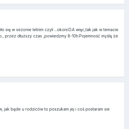
 się w sezonie letnim czyli ...okoni:D.A więc,tak jak w temacie
tp., przez dłuższy czas ,powiedzmy 8-10h.Pojemność myślę że
w, jak będe u rodziców to poszukam jej i coś postaram sie