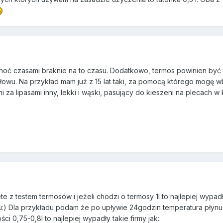
hoć czasami braknie na to czasu. Dodatkowo, termos powinien być 
owu. Na przykład mam już z 15 lat taki, za pomocą którego mogę w
 za lipasami inny, lekki i wąski, pasujący do kieszeni na plecach 
e z testem termosów i jeżeli chodzi o termosy 1l to najlepiej wypa
) Dla przykładu podam że po upływie 24godzin temperatura płynu w
i 0,75-0,8l to najlepiej wypadły takie firmy jak: