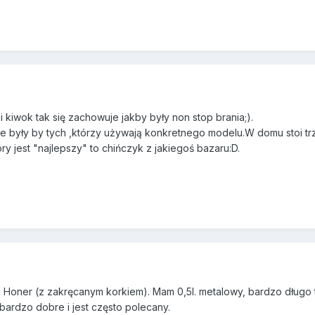
 kiwok tak się zachowuje jakby były non stop brania;).
ie były by tych ,którzy używają konkretnego modelu.W domu stoi trzy 
tóry jest "najlepszy" to chińczyk z jakiegoś bazaru:D.
Honer (z zakręcanym korkiem). Mam 0,5l. metalowy, bardzo długo t
bardzo dobre i jest często polecany.