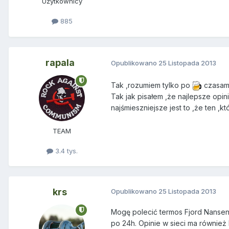
Użytkownicy
885
rapala
Opublikowano
25 Listopada 2013
Tak ,rozumiem tylko po
czasami
Tak jak pisałem ,że najlepsze opin
najśmieszniejsze jest to ,że ten ,k
TEAM
3.4 tys.
krs
Opublikowano
25 Listopada 2013
Mogę polecić termos Fjord Nansen 
po 24h. Opinie w sieci ma również 