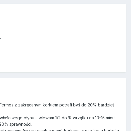
.
. Termos z zakręcanym korkiem potrafi byś do 20% bardziej
właściwego płynu – wlewam 1/2 do ¾ wrzątku na 10-15 minut
-20% sprawności.
 wkręcanym (nie automatycznym) korkiem, szczelne a herbata