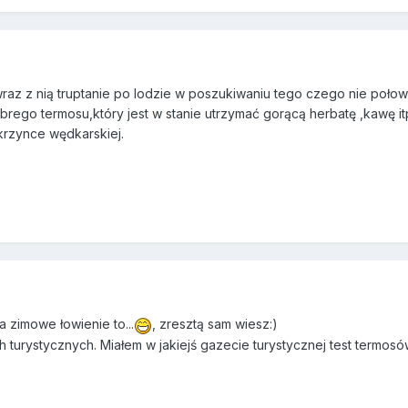
wraz z nią truptanie po lodzie w poszukiwaniu tego czego nie połowiło
rego termosu,który jest w stanie utrzymać gorącą herbatę ,kawę i
skrzynce wędkarskiej.
zimowe łowienie to...
, zresztą sam wiesz:)
 turystycznych. Miałem w jakiejś gazecie turystycznej test termosó