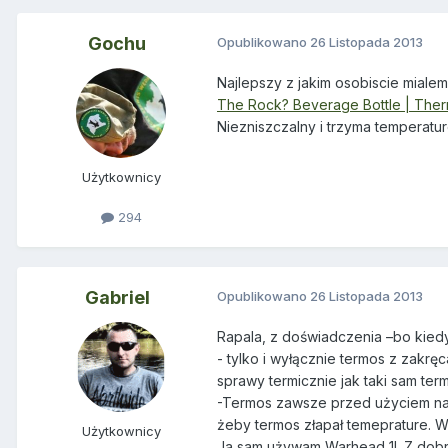
Gochu
Opublikowano
26 Listopada 2013
Najlepszy z jakim osobiscie mial
The Rock? Beverage Bottle | The
Niezniszczalny i trzyma temperatur
Użytkownicy
294
Gabriel
Opublikowano
26 Listopada 2013
Rapala, z doświadczenia –bo kiedy
- tylko i wyłącznie termos z zakr
sprawy termicznie jak taki sam te
-Termos zawsze przed użyciem nal
żeby termos złapał temeprature. W
Użytkownicy
Ja sam używam Warhead 1l. Z dobr