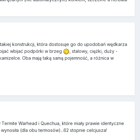
takiej konstrukcji, która dostosuje go do upodobań wędkarza
bijać wbijać podpórki w brzeg
, stalowy, ciężki, duży -
w kamizelce. Oba mają taką samą pojemność, a różnica w
dł Termite Warhead i Quechua, które miały prawie identyczne
ynosiła (dla obu termosów)...62 stopnie celcjusza!