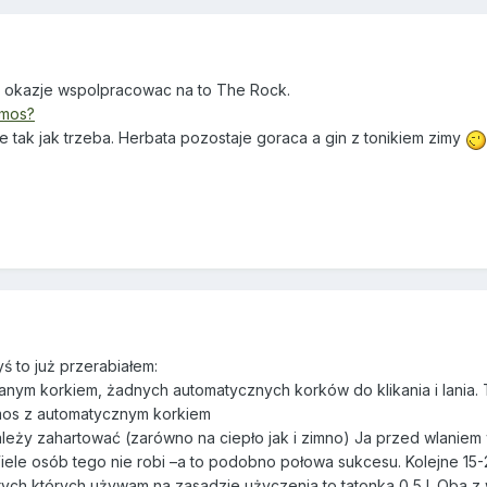
em okazje wspolpracowac na to The Rock.
rmos?
e tak jak trzeba. Herbata pozostaje goraca a gin z tonikiem zimy
ś to już przerabiałem:
ęcanym korkiem, żadnych automatycznych korków do klikania i lania
rmos z automatycznym korkiem
eży zahartować (zarówno na ciepło jak i zimno) Ja przed wlaniem 
iele osób tego nie robi –a to podobno połowa sukcesu. Kolejne 15
ych których używam na zasadzie użyczenia to tatonka 0,5 l. Oba z