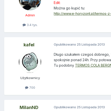
Edit:
Można go kupić tu:
http://www.e-horyzont.pl/termos-
Admin
3.4 tys.
kafel
Opublikowano
25 Listopada 2013
Długo szukałem czegoś dobrego, w
spokojnie ponad 24h. Przy połowa
Tu podobny
TERMOS COLA BERGNER 
Użytkownicy
700
MilanND
Opublikowano
25 Listopada 2013