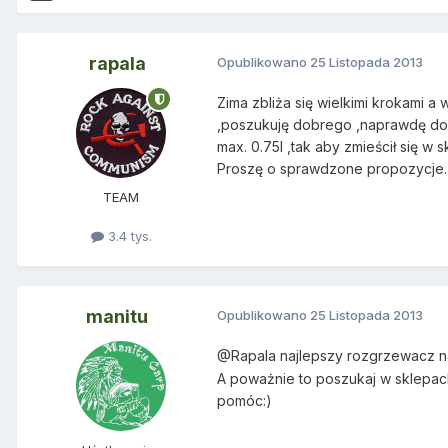
rapala
Opublikowano
25 Listopada 2013
Zima zbliża się wielkimi krokami a 
,poszukuję dobrego ,naprawdę dob
max. 0.75l ,tak aby zmieścił się w 
Proszę o sprawdzone propozycje.
TEAM
3.4 tys.
manitu
Opublikowano
25 Listopada 2013
@Rapala najlepszy rozgrzewacz na 
A poważnie to poszukaj w sklepach
pomóc:)