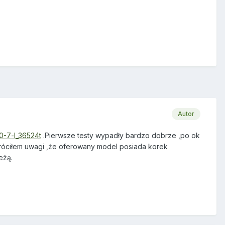
Autor
0-7-l_36524t
.Pierwsze testy wypadły bardzo dobrze ,po ok
wróciłem uwagi ,że oferowany model posiada korek
eżą.