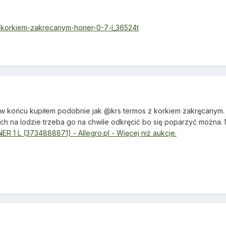
z-korkiem-zakrecanym-honer-0-7-l_36524t
 końcu kupiłem podobnie jak @krs termos z korkiem zakręcanym. 
ch na lodzie trzeba go na chwile odkręcić bo się poparzyć można.
1 L (3734888871) - Allegro.pl - Więcej niż aukcje.