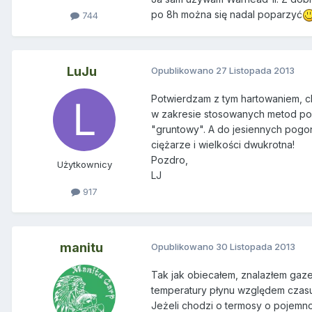
po 8h można się nadal poparzyć
744
LuJu
Opublikowano
27 Listopada 2013
Potwierdzam z tym hartowaniem, c
w zakresie stosowanych metod poł
"gruntowy". A do jesiennych pogoni
ciężarze i wielkości dwukrotna!
Pozdro,
Użytkownicy
LJ
917
manitu
Opublikowano
30 Listopada 2013
Tak jak obiecałem, znalazłem gazet
temperatury płynu względem czasu:
Jeżeli chodzi o termosy o pojemnośc