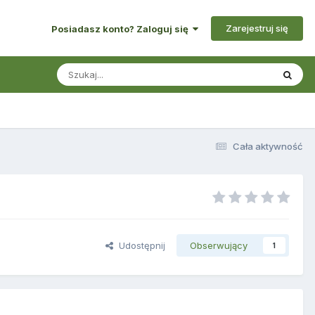
Zarejestruj się
Posiadasz konto? Zaloguj się
Cała aktywność
Udostępnij
Obserwujący
1