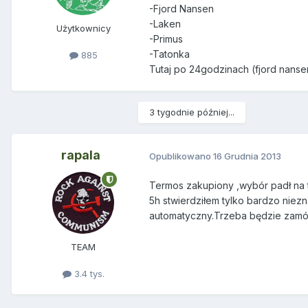
-Fjord Nansen
-Laken
Użytkownicy
-Primus
-Tatonka
885
Tutaj po 24godzinach (fjord nansen
3 tygodnie później...
rapala
Opublikowano
16 Grudnia 2013
Termos zakupiony ,wybór padł na
5h stwierdziłem tylko bardzo nie
automatyczny.Trzeba będzie zamówi
TEAM
3.4 tys.