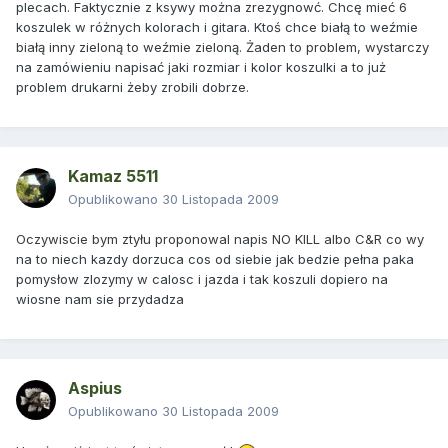
plecach. Faktycznie z ksywy można zrezygnowć. Chcę mieć 6
koszulek w różnych kolorach i gitara. Ktoś chce białą to weźmie
białą inny zieloną to weźmie zieloną. Żaden to problem, wystarczy
na zamówieniu napisać jaki rozmiar i kolor koszulki a to już
problem drukarni żeby zrobili dobrze.
Kamaz 5511
Opublikowano
30 Listopada 2009
Oczywiscie bym ztyłu proponowal napis NO KILL albo C&R co wy
na to niech kazdy dorzuca cos od siebie jak bedzie pełna paka
pomysłow zlozymy w calosc i jazda i tak koszuli dopiero na
wiosne nam sie przydadza
Aspius
Opublikowano
30 Listopada 2009