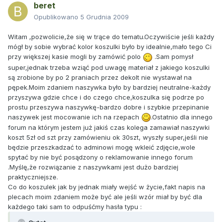
beret
Opublikowano
5 Grudnia 2009
Witam ,pozwolicie,że się w trące do tematu.Oczywiście jeśli każdy
mógł by sobie wybrać kolor koszulki było by idealnie,mało tego Ci
przy większej kasie mogli by zamówić polo
.Sam pomysł
super,jednak trzeba wziąć pod uwagę materiał z jakiego koszulki
są zrobione by po 2 praniach przez dekolt nie wystawał na
pępek.Moim zdaniem naszywka było by bardziej neutralne-każdy
przyszywa gdzie chce i do czego chce,koszulka się podrze po
prostu przeszywa naszywkę-bardzo dobre i szybkie przepinanie
naszywek jest mocowanie ich na rzepach
.Ostatnio dla innego
forum na którym jestem już jakiś czas kolega zamawiał naszywki
koszt 5zł od szt przy zamówieniu ok 30szt, wyszły super,jeśli nie
będzie przeszkadzać to adminowi mogę wkleić zdjęcie,wole
spytać by nie być posądzony o reklamowanie innego forum
.Myślę,że rozwiązanie z naszywkami jest dużo bardziej
praktyczniejsze.
Co do koszulek jak by jednak miały wejść w życie,fakt napis na
plecach moim zdaniem może być ale jeśli wzór miał by być dla
każdego taki sam to odpuśćmy hasła typu :