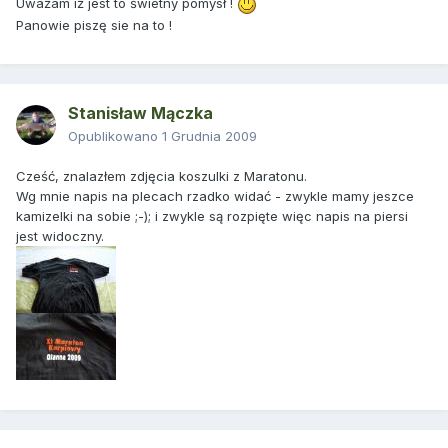
Uważam iż jest to świetny pomysł !
Panowie piszę sie na to !
Stanisław Mączka
Opublikowano
1 Grudnia 2009
Cześć, znalazłem zdjęcia koszulki z Maratonu.
Wg mnie napis na plecach rzadko widać - zwykle mamy jeszce
kamizelki na sobie ;-); i zwykle są rozpięte więc napis na piersi
jest widoczny.