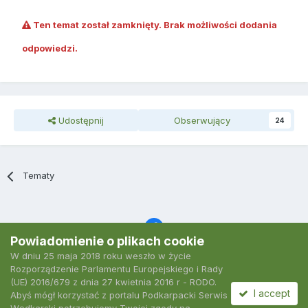
Ten temat został zamknięty. Brak możliwości dodania
odpowiedzi.
Udostępnij
Obserwujący
24
Tematy
Powiadomienie o plikach cookie
W dniu 25 maja 2018 roku weszło w życie
Język
Polityka prywatności
Kontakt
Ciasteczka
Rozporządzenie Parlamentu Europejskiego i Rady
2007-2026 Podkarpacki Serwis Wędkarski
(UE) 2016/679 z dnia 27 kwietnia 2016 r - RODO.
Powered by Invision Community
I accept
Abyś mógł korzystać z portalu Podkarpacki Serwis