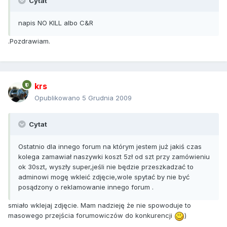
Cytat
napis NO KILL albo C&R
.Pozdrawiam.
krs
Opublikowano
5 Grudnia 2009
Cytat
Ostatnio dla innego forum na którym jestem już jakiś czas
kolega zamawiał naszywki koszt 5zł od szt przy zamówieniu
ok 30szt, wyszły super,jeśli nie będzie przeszkadzać to
adminowi mogę wkleić zdjęcie,wole spytać by nie być
posądzony o reklamowanie innego forum .
smiało wklejaj zdjęcie. Mam nadzieję że nie spowoduje to
masowego przejścia forumowiczów do konkurencji
)