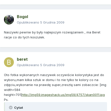
Bogol
Opublikowano
5 Grudnia 2009
Naszywki pewnie by były najlepszym rozwiązaniem , ma Beret
racje co do tych koszulek.
beret
Opublikowano
5 Grudnia 2009
Oto fotka wykonanych naszywek oczywiście kolorystyka jest do
wyboru,mam kilka sztuk w domu i to nie tylko te kolory co na
zdjęciu,wykonanie na prawdę super,zresztą sami zobaczcie: [img
width=584
height=701]
http://img59.imageshack.us/img59/4757/skan0011.jpg
Ps.
Cytat