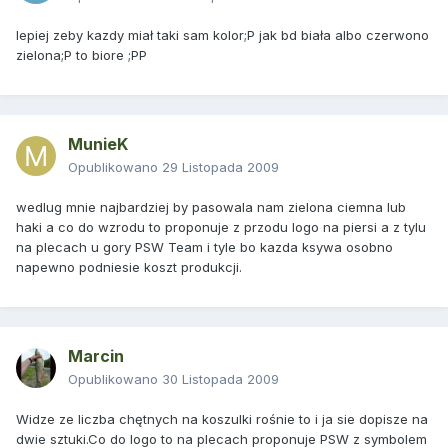
lepiej zeby kazdy miał taki sam kolor;P jak bd biała albo czerwono
zielona;P to biore ;PP
MunieK
Opublikowano
29 Listopada 2009
wedlug mnie najbardziej by pasowala nam zielona ciemna lub
haki a co do wzrodu to proponuje z przodu logo na piersi a z tylu
na plecach u gory PSW Team i tyle bo kazda ksywa osobno
napewno podniesie koszt produkcji.
Marcin
Opublikowano
30 Listopada 2009
Widze ze liczba chętnych na koszulki rośnie to i ja sie dopisze na
dwie sztuki.Co do logo to na plecach proponuje PSW z symbolem