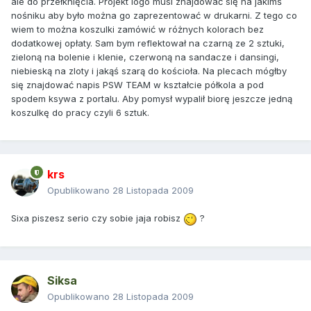
ale do przełknięcia. Projekt logo musi znajdować się na jakimś
nośniku aby było można go zaprezentować w drukarni. Z tego co
wiem to można koszulki zamówić w różnych kolorach bez
dodatkowej opłaty. Sam bym reflektował na czarną ze 2 sztuki,
zieloną na bolenie i klenie, czerwoną na sandacze i dansingi,
niebieską na zloty i jakąś szarą do kościoła. Na plecach mógłby
się znajdować napis PSW TEAM w kształcie półkola a pod
spodem ksywa z portalu. Aby pomysł wypalił biorę jeszcze jedną
koszulkę do pracy czyli 6 sztuk.
krs
Opublikowano
28 Listopada 2009
Sixa piszesz serio czy sobie jaja robisz
?
Siksa
Opublikowano
28 Listopada 2009