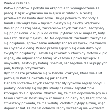
Wielkie Łuki cz.5.
Połowa profitów z pobytu na eksporcie to wynagrodzenie za
pracę. Część wypłacano na miejscu w rublach, a resztę
przelewem na konto dewizowe. Druga połowa to dochody z
handlu. Największym wzięciem cieszyły się ciuchy. Wędrówki
Rosjan po naszej bazie, zainteresowanych zakupem, zaczynały
się po południu. Puk, puk do drzwi i pytanie: briuki majesz?, buty
majesz?, dżinsy majesz?, itd. Na odpowiedź: zachadzi! zaczynało
się oglądanie, sprawdzanie autentyczności wszywek, rozmiarów
no i pytanie o cenę. Wśród przewijających się osób dużo było
zwykłych oglądaczy. Trafiali się również hurtownicy. Gotowi kupić
więcej, ale odpowiednio taniej. W każdym z pokoi był kącik z
umywalką, zasłonięty kotarą. Spełniał, szczególnie dla kupujących
pań, funkcję przymierzalni.
Było to nasze przetarcie się w handlu. Praktyka, która wiele lat
później w Polsce okazała się jak znalazł.
Cenami sprzedawanych rzeczy rządziły rynkowe reguły popytu i
podaży. Zdarzały się wyjątki. Młody człowiek zapytał mnie
któregoś dnia o spodnie. Okazało się, że mam odpowiadający mu
fason i rozmiar. Doszliśmy w rozmowie do ceny. Mój klient, trochę
zmieszany powiada, ze ma walutę. Zrobiłem pytającą minę, więc
dopowiedział, że ma 50 dolarów. Nigdy wcześniej nie widziałem