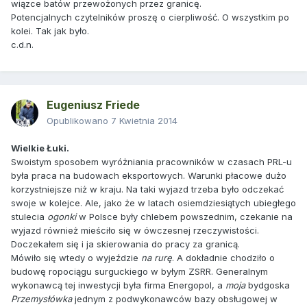
wiązce batów przewożonych przez granicę.
Potencjalnych czytelników proszę o cierpliwość. O wszystkim po
kolei. Tak jak było.
c.d.n.
Eugeniusz Friede
Opublikowano
7 Kwietnia 2014
Wielkie Łuki.
Swoistym sposobem wyróżniania pracowników w czasach PRL-u
była praca na budowach eksportowych. Warunki płacowe dużo
korzystniejsze niż w kraju. Na taki wyjazd trzeba było odczekać
swoje w kolejce. Ale, jako że w latach osiemdziesiątych ubiegłego
stulecia
ogonki
w Polsce były chlebem powszednim, czekanie na
wyjazd również mieściło się w ówczesnej rzeczywistości.
Doczekałem się i ja skierowania do pracy za granicą.
Mówiło się wtedy o wyjeździe
na rurę
. A dokładnie chodziło o
budowę ropociągu surguckiego w byłym ZSRR. Generalnym
wykonawcą tej inwestycji była firma Energopol, a
moja
bydgoska
Przemysłówka
jednym z podwykonawców bazy obsługowej w