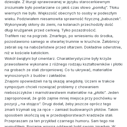
dziesiąte. Z liturgii sprawowanej w języku starocerkiewnym
zrozumiałe było powtarzane co jakiś czas słowo „pomiłuj”. Tłoku
wiernych nie było. Większość obecnych to osoby w podeszłym
wieku. Podziwiałem niesamowita sprawność fizyczną „babuszek”.
Wykonywały skłony do ziemi, na kolanach przechodziły dość
długi krużganek przed cerkwią. Tylko pozazdrościć.
Trafiłem raz na pogrzeb. Zmarłego, po wniesieniu do środka,
pozostawiono samego w otwartej trumnie w kruchcie. Żałobnicy
zebrali się na nabożeństwie przed ołtarzem. Dokładnie odwrotnie,
niż w kościele katolickim.
Wokół świątyni był cmentarz. Charakterystyczne były krzyże
prawosławne wykonane z różnego rodzaju kształtowników i płotki
na grobach ze stali zbrojeniowej. Co tu ukrywać, materiałów
wynoszonych z budów i zakładów.
Znajomi opowiedzieli na tą okazję anegdotę. Uczeni w trakcie
sympozjum chcieli rozwiązać problemy z chowaniem
nieboszczyków i marnotrawstwem materiałów na „płotki”. Jeden
zaproponował, że grób zajmie mniej miejsca przy pochówku w
pozycji „ na stojąco”. Drugi dodał, żeby jeszcze oprócz tego
zmarli trzymali się za ręce – zamiast budowanych płotów. Takim
sposobem skończą się w przedsiębiorstwach kradzieże stali.
Przepraszam za ten przykład czarnego humoru. Sam tego nie
wymyśliłem. Rosjanie wiosną oddawali hołd swoim zmarłym. W