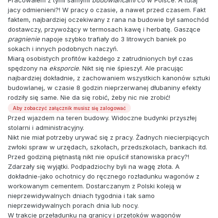
Pracowałem z tymi samymi
budowlańcami
co w Polsce. A tutaj
jacy odmienieni?! W pracy o czasie, a nawet przed czasem. Fakt
faktem, najbardziej oczekiwany z rana na budowie był samochód
dostawczy, przywożący w termosach kawę i herbatę. Gaszące
pragnienie
napoje szybko trafiały do 3 litrowych baniek po
sokach i innych podobnych naczyń.
Miarą osobistych profitów każdego z zatrudnionych był czas
spędzony na
eksporcie
. Nikt się nie śpieszył. Ale pracując
najbardziej dokładnie, z zachowaniem wszystkich kanonów sztuki
budowlanej, w czasie 8 godzin nieprzerwanej dłubaniny efekty
rodziły się same. Nie da się robić, żeby nic nie zrobić!
Aby zobaczyć załącznik musisz się zalogować
Przed wjazdem na teren budowy. Widoczne budynki przyszłej
stolarni i administracyjny.
Nikt nie miał potrzeby urywać się z pracy. Żadnych niecierpiących
zwłoki spraw w urzędach, szkołach, przedszkolach, bankach itd.
Przed godziną piętnastą nikt nie opuścił stanowiska pracy?!
Zdarzały się wyjątki. Podpadziochy byli na wagę złota. A
dokładnie-jako ochotnicy do ręcznego rozładunku wagonów z
workowanym cementem. Dostarczanym z Polski koleją w
nieprzewidywalnych dniach tygodnia i tak samo
nieprzewidywalnych porach dnia lub nocy.
W trakcie przeładunku na granicy i przetoków wagonów