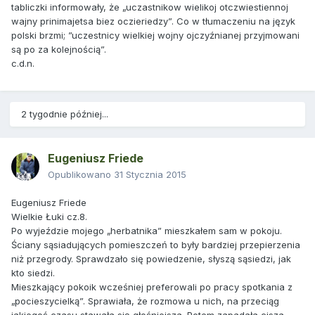
tabliczki informowały, że „uczastnikow wielikoj otczwiestiennoj
wajny prinimajetsa biez oczieriedzy”. Co w tłumaczeniu na język
polski brzmi; ”uczestnicy wielkiej wojny ojczyźnianej przyjmowani
są po za kolejnością”.
c.d.n.
2 tygodnie później...
Eugeniusz Friede
Opublikowano
31 Stycznia 2015
Eugeniusz Friede
Wielkie Łuki cz.8.
Po wyjeździe mojego „herbatnika” mieszkałem sam w pokoju.
Ściany sąsiadujących pomieszczeń to były bardziej przepierzenia
niż przegrody. Sprawdzało się powiedzenie, słyszą sąsiedzi, jak
kto siedzi.
Mieszkający pokoik wcześniej preferowali po pracy spotkania z
„pocieszycielką”. Sprawiała, że rozmowa u nich, na przeciąg