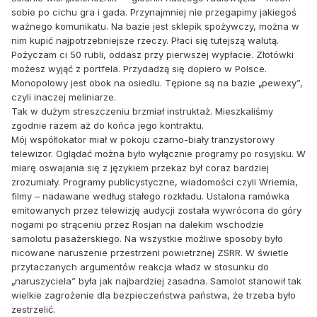
sobie po cichu gra i gada. Przynajmniej nie przegapimy jakiegoś
ważnego komunikatu. Na bazie jest sklepik spożywczy, można w
nim kupić najpotrzebniejsze rzeczy. Płaci się tutejszą walutą.
Pożyczam ci 50 rubli, oddasz przy pierwszej wypłacie. Złotówki
możesz wyjąć z portfela. Przydadzą się dopiero w Polsce.
Monopolowy jest obok na osiedlu. Tępione są na bazie „pewexy”,
czyli inaczej meliniarze.
Tak w dużym streszczeniu brzmiał instruktaż. Mieszkaliśmy
zgodnie razem aż do końca jego kontraktu.
Mój współlokator miał w pokoju czarno-biały tranzystorowy
telewizor. Oglądać można było wyłącznie programy po rosyjsku. W
miarę oswajania się z językiem przekaz był coraz bardziej
zrozumiały. Programy publicystyczne, wiadomości czyli Wriemia,
filmy – nadawane według stałego rozkładu. Ustalona ramówka
emitowanych przez telewizję audycji została wywrócona do góry
nogami po strąceniu przez Rosjan na dalekim wschodzie
samolotu pasażerskiego. Na wszystkie możliwe sposoby było
nicowane naruszenie przestrzeni powietrznej ZSRR. W świetle
przytaczanych argumentów reakcja władz w stosunku do
„naruszyciela” była jak najbardziej zasadna. Samolot stanowił tak
wielkie zagrożenie dla bezpieczeństwa państwa, że trzeba było
zestrzelić.