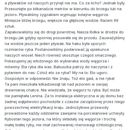
a pływaków od naszych przynęt nie ma. Co za licho? Jednak były.
Przesunięte po kilkanaście metrów w kierunku do brzegu lub na
jezioro. Pływaliśmy zygzakiem wyjmując kolejne węgorze.
Mniejsze bliżej brzegu, większe na głębszej wodzie. Razem 99
sztuk.
Zapakowaliśmy się do drogi powrotnej. Nasza łódka w drodze do
brzegu jak gdyby oporniej posuwała się do przodu. Zauważyliśmy
na wodzie jeszcze jeden pływak. Na haku była sporych
rozmiarów ryba. Postanowiliśmy podarować ją opiekunce
naszych wioseł. Niech również skosztuje czegoś smacznego.
Pokazujemy jej włożonego do wybieraka wody węgorza i
mówimy: Eta ryba dla was. Babuszka patrzy do naczynia i z
pytaniem do nas: Cztoż eto za ryba? My na to: Eto ugorc.
Gospodyni w odpowiedzi: Nie znaju. Toż eto gad, a nie ryba!
Ta pani mieszkała kilkadziesiąt lat nad jeziorem w swojej
drewnianej chatce. Nie wiedziała, że węgorz to ryba. Być może
nie pamiętała Lenina. Za to instalacja elektryczna w jej domu bez
żadnej wątpliwości pochodziła z czasów zarządzonej przez niego
powszechnej elektryfikacji kraju. Jednożyłowe przewody
prowadzone każdy oddzielnie zawijane na porcelanowe uchwyty.
Rybostan tego jeziora, na który składały się węgorze i trochę
małej białej ryby, nie miał zachowanej równowagi ichtiologicznej.