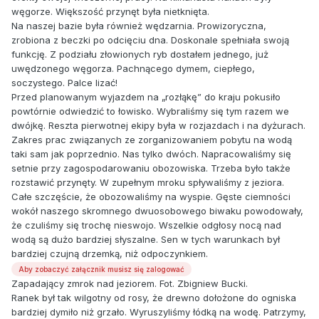
węgorze. Większość przynęt była nietknięta.
Na naszej bazie była również wędzarnia. Prowizoryczna,
zrobiona z beczki po odcięciu dna. Doskonale spełniała swoją
funkcję. Z podziału złowionych ryb dostałem jednego, już
uwędzonego węgorza. Pachnącego dymem, ciepłego,
soczystego. Palce lizać!
Przed planowanym wyjazdem na „rozłąkę” do kraju pokusiło
powtórnie odwiedzić to łowisko. Wybraliśmy się tym razem we
dwójkę. Reszta pierwotnej ekipy była w rozjazdach i na dyżurach.
Zakres prac związanych ze zorganizowaniem pobytu na wodą
taki sam jak poprzednio. Nas tylko dwóch. Napracowaliśmy się
setnie przy zagospodarowaniu obozowiska. Trzeba było także
rozstawić przynęty. W zupełnym mroku spływaliśmy z jeziora.
Całe szczęście, że obozowaliśmy na wyspie. Gęste ciemności
wokół naszego skromnego dwuosobowego biwaku powodowały,
że czuliśmy się trochę nieswojo. Wszelkie odgłosy nocą nad
wodą są dużo bardziej słyszalne. Sen w tych warunkach był
bardziej czujną drzemką, niż odpoczynkiem.
Aby zobaczyć załącznik musisz się zalogować
Zapadający zmrok nad jeziorem. Fot. Zbigniew Bucki.
Ranek był tak wilgotny od rosy, że drewno dołożone do ogniska
bardziej dymiło niż grzało. Wyruszyliśmy łódką na wodę. Patrzymy,