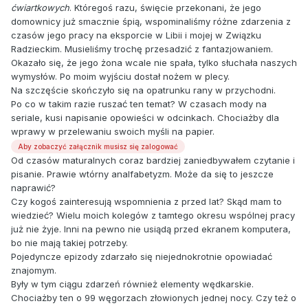
ćwiartkowych
. Któregoś razu, święcie przekonani, że jego
domownicy już smacznie śpią, wspominaliśmy różne zdarzenia z
czasów jego pracy na eksporcie w Libii i mojej w Związku
Radzieckim. Musieliśmy trochę przesadzić z fantazjowaniem.
Okazało się, że jego żona wcale nie spała, tylko słuchała naszych
wymysłów. Po moim wyjściu dostał nożem w plecy.
Na szczęście skończyło się na opatrunku rany w przychodni.
Po co w takim razie ruszać ten temat? W czasach mody na
seriale, kusi napisanie opowieści w odcinkach. Chociażby dla
wprawy w przelewaniu swoich myśli na papier.
Aby zobaczyć załącznik musisz się zalogować
Od czasów maturalnych coraz bardziej zaniedbywałem czytanie i
pisanie. Prawie wtórny analfabetyzm. Może da się to jeszcze
naprawić?
Czy kogoś zainteresują wspomnienia z przed lat? Skąd mam to
wiedzieć? Wielu moich kolegów z tamtego okresu wspólnej pracy
już nie żyje. Inni na pewno nie usiądą przed ekranem komputera,
bo nie mają takiej potrzeby.
Pojedyncze epizody zdarzało się niejednokrotnie opowiadać
znajomym.
Były w tym ciągu zdarzeń również elementy wędkarskie.
Chociażby ten o 99 węgorzach złowionych jednej nocy. Czy też o