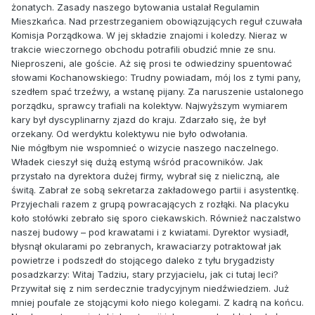
żonatych. Zasady naszego bytowania ustalał Regulamin
Mieszkańca. Nad przestrzeganiem obowiązujących reguł czuwała
Komisja Porządkowa. W jej składzie znajomi i koledzy. Nieraz w
trakcie wieczornego obchodu potrafili obudzić mnie ze snu.
Nieproszeni, ale goście. Aż się prosi te odwiedziny spuentować
słowami Kochanowskiego: Trudny powiadam, mój los z tymi pany,
szedłem spać trzeźwy, a wstanę pijany. Za naruszenie ustalonego
porządku, sprawcy trafiali na kolektyw. Najwyższym wymiarem
kary był dyscyplinarny zjazd do kraju. Zdarzało się, że był
orzekany. Od werdyktu kolektywu nie było odwołania.
Nie mógłbym nie wspomnieć o wizycie naszego naczelnego.
Władek cieszył się dużą estymą wśród pracowników. Jak
przystało na dyrektora dużej firmy, wybrał się z nieliczną, ale
świtą. Zabrał ze sobą sekretarza zakładowego partii i asystentkę.
Przyjechali razem z grupą powracających z rozłąki. Na placyku
koło stołówki zebrało się sporo ciekawskich. Również naczalstwo
naszej budowy – pod krawatami i z kwiatami. Dyrektor wysiadł,
błysnął okularami po zebranych, krawaciarzy potraktował jak
powietrze i podszedł do stojącego daleko z tyłu brygadzisty
posadzkarzy: Witaj Tadziu, stary przyjacielu, jak ci tutaj leci?
Przywitał się z nim serdecznie tradycyjnym niedźwiedziem. Już
mniej poufale ze stojącymi koło niego kolegami. Z kadrą na końcu.