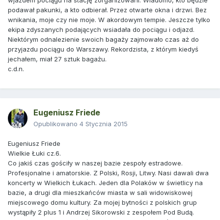
wjazdem pociągu na stację zorganizowani. Wiadomo, kto będzie
podawał pakunki, a kto odbierał. Przez otwarte okna i drzwi. Bez
wnikania, moje czy nie moje. W akordowym tempie. Jeszcze tylko
ekipa zdyszanych podających wsiadała do pociągu i odjazd.
Niektórym odnalezienie swoich bagaży zajmowało czas aż do
przyjazdu pociągu do Warszawy. Rekordzista, z którym kiedyś
jechałem, miał 27 sztuk bagażu.
c.d.n.
Eugeniusz Friede
Opublikowano
4 Stycznia 2015
Eugeniusz Friede
Wielkie Łuki cz.6.
Co jakiś czas gościły w naszej bazie zespoły estradowe.
Profesjonalne i amatorskie. Z Polski, Rosji, Litwy. Nasi dawali dwa
koncerty w Wielkich Łukach. Jeden dla Polaków w świetlicy na
bazie, a drugi dla mieszkańców miasta w sali widowiskowej
miejscowego domu kultury. Za mojej bytności z polskich grup
wystąpiły 2 plus 1 i Andrzej Sikorowski z zespołem Pod Budą.