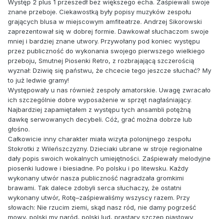
Występ 2 plus 1 przeszedł bez większego echa. Zaśpiewali swoje
znane przeboje. Ciekawostką były popisy muzyków zespołu
grających blusa w miejscowym amfiteatrze. Andrzej Sikorowski
zaprezentował się w dobrej formie. Dawkował słuchaczom swoje
mniej i bardziej znane utwory. Przywołany pod koniec występu
przez publiczność do wykonania swojego pierwszego wielkiego
przeboju, Smutnej Piosenki Retro, z rozbrajającą szczerością
wyznał: Dziwię się państwu, że chcecie tego jeszcze słuchać? My
to już ledwie gramy!
Występowały u nas również zespoły amatorskie. Uwagę zwracało
ich szczególnie dobre wyposażenie w sprzęt nagłaśniający.
Najbardziej zapamiętałem z występu tych ansambli potężną
dawkę serwowanych decybeli. Cóż, grać można dobrze lub
głośno.
Całkowicie inny charakter miała wizyta polonijnego zespołu
Stokrotki z Wileńszczyzny. Dzieciaki ubrane w stroje regionalne
dały popis swoich wokalnych umiejętności. Zaśpiewały melodyjne
piosenki ludowe i biesiadne. Po polsku i po litewsku. Każdy
wykonany utwór nasza publiczność nagradzała gromkimi
brawami. Tak dalece zdobyli serca słuchaczy, że ostatni
wykonany utwór, Rotę–zaśpiewaliśmy wszyscy razem. Przy
słowach: Nie rzucim ziemi, skąd nasz ród, nie damy pogrześć
mowy, polski my naród, polski lud, prastary szczep piastowy