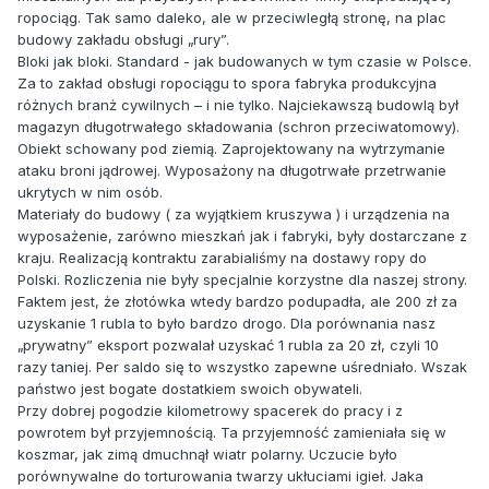
ropociąg. Tak samo daleko, ale w przeciwległą stronę, na plac
budowy zakładu obsługi „rury”.
Bloki jak bloki. Standard - jak budowanych w tym czasie w Polsce.
Za to zakład obsługi ropociągu to spora fabryka produkcyjna
różnych branż cywilnych – i nie tylko. Najciekawszą budowlą był
magazyn długotrwałego składowania (schron przeciwatomowy).
Obiekt schowany pod ziemią. Zaprojektowany na wytrzymanie
ataku broni jądrowej. Wyposażony na długotrwałe przetrwanie
ukrytych w nim osób.
Materiały do budowy ( za wyjątkiem kruszywa ) i urządzenia na
wyposażenie, zarówno mieszkań jak i fabryki, były dostarczane z
kraju. Realizacją kontraktu zarabialiśmy na dostawy ropy do
Polski. Rozliczenia nie były specjalnie korzystne dla naszej strony.
Faktem jest, że złotówka wtedy bardzo podupadła, ale 200 zł za
uzyskanie 1 rubla to było bardzo drogo. Dla porównania nasz
„prywatny” eksport pozwalał uzyskać 1 rubla za 20 zł, czyli 10
razy taniej. Per saldo się to wszystko zapewne uśredniało. Wszak
państwo jest bogate dostatkiem swoich obywateli.
Przy dobrej pogodzie kilometrowy spacerek do pracy i z
powrotem był przyjemnością. Ta przyjemność zamieniała się w
koszmar, jak zimą dmuchnął wiatr polarny. Uczucie było
porównywalne do torturowania twarzy ukłuciami igieł. Jaka