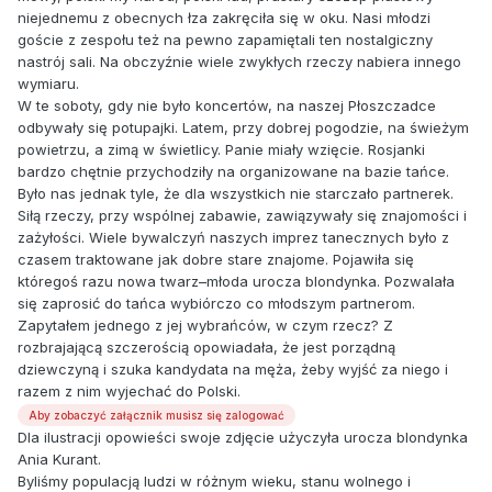
niejednemu z obecnych łza zakręciła się w oku. Nasi młodzi
goście z zespołu też na pewno zapamiętali ten nostalgiczny
nastrój sali. Na obczyźnie wiele zwykłych rzeczy nabiera innego
wymiaru.
W te soboty, gdy nie było koncertów, na naszej Płoszczadce
odbywały się potupajki. Latem, przy dobrej pogodzie, na świeżym
powietrzu, a zimą w świetlicy. Panie miały wzięcie. Rosjanki
bardzo chętnie przychodziły na organizowane na bazie tańce.
Było nas jednak tyle, że dla wszystkich nie starczało partnerek.
Siłą rzeczy, przy wspólnej zabawie, zawiązywały się znajomości i
zażyłości. Wiele bywalczyń naszych imprez tanecznych było z
czasem traktowane jak dobre stare znajome. Pojawiła się
któregoś razu nowa twarz–młoda urocza blondynka. Pozwalała
się zaprosić do tańca wybiórczo co młodszym partnerom.
Zapytałem jednego z jej wybrańców, w czym rzecz? Z
rozbrajającą szczerością opowiadała, że jest porządną
dziewczyną i szuka kandydata na męża, żeby wyjść za niego i
razem z nim wyjechać do Polski.
Aby zobaczyć załącznik musisz się zalogować
Dla ilustracji opowieści swoje zdjęcie użyczyła urocza blondynka
Ania Kurant.
Byliśmy populacją ludzi w różnym wieku, stanu wolnego i