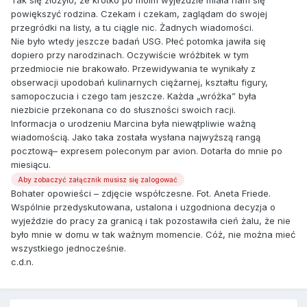
Tak się złożyło, że krótko po moim wyjeździe miała nam się
powiększyć rodzina. Czekam i czekam, zaglądam do swojej
przegródki na listy, a tu ciągle nic. Żadnych wiadomości.
Nie było wtedy jeszcze badań USG. Płeć potomka jawiła się
dopiero przy narodzinach. Oczywiście wróżbitek w tym
przedmiocie nie brakowało. Przewidywania te wynikały z
obserwacji upodobań kulinarnych ciężarnej, kształtu figury,
samopoczucia i czego tam jeszcze. Każda „wróżka” była
niezbicie przekonana co do słuszności swoich racji.
Informacja o urodzeniu Marcina była niewątpliwie ważną
wiadomością. Jako taka została wysłana najwyższą rangą
pocztową– expresem poleconym par avion. Dotarła do mnie po
miesiącu.
Aby zobaczyć załącznik musisz się zalogować
Bohater opowieści – zdjęcie współczesne. Fot. Aneta Friede.
Wspólnie przedyskutowana, ustalona i uzgodniona decyzja o
wyjeździe do pracy za granicą i tak pozostawiła cień żalu, że nie
było mnie w domu w tak ważnym momencie. Cóż, nie można mieć
wszystkiego jednocześnie.
c.d.n.