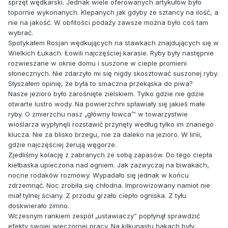
sprzęt wędkarski. Jednak wiele oferowanych artykułów było
topornie wykonanych. Klepanych jak gdyby ze sztancy na ilość, a
nie na jakość. W obfitości podaży zawsze można było coś tam
wybrać.
Spotykałem Rosjan wędkujących na stawkach znajdujących się w
Wielkich Łukach. Łowili najczęściej karasie. Ryby były następnie
rozwieszane w oknie domu i suszone w cieple promieni
słonecznych. Nie zdarzyło mi się nigdy skosztować suszonej ryby.
Słyszałem opinię, że była to smaczna przekąska do piwa?
Nasze jezioro było zarośnięte zielskiem. Tylko gdzie nie gdzie
otwarte lustro wody. Na powierzchni spławiały się jakieś małe
ryby. O zmierzchu nasz „główny łowca’” w towarzystwie
wioślarza wypłynęli rozstawić przynęty według tylko im znanego
klucza. Nie za blisko brzegu, nie za daleko na jezioro. W linii,
gdzie najczęściej żerują węgorze.
Zjedliśmy kolację z zabranych ze sobą zapasów. Do tego ciepła
kiełbaska upieczona nad ogniem. Jak zazwyczaj na biwakach,
nocne rodaków rozmowy. Wypadało się jednak w końcu
zdrzemnąć. Noc zrobiła się chłodna. Improwizowany namiot nie
miał tylnej ściany. Z przodu grzało ciepło ogniska. Z tyłu
doskwierało zimno.
Wczesnym rankiem zespół „ustawiaczy” popłynął sprawdzić
efekty swojej wieczornej pracy. Na kilkunastu hakach były