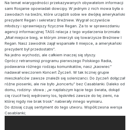
Na temat wiarygodności przekazywanych obywatelom informacji
sami Rosjanie opowiadali dowcipy. W jednym z nich mowa była o
zawodach na bieżni, które urządzili sobie we dwójkę amerykański
prezydent Regan i sekretarz Breżniew. Wygrał oczywiście
młodszy i sprawniejszy fizycznie Regan. Za to w sprawozdaniu
agencji informacyjnej TASS relacja z tego wydarzenia brzmiała:
„Miał miejsce bieg, w którym zmierzyli się towarzysze Breżniew I
Regan. Nasz zawodnik zajął wspaniałe II miejsce, a amerykański
prezydent był przedostatni”.
Na jedno wychodzi, ale całkiem inaczej się słyszy.
Oprócz retransmisji programu pierwszego Polskiego Radia,
podawania różnego rodzaju komunikatów, nasz „kaowiec”
nadawał wieczorem Koncert Życzeń. W tak licznej grupie
mieszkańców zawsze znaleźli się solenizanci. Do życzeń dołączał
różne piosenki, ale nie było „koncertu” bez Casablanki. Daleko od
domu, rodziny- słowa ; „w najdalszym kącie tego świata, dokąd
cię rzucił twój wędrowny los, tęskniłeś zawsze do tej ziemi, na
której nigdy nie brak trosk” nabierały innego wymiaru.
Do dzisiaj czuję sentyment do tego utworu. Współczesna wersja
Casablanki;