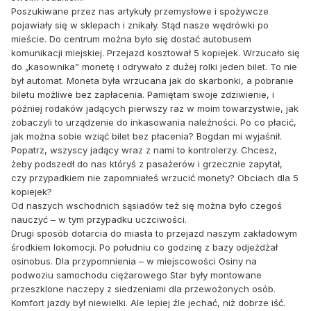
Poszukiwane przez nas artykuły przemysłowe i spożywcze
pojawiały się w sklepach i znikały. Stąd nasze wędrówki po
mieście. Do centrum można było się dostać autobusem
komunikacji miejskiej. Przejazd kosztował 5 kopiejek. Wrzucało się
do „kasownika” monetę i odrywało z dużej rolki jeden bilet. To nie
był automat. Moneta była wrzucana jak do skarbonki, a pobranie
biletu możliwe bez zapłacenia. Pamiętam swoje zdziwienie, i
później rodaków jadących pierwszy raz w moim towarzystwie, jak
zobaczyli to urządzenie do inkasowania należności. Po co płacić,
jak można sobie wziąć bilet bez płacenia? Bogdan mi wyjaśnił.
Popatrz, wszyscy jadący wraz z nami to kontrolerzy. Chcesz,
żeby podszedł do nas któryś z pasażerów i grzecznie zapytał,
czy przypadkiem nie zapomniałeś wrzucić monety? Obciach dla 5
kopiejek?
Od naszych wschodnich sąsiadów też się można było czegoś
nauczyć – w tym przypadku uczciwości.
Drugi sposób dotarcia do miasta to przejazd naszym zakładowym
środkiem lokomocji. Po południu co godzinę z bazy odjeżdżał
osinobus. Dla przypomnienia – w miejscowości Osiny na
podwoziu samochodu ciężarowego Star były montowane
przeszklone naczepy z siedzeniami dla przewożonych osób.
Komfort jazdy był niewielki. Ale lepiej źle jechać, niż dobrze iść.