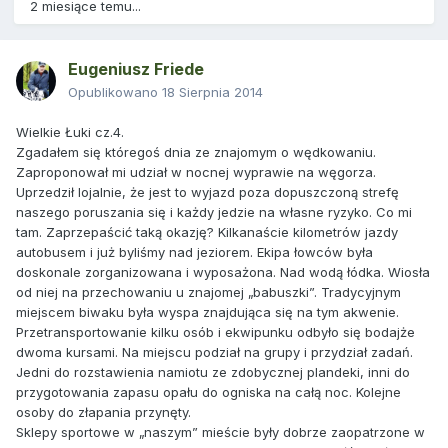
2 miesiące temu...
Eugeniusz Friede
Opublikowano
18 Sierpnia 2014
Wielkie Łuki cz.4.
Zgadałem się któregoś dnia ze znajomym o wędkowaniu.
Zaproponował mi udział w nocnej wyprawie na węgorza.
Uprzedził lojalnie, że jest to wyjazd poza dopuszczoną strefę
naszego poruszania się i każdy jedzie na własne ryzyko. Co mi
tam. Zaprzepaścić taką okazję? Kilkanaście kilometrów jazdy
autobusem i już byliśmy nad jeziorem. Ekipa łowców była
doskonale zorganizowana i wyposażona. Nad wodą łódka. Wiosła
od niej na przechowaniu u znajomej „babuszki”. Tradycyjnym
miejscem biwaku była wyspa znajdująca się na tym akwenie.
Przetransportowanie kilku osób i ekwipunku odbyło się bodajże
dwoma kursami. Na miejscu podział na grupy i przydział zadań.
Jedni do rozstawienia namiotu ze zdobycznej plandeki, inni do
przygotowania zapasu opału do ogniska na całą noc. Kolejne
osoby do złapania przynęty.
Sklepy sportowe w „naszym” mieście były dobrze zaopatrzone w