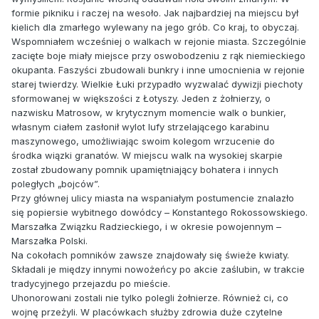
formie pikniku i raczej na wesoło. Jak najbardziej na miejscu był
kielich dla zmarłego wylewany na jego grób. Co kraj, to obyczaj.
Wspomniałem wcześniej o walkach w rejonie miasta. Szczególnie
zacięte boje miały miejsce przy oswobodzeniu z rąk niemieckiego
okupanta. Faszyści zbudowali bunkry i inne umocnienia w rejonie
starej twierdzy. Wielkie Łuki przypadło wyzwalać dywizji piechoty
sformowanej w większości z Łotyszy. Jeden z żołnierzy, o
nazwisku Matrosow, w krytycznym momencie walk o bunkier,
własnym ciałem zasłonił wylot lufy strzelającego karabinu
maszynowego, umożliwiając swoim kolegom wrzucenie do
środka wiązki granatów. W miejscu walk na wysokiej skarpie
został zbudowany pomnik upamiętniający bohatera i innych
poległych „bojców”.
Przy głównej ulicy miasta na wspaniałym postumencie znalazło
się popiersie wybitnego dowódcy – Konstantego Rokossowskiego.
Marszałka Związku Radzieckiego, i w okresie powojennym –
Marszałka Polski.
Na cokołach pomników zawsze znajdowały się świeże kwiaty.
Składali je między innymi nowożeńcy po akcie zaślubin, w trakcie
tradycyjnego przejazdu po mieście.
Uhonorowani zostali nie tylko polegli żołnierze. Również ci, co
wojnę przeżyli. W placówkach służby zdrowia duże czytelne