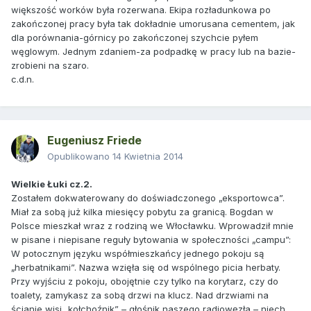
większość worków była rozerwana. Ekipa rozładunkowa po
zakończonej pracy była tak dokładnie umorusana cementem, jak
dla porównania-górnicy po zakończonej szychcie pyłem
węglowym. Jednym zdaniem-za podpadkę w pracy lub na bazie-
zrobieni na szaro.
c.d.n.
Eugeniusz Friede
Opublikowano
14 Kwietnia 2014
Wielkie Łuki cz.2.
Zostałem dokwaterowany do doświadczonego „eksportowca”.
Miał za sobą już kilka miesięcy pobytu za granicą. Bogdan w
Polsce mieszkał wraz z rodziną we Włocławku. Wprowadził mnie
w pisane i niepisane reguły bytowania w społeczności „campu”:
W potocznym języku współmieszkańcy jednego pokoju są
„herbatnikami”. Nazwa wzięła się od wspólnego picia herbaty.
Przy wyjściu z pokoju, obojętnie czy tylko na korytarz, czy do
toalety, zamykasz za sobą drzwi na klucz. Nad drzwiami na
ścianie wisi „kołchoźnik” – głośnik naszego radiowęzła – niech