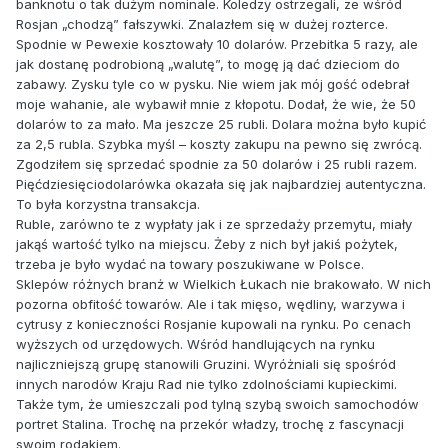
banknotu o tak dużym nominale. Koledzy ostrzegali, ze wśród
Rosjan „chodzą” fałszywki. Znalazłem się w dużej rozterce.
Spodnie w Pewexie kosztowały 10 dolarów. Przebitka 5 razy, ale
jak dostanę podrobioną „walutę”, to mogę ją dać dzieciom do
zabawy. Zysku tyle co w pysku. Nie wiem jak mój gość odebrał
moje wahanie, ale wybawił mnie z kłopotu. Dodał, że wie, że 50
dolarów to za mało. Ma jeszcze 25 rubli. Dolara można było kupić
za 2,5 rubla. Szybka myśl – koszty zakupu na pewno się zwrócą.
Zgodziłem się sprzedać spodnie za 50 dolarów i 25 rubli razem.
Pięćdziesięciodolarówka okazała się jak najbardziej autentyczna.
To była korzystna transakcja.
Ruble, zarówno te z wypłaty jak i ze sprzedaży przemytu, miały
jakąś wartość tylko na miejscu. Żeby z nich był jakiś pożytek,
trzeba je było wydać na towary poszukiwane w Polsce.
Sklepów różnych branż w Wielkich Łukach nie brakowało. W nich
pozorna obfitość towarów. Ale i tak mięso, wędliny, warzywa i
cytrusy z konieczności Rosjanie kupowali na rynku. Po cenach
wyższych od urzędowych. Wśród handlujących na rynku
najliczniejszą grupę stanowili Gruzini. Wyróżniali się spośród
innych narodów Kraju Rad nie tylko zdolnościami kupieckimi.
Także tym, że umieszczali pod tylną szybą swoich samochodów
portret Stalina. Trochę na przekór władzy, trochę z fascynacji
swoim rodakiem.