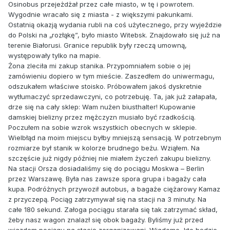
Osinobus przejeżdżał przez całe miasto, w tę i powrotem.
Wygodnie wracało się z miasta - z większymi pakunkami.
Ostatnią okazją wydania rubli na coś użytecznego, przy wyjeździe
do Polski na „rozłąkę”, było miasto Witebsk. Znajdowało się już na
terenie Białorusi. Granice republik były rzeczą umowną,
występowały tylko na mapie.
Żona zleciła mi zakup stanika. Przypomniałem sobie o jej
zamówieniu dopiero w tym mieście. Zaszedłem do uniwermagu,
odszukałem właściwe stoisko. Próbowałem jakoś dyskretnie
wytłumaczyć sprzedawczyni, co potrzebuję. Ta, jak już załapała,
drze się na cały sklep: Wam nużen biusthalter! Kupowanie
damskiej bielizny przez mężczyzn musiało być rzadkością.
Poczułem na sobie wzrok wszystkich obecnych w sklepie.
Wielbłąd na moim miejscu byłby mniejszą sensacją. W potrzebnym
rozmiarze był stanik w kolorze brudnego beżu. Wziąłem. Na
szczęście już nigdy później nie miałem życzeń zakupu bielizny.
Na stacji Orsza dosiadaliśmy się do pociągu Moskwa – Berlin
przez Warszawę. Była nas zawsze spora grupa i bagaży cała
kupa. Podróżnych przywoził autobus, a bagaże ciężarowy Kamaz
z przyczepą. Pociąg zatrzymywał się na stacji na 3 minuty. Na
całe 180 sekund. Załoga pociągu starała się tak zatrzymać skład,
żeby nasz wagon znalazł się obok bagaży. Byliśmy już przed