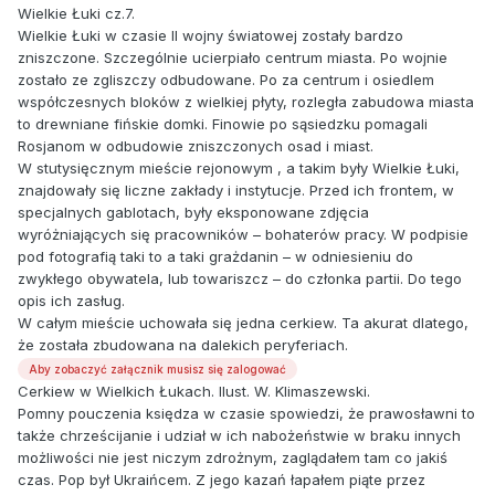
Wielkie Łuki cz.7.
Wielkie Łuki w czasie II wojny światowej zostały bardzo
zniszczone. Szczególnie ucierpiało centrum miasta. Po wojnie
zostało ze zgliszczy odbudowane. Po za centrum i osiedlem
współczesnych bloków z wielkiej płyty, rozległa zabudowa miasta
to drewniane fińskie domki. Finowie po sąsiedzku pomagali
Rosjanom w odbudowie zniszczonych osad i miast.
W stutysięcznym mieście rejonowym , a takim były Wielkie Łuki,
znajdowały się liczne zakłady i instytucje. Przed ich frontem, w
specjalnych gablotach, były eksponowane zdjęcia
wyróżniających się pracowników – bohaterów pracy. W podpisie
pod fotografią taki to a taki grażdanin – w odniesieniu do
zwykłego obywatela, lub towariszcz – do członka partii. Do tego
opis ich zasług.
W całym mieście uchowała się jedna cerkiew. Ta akurat dlatego,
że została zbudowana na dalekich peryferiach.
Aby zobaczyć załącznik musisz się zalogować
Cerkiew w Wielkich Łukach. Ilust. W. Klimaszewski.
Pomny pouczenia księdza w czasie spowiedzi, że prawosławni to
także chrześcijanie i udział w ich nabożeństwie w braku innych
możliwości nie jest niczym zdrożnym, zaglądałem tam co jakiś
czas. Pop był Ukraińcem. Z jego kazań łapałem piąte przez