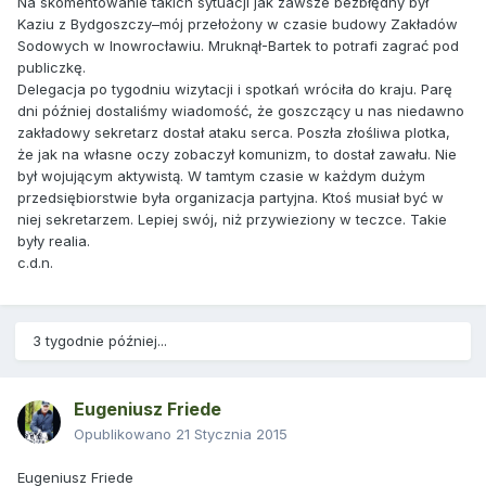
Na skomentowanie takich sytuacji jak zawsze bezbłędny był
Kaziu z Bydgoszczy–mój przełożony w czasie budowy Zakładów
Sodowych w Inowrocławiu. Mruknął-Bartek to potrafi zagrać pod
publiczkę.
Delegacja po tygodniu wizytacji i spotkań wróciła do kraju. Parę
dni później dostaliśmy wiadomość, że goszczący u nas niedawno
zakładowy sekretarz dostał ataku serca. Poszła złośliwa plotka,
że jak na własne oczy zobaczył komunizm, to dostał zawału. Nie
był wojującym aktywistą. W tamtym czasie w każdym dużym
przedsiębiorstwie była organizacja partyjna. Ktoś musiał być w
niej sekretarzem. Lepiej swój, niż przywieziony w teczce. Takie
były realia.
c.d.n.
3 tygodnie później...
Eugeniusz Friede
Opublikowano
21 Stycznia 2015
Eugeniusz Friede