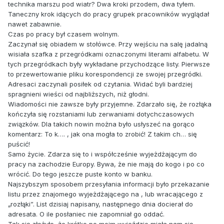
technika marszu pod wiatr? Dwa kroki przodem, dwa tyłem.
Taneczny krok idących do pracy grupek pracowników wyglądał
nawet zabawnie.
Czas po pracy był czasem wolnym.
Zaczynał się obiadem w stołówce. Przy wejściu na salę jadalną
wisiała szafka z przegródkami oznaczonymi literami alfabetu. W
tych przegródkach były wykładane przychodzące listy. Pierwsze
to przewertowanie pliku korespondencji ze swojej przegródki.
Adresaci zaczynali posiłek od czytania. Widać byli bardziej
spragnieni wieści od najbliższych, niż głodni.
Wiadomości nie zawsze były przyjemne. Zdarzało się, że rozłąka
kończyła się rozstaniami lub zerwaniami dotychczasowych
związków. Dla takich nowin można było usłyszeć na gorąco
komentarz: To k…. , jak ona mogła to zrobić! Z takim ch… się
puścić!
Samo życie. Zdarza się to i współcześnie wyjeżdżającym do
pracy na zachodzie Europy. Bywa, że nie mają do kogo i po co
wrócić. Do tego jeszcze puste konto w banku.
Najszybszym sposobem przesyłania informacji było przekazanie
listu przez znajomego wyjeżdżającego na , lub wracającego z
„rozłąki”. List dzisiaj napisany, następnego dnia docierał do
adresata. O ile posłaniec nie zapomniał go oddać.