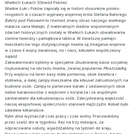
Wielkich Łukach (Obwód Psków).
Wielkie Łuki i Psków zapisały się w historii stosunków polsko-
rosyjskich w czasach wyprawy wojennej króla Stefana Batorego.
Batory pod Pskowem
to również znany obraz naszego wielkiego
malarza Jana Matejki. Z materialnych śladów wspomnianych
zdarzeń historycznych zostały w Wielkich Łukach obwałowania
ziemne twierdzy i pamiątkowa tablica. W świeższej pamięci
mieszkańców tego stutysięcznego miasta są zmagania wojenne
w czasie II wojny światowej, no i nasz, kilkuletni współczesny
najazd
.
Zakwaterowani byliśmy w specjalnie zbudowanej bazie socjalnej.
Usytuowanej na obrzeżu miasta, zwanej popularnie
Płoszczadką
.
Przy wejściu na teren bazy stała portiernia, obok świetlica i
stołówka, a dalej
campy
mieszkalne dla kilkuset zatrudnionych na
budowie osób.
Campy
to parterowe baraki z zestawionych obok
siebie barakowozów z wejściem z korytarza i ze wspólnymi
sanitariatami dla kilkudziesięciu osób. Zdecydowaną większość
naszej eksportowej społeczności stanowili mężczyźni. Kobiet było
zaledwie kilkanaście.
Rytm dnia wyznaczał czas pracy i czas wolny. Pracowaliśmy
przez sześć dni w tygodniu. Raz na trzy miesiące, za
odpracowane soboty, wyjeżdżaliśmy na tydzień do kraju.