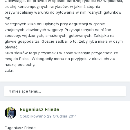
Odławiając, co prawda w sposób bardziej rybacki niż wędkarski,
trochę konsumpcyjnych rarytasów, w jakimś stopniu
przywracaliśmy warunki do bytowania w nim różnych gatunków
ryb.
Następnych kilka dni upłynęło przy degustacji w gronie
znajomych złowionych węgorzy. Przyrządzonych na różne
sposoby; wędzonych, smażonych, gotowanych. Zakąska na
głowie gospodarza. Goście zadbali o to, żeby ryba miała w czym
pływać.
Kilka słoików tego przysmaku w sosie własnym przyjechało ze
mną do Polski. Wzbogaciły menu na przyjęciu z okazji chrztu
naszej pociechy.
c.d.n.
4 miesiące temu...
Eugeniusz Friede
Opublikowano
29 Grudnia 2014
Eugeniusz Friede