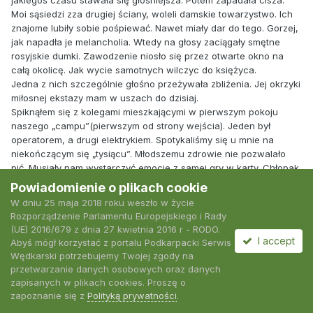
jakiegoś czasu stawała się głośniejsza. Potem zapadała cisza.
Moi sąsiedzi zza drugiej ściany, woleli damskie towarzystwo. Ich
znajome lubiły sobie pośpiewać. Nawet miały dar do tego. Gorzej,
jak napadła je melancholia. Wtedy na głosy zaciągały smętne
rosyjskie dumki. Zawodzenie niosło się przez otwarte okno na
całą okolicę. Jak wycie samotnych wilczyc do księżyca.
Jedna z nich szczególnie głośno przeżywała zbliżenia. Jej okrzyki
miłosnej ekstazy mam w uszach do dzisiaj.
Spiknąłem się z kolegami mieszkającymi w pierwszym pokoju
naszego „campu”(pierwszym od strony wejścia). Jeden był
operatorem, a drugi elektrykiem. Spotykaliśmy się u mnie na
niekończącym się „tysiącu”. Młodszemu zdrowie nie pozwalało
pić. Musiały nam wystarczyć emocje z samej gry w karty. Chłopak
zaparł się zarobić na eksporcie na kupno mieszkania
Powiadomienie o plikach cookie
„dewizowego” w Polsce. Za wszystkie uzorgowane rubelki
W dniu 25 maja 2018 roku weszło w życie
nabywał w portowych miastach Rosji tanie dolary.
Rozporządzenie Parlamentu Europejskiego i Rady
Spotkałem go krótko po powrocie do kraju. Pochwalił się, że już
(UE) 2016/679 z dnia 27 kwietnia 2016 r - RODO.
mieszkali z żoną „na swoim”.
I accept
Abyś mógł korzystać z portalu Podkarpacki Serwis
Wtórny pożytek z naszego przesiadywania przy kartach był taki,
Wędkarski potrzebujemy Twojej zgody na
że mój „butik” był zawsze otwarty. Z dobrym skutkiem dla
przetwarzanie danych osobowych oraz danych
upłynnienia „przemytu”. Z czasem, mniej dyspozycyjni znajomi,
zapisanych w plikach cookies. Proszę o
zaczęli przynosić swoje rzeczy do sprzedaży „komisowej”. „Bo ty
zapoznanie się z
Polityką prywatności
.
majster masz dobrą rękę”. Dobrą rękę? Zasada stara jak świat.