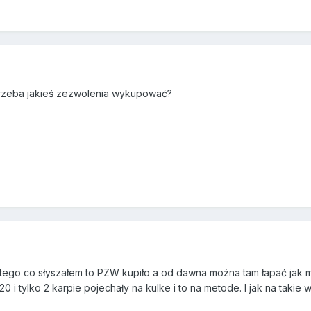
trzeba jakieś zezwolenia wykupować?
Z tego co słyszałem to PZW kupiło a od dawna można tam łapać jak
20 i tylko 2 karpie pojechały na kulke i to na metode. I jak na takie