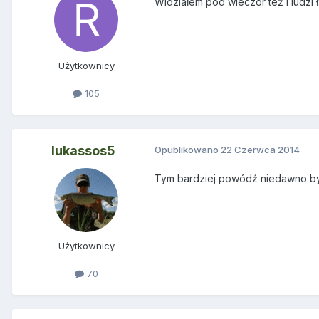
Widziałem pod wieczór też i ludzi 
Użytkownicy
105
lukassos5
Opublikowano
22 Czerwca 2014
Tym bardziej powódź niedawno by
Użytkownicy
70