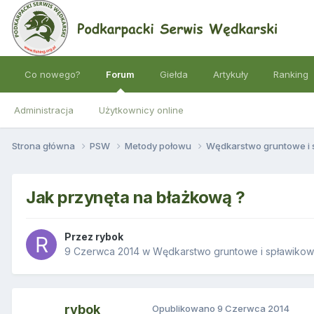
Co nowego?
Forum
Giełda
Artykuły
Ranking
Administracja
Użytkownicy online
Strona główna
PSW
Metody połowu
Wędkarstwo gruntowe i
Jak przynęta na błażkową ?
Przez
rybok
9 Czerwca 2014
w
Wędkarstwo gruntowe i spławiko
rybok
Opublikowano
9 Czerwca 2014