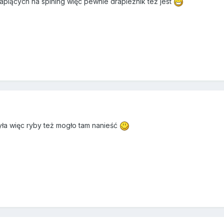
łapiących na spining więc pewnie drapieżnik też jest
ła więc ryby też mogło tam nanieść