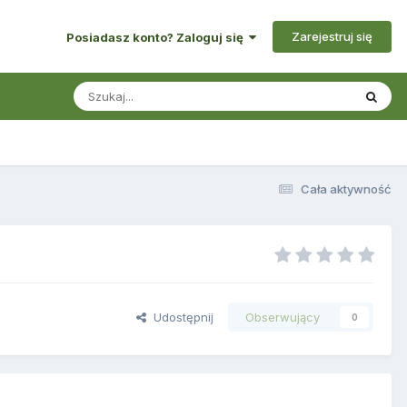
Zarejestruj się
Posiadasz konto? Zaloguj się
Cała aktywność
Udostępnij
Obserwujący
0