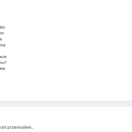
y
bić
ami
na
chcę
acie
emu?
eba
ost przenioslem...