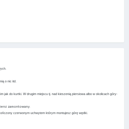
wych.
ą o nic itd.
 jak do kurtki. W drugim miejscu tj. nad kieszenią piersiowa albo w okolicach góry-
 piersi zamontowany.
ez zakończony czerwonym uchwytem którym montujesz górę wędki.