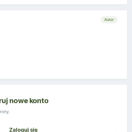
Autor
truj nowe konto
rony.
Zaloguj się