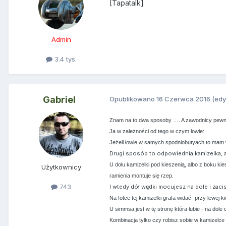
[Tapatalk]
Admin
3.4 tys.
Gabriel
Opublikowano
16 Czerwca 2016
(ed
Znam na to dwa sposoby …. A zawodnicy pewnie
Ja w zależności od tego w czym łowie:
Jeżeli łowie w samych spodniobutyach to mam wł
Drugi sposób to odpowiednia kamizelka, a
U dołu kamizelki pod kieszenią, albo z boku ki
Użytkownicy
ramienia montuje się rzep.
743
I wtedy dół wędki mocujesz na dole i zaci
Na fotce tej kamizelki grafa widać- przy lewe
U simmsa jest w tę stronę która lubie - na dol
Kombinacja tylko czy robisz sobie w kamizelce 