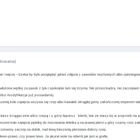
ytowane)
 i więcej – trzeba by było pooglądać jakieś zdjęcia z zawodów muchowych albo spinningo
ożona wędkę za pasek z tyłu i spokojnie tam się trzyma. Nie przeszkadza, nie zaczepiam ni
lbo modyfikacja już posiadanej.
eszenią koło zapięcia wszywa się rzep albo kawałek okrągłej gumy zakończonej stoperem takim
skasz ściągaczem albo rzepą i u góry łapiesz blank, tak ze masz kij w poprzek na
j kieszeni koło zapięcia pętelkę do mocowania dolnika a na prawej piersi u góry czarny rz
e czerwony zaczep na dolnik, nad lewą kieszenią piersiowa dobrzy rzep.
lewo-prawo, czy prawo lewo. Ja akurat wole na odwrót jak jest w grafie,