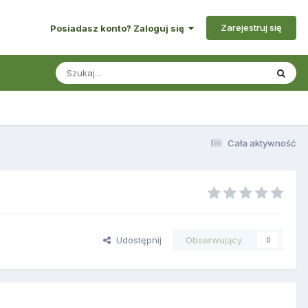
Zarejestruj się
Posiadasz konto? Zaloguj się
Cała aktywność
Udostępnij
Obserwujący
0