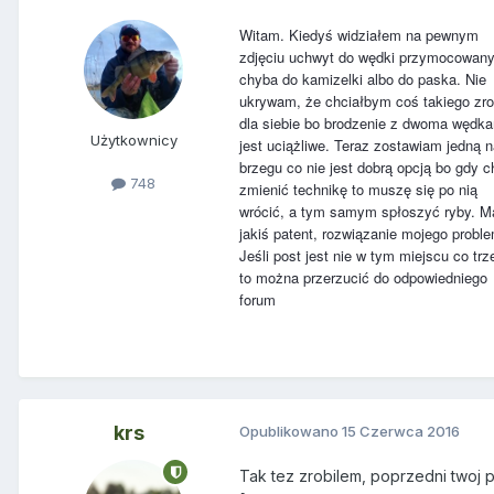
Witam. Kiedyś widziałem na pewnym
zdjęciu uchwyt do wędki przymocowan
chyba do kamizelki albo do paska. Nie
ukrywam, że chciałbym coś takiego zro
dla siebie bo brodzenie z dwoma wędk
Użytkownicy
jest uciążliwe. Teraz zostawiam jedną 
brzegu co nie jest dobrą opcją bo gdy 
748
zmienić technikę to muszę się po nią
wrócić, a tym samym spłoszyć ryby. M
jakiś patent, rozwiązanie mojego probl
Jeśli post jest nie w tym miejscu co trz
to można przerzucić do odpowiedniego
forum
krs
Opublikowano
15 Czerwca 2016
Tak tez zrobilem, poprzedni twoj p