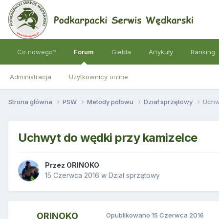
Co nowego?
Forum
Giełda
Artykuły
Ranking
Administracja
Użytkownicy online
Strona główna
PSW
Metody połowu
Dział sprzętowy
Uchw
Uchwyt do wędki przy kamizelce
Przez
ORINOKO
15 Czerwca 2016
w
Dział sprzętowy
ORINOKO
Opublikowano
15 Czerwca 2016