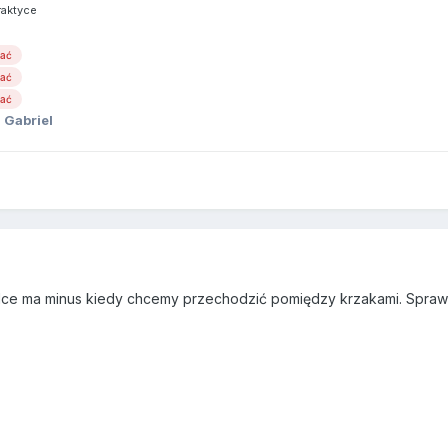
raktyce
wać
wać
wać
 Gabriel
ce ma minus kiedy chcemy przechodzić pomiędzy krzakami. Sprawd