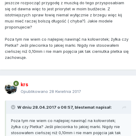
jeszcze rozpocząć przygodę z muszką do tego przysposabiam
się od dawna więc to jest priorytet w moim budżecie. Z
istotniejszych spraw łowię niemal wyłącznie z brzegu więc kij
musi mieć raczej bolszą długość ( chyba?). Jakie modele
proponujecie?
Poza tym nie wiem co najlepiej nawinąć na kołowrotek; żyłka czy
Pletka? Jeśli plecionka to jakiej marki. Nigdy nie stosowałem
cieńszej niż 0,10mm i nie mam pojęcia jak tak cieniutka pletka się
zachowuje.
krs
Opublikowano
28 Kwietnia 2017
W dniu 28.04.2017 o 06:57,
blestemat
napisał:
Poza tym nie wiem co najlepiej nawinąć na kołowrotek;
żyłka czy Pletka? Jeśli plecionka to jakiej marki. Nigdy nie
stosowałem cieńszej niż 0,10mm i nie mam pojęcia jak tak