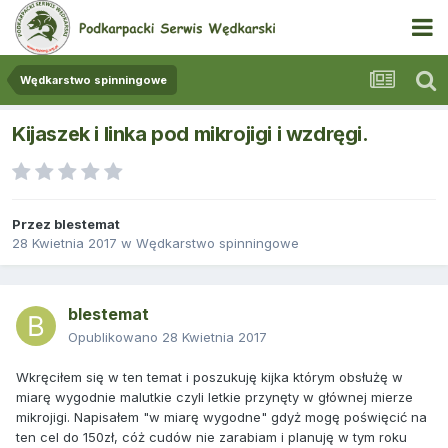
Wędkarstwo spinningowe
Kijaszek i linka pod mikrojigi i wzdręgi.
Przez
blestemat
28 Kwietnia 2017
w
Wędkarstwo spinningowe
blestemat
Opublikowano
28 Kwietnia 2017
Wkręciłem się w ten temat i poszukuję kijka którym obsłużę w
miarę wygodnie malutkie czyli letkie przynęty w głównej mierze
mikrojigi. Napisałem "w miarę wygodne" gdyż mogę poświęcić na
ten cel do 150zł, cóż cudów nie zarabiam i planuję w tym roku