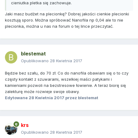
cieniutka pletka się zachowuje.
Jaki masz budżet na plecionkę? Dobrej jakości cienkie plecionki
kosztują sporo. Można spróbować Nanofila np 0,04 ale to nie
plecionka, można u nas na forum o tej lince przeczytać.
blestemat
Opublikowano
28 Kwietnia 2017
Będzie bez szału, do 70 zł. Co do nanofila obawiam się o to czy
częsty kontakt z szuwarami, wszelkiej maści patykami i
kamieniami pozwoli na bezstresowe łowienie. A teraz biorę się
zalekturę może rozwieje swoje obawy.
Edytowane
28 Kwietnia 2017
przez blestemat
krs
Opublikowano
28 Kwietnia 2017