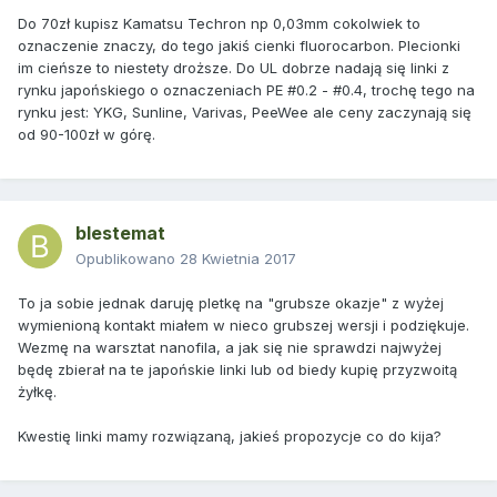
Do 70zł kupisz Kamatsu Techron np 0,03mm cokolwiek to
oznaczenie znaczy, do tego jakiś cienki fluorocarbon. Plecionki
im cieńsze to niestety droższe. Do UL dobrze nadają się linki z
rynku japońskiego o oznaczeniach PE #0.2 - #0.4, trochę tego na
rynku jest: YKG, Sunline, Varivas, PeeWee ale ceny zaczynają się
od 90-100zł w górę.
blestemat
Opublikowano
28 Kwietnia 2017
To ja sobie jednak daruję pletkę na "grubsze okazje" z wyżej
wymienioną kontakt miałem w nieco grubszej wersji i podziękuje.
Wezmę na warsztat nanofila, a jak się nie sprawdzi najwyżej
będę zbierał na te japońskie linki lub od biedy kupię przyzwoitą
żyłkę.
Kwestię linki mamy rozwiązaną, jakieś propozycje co do kija?