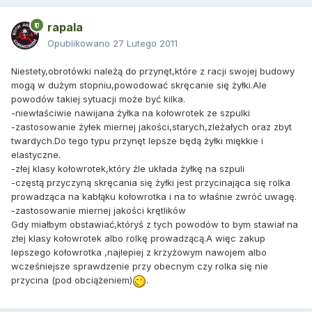
rapala
Opublikowano
27 Lutego 2011
Niestety,obrotówki należą do przynęt,które z racji swojej budowy
mogą w dużym stopniu,powodować skręcanie się żyłki.Ale
powodów takiej sytuacji może być kilka.
-niewłaściwie nawijana żyłka na kołowrotek ze szpulki
-zastosowanie żyłek miernej jakości,starych,zleżałych oraz zbyt
twardych.Do tego typu przynęt lepsze będą żyłki miękkie i
elastyczne.
-złej klasy kołowrotek,który źle układa żyłkę na szpuli
-częstą przyczyną skręcania się żyłki jest przycinająca się rolka
prowadząca na kabłąku kołowrotka i na to właśnie zwróć uwagę.
-zastosowanie miernej jakości krętlików
Gdy miałbym obstawiać,któryś z tych powodów to bym stawiał na
złej klasy kołowrotek albo rolkę prowadzącą.A więc zakup
lepszego kołowrotka ,najlepiej z krzyżowym nawojem albo
wcześniejsze sprawdzenie przy obecnym czy rolka się nie
przycina (pod obciążeniem)
.