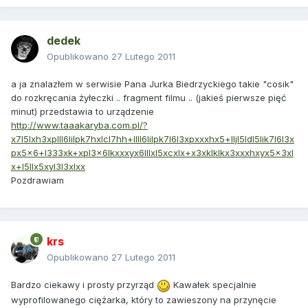
dedek
Opublikowano
27 Lutego 2011
a ja znalazłem w serwisie Pana Jurka Biedrzyckiego takie "cosik"
do rozkręcania żyłeczki .. fragment filmu .. (jakieś pierwsze pięć
minut) przedstawia to urządzenie
http://www.taaakaryba.com.pl/?
x7l5lxh3xplll6lilpk7hxlcl7hh+llll6lilpk7l6l3xpxxxhx5+lljl5ldl5lik7l6l3x
px5x6+l333xk+xpl3x6lkxxxyx6lllxl5xcxlx+x3xklklkx3xxxhxyx5x3xl
x+l5llx5xyl3l3xlxx
Pozdrawiam
krs
Opublikowano
27 Lutego 2011
Bardzo ciekawy i prosty przyrząd
Kawałek specjalnie
wyprofilowanego ciężarka, który to zawieszony na przynęcie