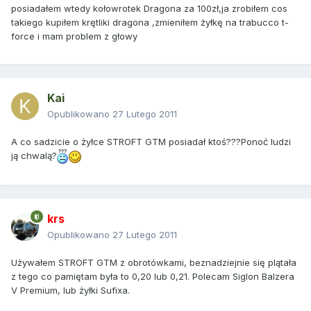
posiadałem wtedy kołowrotek Dragona za 100zł,ja zrobiłem cos
takiego kupiłem krętliki dragona ,zmieniłem żyłkę na trabucco t-
force i mam problem z głowy
Kai
Opublikowano
27 Lutego 2011
A co sadzicie o żyłce STROFT GTM posiadał ktoś???Ponoć ludzi
ją chwalą?
krs
Opublikowano
27 Lutego 2011
Używałem STROFT GTM z obrotówkami, beznadziejnie się plątała
z tego co pamiętam była to 0,20 lub 0,21. Polecam Siglon Balzera
V Premium, lub żyłki Sufixa.