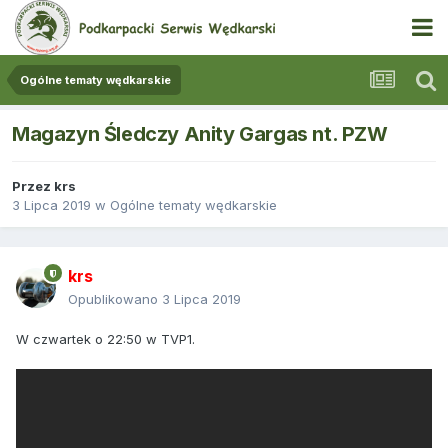
Ogólne tematy wędkarskie
Magazyn Śledczy Anity Gargas nt. PZW
Przez
krs
3 Lipca 2019
w
Ogólne tematy wędkarskie
krs
Opublikowano
3 Lipca 2019
W czwartek o 22:50 w TVP1.