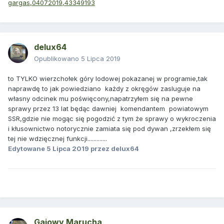
gargas,04072019,43349193
delux64
Opublikowano
5 Lipca 2019
to TYLKO wierzchołek góry lodowej pokazanej w programie,tak
naprawdę to jak powiedziano każdy z okręgów zasluguje na
własny odcinek mu poświęcony,napatrzyłem się na pewne
sprawy przez 13 lat będąc dawniej komendantem powiatowym
SSR,gdzie nie mogąc się pogodzić z tym że sprawy o wykroczenia
i kłusownictwo notorycznie zamiata się pod dywan ,zrzekłem się
tej nie wdzięcznej funkcji.............
Edytowane
5 Lipca 2019
przez delux64
Gajowy Marucha