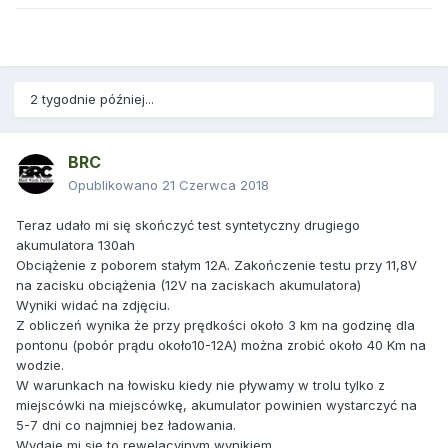
2 tygodnie później...
BRC
Opublikowano
21 Czerwca 2018
Teraz udało mi się skończyć test syntetyczny drugiego
akumulatora 130ah
Obciążenie z poborem stałym 12A. Zakończenie testu przy 11,8V
na zacisku obciążenia (12V na zaciskach akumulatora)
Wyniki widać na zdjęciu.
Z obliczeń wynika że przy prędkości około 3 km na godzinę dla
pontonu (pobór prądu około10-12A) można zrobić około 40 Km na
wodzie.
W warunkach na łowisku kiedy nie pływamy w trolu tylko z
miejscówki na miejscówkę, akumulator powinien wystarczyć na
5-7 dni co najmniej bez ładowania.
Wydaje mi się to rewelacyjnym wynikiem.