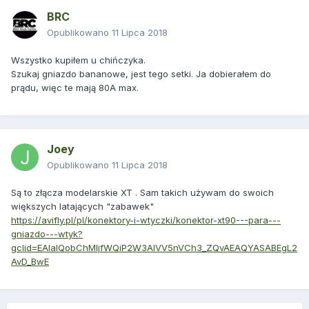
BRC
Opublikowano
11 Lipca 2018
Wszystko kupiłem u chińczyka.
Szukaj gniazdo bananowe, jest tego setki. Ja dobierałem do
prądu, więc te mają 80A max.
Joey
Opublikowano
11 Lipca 2018
Są to złącza modelarskie XT . Sam takich używam do swoich
większych latających "zabawek"
https://avifly.pl/pl/konektory-i-wtyczki/konektor-xt90---para---
gniazdo---wtyk?
gclid=EAIaIQobChMIjfWQiP2W3AIVV5nVCh3_ZQvAEAQYASABEgL2
AvD_BwE