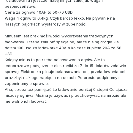
rozładowania i jeszcze masę innych zalet jak waga i
bezpieczeństwo.
Cena za ogniwo 40AH to 50-70 USD.
Waga 4 ogniw to 6,4kg. Czyli bardzo lekko. Na pływanie na
naszych bajorkach wystarczy w zupełności.
Minusem jest brak możliwości wykorzystania tradycyjnych
ładowarek. Trzeba zakupić specjalne, ale te nie są drogie. Ja
dałem 100 usd za ładowarkę 40A a koledze kupiłem 20A za 58
USD.
Kolejny minus to potrzeba balansowania ogniw. Ale to
jednorazowe podłączenie elektroniki za 7 do 15 dolarów załatwia
sprawę. Elektronika pilnuje balansowania cel, przeładowania cel
oraz zbyt niskiego napięcia na celach. Po prostu podpinamy i
zapominamy o sprawie.
Aha, trzeba też pamiętać że ładowanie poniżej 0 stopni Celcjusza
niszczy ogniwa. Można je używać i przechowywać na mrozie ale
nie wolno ich ładować.