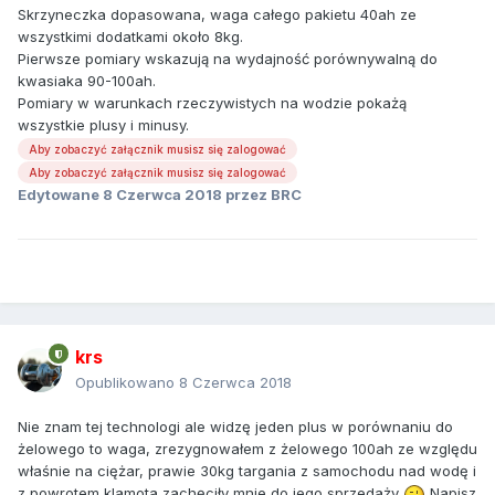
Skrzyneczka dopasowana, waga całego pakietu 40ah ze
wszystkimi dodatkami około 8kg.
Pierwsze pomiary wskazują na wydajność porównywalną do
kwasiaka 90-100ah.
Pomiary w warunkach rzeczywistych na wodzie pokażą
wszystkie plusy i minusy.
Aby zobaczyć załącznik musisz się zalogować
Aby zobaczyć załącznik musisz się zalogować
Edytowane
8 Czerwca 2018
przez BRC
krs
Opublikowano
8 Czerwca 2018
Nie znam tej technologi ale widzę jeden plus w porównaniu do
żelowego to waga, zrezygnowałem z żelowego 100ah ze względu
właśnie na ciężar, prawie 30kg targania z samochodu nad wodę i
z powrotem klamota zachęciły mnie do jego sprzedaży
Napisz