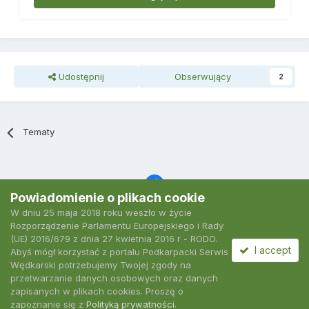
Udostępnij
Obserwujący
2
Tematy
Powiadomienie o plikach cookie
W dniu 25 maja 2018 roku weszło w życie
Język
Polityka prywatności
Kontakt
Ciasteczka
Rozporządzenie Parlamentu Europejskiego i Rady
2007-2026 Podkarpacki Serwis Wędkarski
(UE) 2016/679 z dnia 27 kwietnia 2016 r - RODO.
Powered by Invision Community
I accept
Abyś mógł korzystać z portalu Podkarpacki Serwis
Wędkarski potrzebujemy Twojej zgody na
przetwarzanie danych osobowych oraz danych
zapisanych w plikach cookies. Proszę o
zapoznanie się z
Polityką prywatności
.