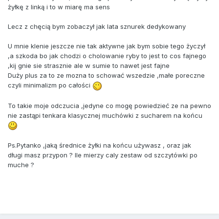
żyłkę z linką i to w miarę ma sens
Lecz z chęcią bym zobaczył jak lata sznurek dedykowany
U mnie klenie jeszcze nie tak aktywne jak bym sobie tego życzył
,a szkoda bo jak chodzi o cholowanie ryby to jest to cos fajnego
,kij gnie sie strasznie ale w sumie to nawet jest fajne
Duży plus za to ze mozna to schować wszedzie ,małe poreczne
czyli minimalizm po całości
To takie moje odczucia ,jedyne co mogę powiedzieć ze na pewno
nie zastąpi tenkara klasycznej muchówki z sucharem na końcu
Ps.Pytanko ,jaką średnice żyłki na końcu używasz , oraz jak
długi masz przypon ? Ile mierzy caly zestaw od szczytówki po
muche ?