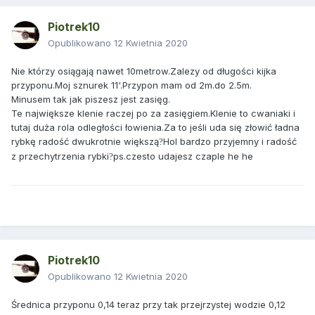
Piotrek10
Opublikowano
12 Kwietnia 2020
Nie którzy osiągają nawet 10metrow.Zalezy od długości kijka
przyponu.Moj sznurek 11'.Przypon mam od 2m.do 2.5m.
Minusem tak jak piszesz jest zasięg.
Te największe klenie raczej po za zasięgiem.Klenie to cwaniaki i
tutaj duża rola odległości łowienia.Za to jeśli uda się złowić ładna
rybkę radość dwukrotnie większą
Hol bardzo przyjemny i radość
?
z przechytrzenia rybki
ps.czesto udajesz czaple he he
?
Piotrek10
Opublikowano
12 Kwietnia 2020
Średnica przyponu 0,14 teraz przy tak przejrzystej wodzie 0,12