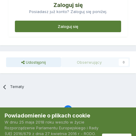
Zaloguj się
Posiadasz już konto? Zaloguj się poniżej.
Zaloguj się
Udostępnij
Obserwujący
0
Tematy
Powiadomienie o plikach cookie
W dniu 25 maja 2018 roku weszło w życie
Język
Polityka prywatności
Kontakt
Ciasteczka
Rozporządzenie Parlamentu Europejskiego i Rady
2007-2026 Podkarpacki Serwis Wędkarski
(UE) 2016/679 z dnia 27 kwietnia 2016 r - RODO.