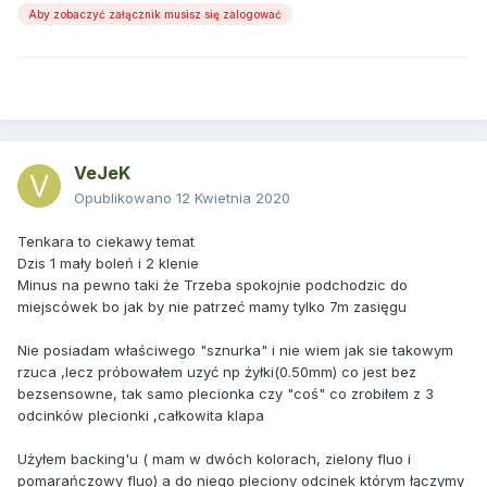
Aby zobaczyć załącznik musisz się zalogować
VeJeK
Opublikowano
12 Kwietnia 2020
Tenkara to ciekawy temat
Dzis 1 mały boleń i 2 klenie
Minus na pewno taki że Trzeba spokojnie podchodzic do
miejscówek bo jak by nie patrzeć mamy tylko 7m zasięgu
Nie posiadam właściwego "sznurka" i nie wiem jak sie takowym
rzuca ,lecz próbowałem uzyć np żyłki(0.50mm) co jest bez
bezsensowne, tak samo plecionka czy "coś" co zrobiłem z 3
odcinków plecionki ,całkowita klapa
Użyłem backing'u ( mam w dwóch kolorach, zielony fluo i
pomarańczowy fluo) a do niego pleciony odcinek którym łączymy