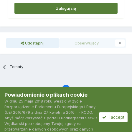
Zaloguj się
Udostępnij
Obserwujący
0
Tematy
Powiadomienie o plikach cookie
W dniu 25 maja 2018 roku weszło w życie
Język
Polityka prywatności
Kontakt
Ciasteczka
Rozporządzenie Parlamentu Europejskiego i Rady
2007-2026 Podkarpacki Serwis Wędkarski
(UE) 2016/679 z dnia 27 kwietnia 2016 r - RODO.
Powered by Invision Community
I accept
Abyś mógł korzystać z portalu Podkarpacki Serwis
Wędkarski potrzebujemy Twojej zgody na
przetwarzanie danych osobowych oraz danych