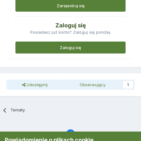
Zarejestruj się
Zaloguj się
Posiadasz już konto? Zaloguj się poniżej.
Zaloguj się
Udostępnij
Obserwujący
1
Tematy
Powiadomienie o plikach cookie