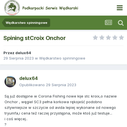
Wędkarstwo spinningowe
Spining stCroix Onchor
Przez
delux64
29 Sierpnia 2023
w
Wędkarstwo spinningowe
delux64
Opublikowano
29 Sierpnia 2023
Są już dostępne w Corona Fishing nowe kije stc kroix,o nazwie
Onchor , węgiel SC3 pełna korkowa rękojeść podobno
sztywniejsze w szczycie od avida lepiej wykonane od nowego
tryumfa,i cena też raczej przystępna, może ktoś już testuje...
i coś więcej..
?