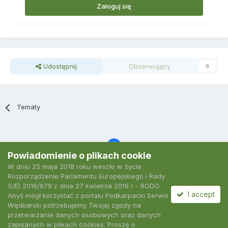
Zaloguj się
Udostępnij
Obserwujący
0
Tematy
Powiadomienie o plikach cookie
W dniu 25 maja 2018 roku weszło w życie
Język
Polityka prywatności
Kontakt
Ciasteczka
Rozporządzenie Parlamentu Europejskiego i Rady
2007-2026 Podkarpacki Serwis Wędkarski
(UE) 2016/679 z dnia 27 kwietnia 2016 r - RODO.
Powered by Invision Community
I accept
Abyś mógł korzystać z portalu Podkarpacki Serwis
Wędkarski potrzebujemy Twojej zgody na
przetwarzanie danych osobowych oraz danych
zapisanych w plikach cookies. Proszę o