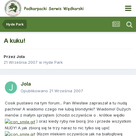
Hyde Park
A kuku!
Przez
Jola
21 Września 2007
w
Hyde Park
Jola
Opublikowano
21 Września 2007
Cosik pustawo na tym forum... Pan Wiesław zapraszał a tu nudą
pachnie! A wiadomo czego nie lubią blondynki? Wiadomo! Dużych
menów z małym sprzętem (chodzi oczywiście o . krótkie wędki
) oraz kiedy ryby nie biorą :)no i przede wszystkim
NUDY! A jak zbiorą się te trzy naraz to nic tylko się upić
(Kozim mlekiem oczywiście jak na białogłowę