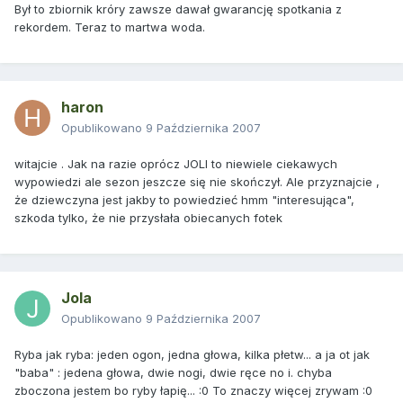
Był to zbiornik króry zawsze dawał gwarancję spotkania z
rekordem. Teraz to martwa woda.
haron
Opublikowano
9 Października 2007
witajcie . Jak na razie oprócz JOLI to niewiele ciekawych
wypowiedzi ale sezon jeszcze się nie skończył. Ale przyznajcie ,
że dziewczyna jest jakby to powiedzieć hmm "interesująca",
szkoda tylko, że nie przysłała obiecanych fotek
Jola
Opublikowano
9 Października 2007
Ryba jak ryba: jeden ogon, jedna głowa, kilka płetw... a ja ot jak
"baba" : jedena głowa, dwie nogi, dwie ręce no i. chyba
zboczona jestem bo ryby łapię... :0 To znaczy więcej zrywam :0