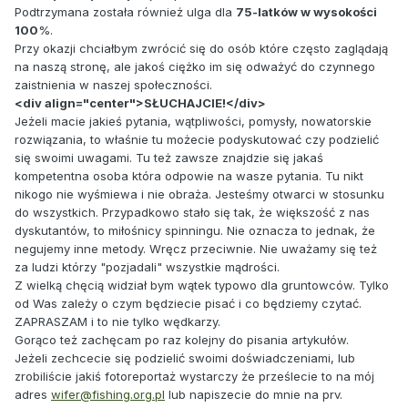
Podtrzymana została również ulga dla
75-latków w wysokości
100
%.
Przy okazji chciałbym zwrócić się do osób które często zaglądają
na naszą stronę, ale jakoś ciężko im się odważyć do czynnego
zaistnienia w naszej społeczności.
<div align="center">SŁUCHAJCIE!</div>
Jeżeli macie jakieś pytania, wątpliwości, pomysły, nowatorskie
rozwiązania, to właśnie tu możecie podyskutować czy podzielić
się swoimi uwagami. Tu też zawsze znajdzie się jakaś
kompetentna osoba która odpowie na wasze pytania. Tu nikt
nikogo nie wyśmiewa i nie obraża. Jesteśmy otwarci w stosunku
do wszystkich. Przypadkowo stało się tak, że większość z nas
dyskutantów, to miłośnicy spinningu. Nie oznacza to jednak, że
negujemy inne metody. Wręcz przeciwnie. Nie uważamy się też
za ludzi którzy "pozjadali" wszystkie mądrości.
Z wielką chęcią widział bym wątek typowo dla gruntowców. Tylko
od Was zależy o czym będziecie pisać i co będziemy czytać.
ZAPRASZAM i to nie tylko wędkarzy.
Gorąco też zachęcam po raz kolejny do pisania artykułów.
Jeżeli zechcecie się podzielić swoimi doświadczeniami, lub
zrobiliście jakiś fotoreportaż wystarczy że prześlecie to na mój
adres
wifer@fishing.org.pl
lub napiszecie do mnie na prv.