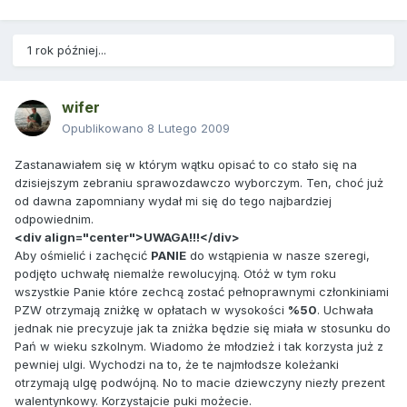
1 rok później...
wifer
Opublikowano
8 Lutego 2009
Zastanawiałem się w którym wątku opisać to co stało się na
dzisiejszym zebraniu sprawozdawczo wyborczym. Ten, choć już
od dawna zapomniany wydał mi się do tego najbardziej
odpowiednim.
<div align="center">UWAGA!!!</div>
Aby ośmielić i zachęcić
PANIE
do wstąpienia w nasze szeregi,
podjęto uchwałę niemalże rewolucyjną. Otóż w tym roku
wszystkie Panie które zechcą zostać pełnoprawnymi członkiniami
PZW otrzymają zniżkę w opłatach w wysokości
%50
. Uchwała
jednak nie precyzuje jak ta zniżka będzie się miała w stosunku do
Pań w wieku szkolnym. Wiadomo że młodzież i tak korzysta już z
pewniej ulgi. Wychodzi na to, że te najmłodsze koleżanki
otrzymają ulgę podwójną. No to macie dziewczyny niezły prezent
walentynkowy. Korzystajcie puki możecie.