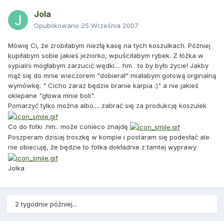
Jola
Opublikowano
25 Września 2007
Mówię Ci, że zrobiłabym niezłą kasę na tych koszulkach. Później
kupiłabym sobie jakieś jeziorko, wpuściłabym rybek. Z łóżka w
sypialni mogłabym zarzucić wędki.... hm . to by było życie! Jakby
mąż się do mnie wieczorem "dobierał" miałabym gotową orginalną
wymówkę: " Cicho zaraz będzie branie karpia :)" a nie jakieś
oklepane "głowa mnie boli".
Pomarzyć tylko można albo.... zabrać się za produkcję koszulek
Co do fotki .hm.. może conieco znajdę
Poszperam dzisiaj troszkę w kompie i postaram się podesłać ale
nie obiecuję, że będzie to fotka dokładnie z tamtej wyprawy
Jolka
2 tygodnie później...