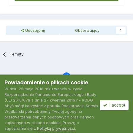
Udostępnij
Obserwujący
1
Tematy
Powiadomienie o plikach cookie
W dniu 25 maja 2018 roku weszło w życie
Język
Polityka prywatności
Kontakt
Ciasteczka
Rozporządzenie Parlamentu Europejskiego i Rady
2007-2026 Podkarpacki Serwis Wędkarski
(UE) 2016/679 z dnia 27 kwietnia 2016 r - RODO.
Powered by Invision Community
I accept
Abyś mógł korzystać z portalu Podkarpacki Serwis
Wędkarski potrzebujemy Twojej zgody na
przetwarzanie danych osobowych oraz danych
zapisanych w plikach cookies. Proszę o
zapoznanie się z
Polityką prywatności
.