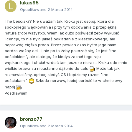
lukas95
Opublikowano
2 Marca 2014
The beściak?? Nie uważam tak. Kroku jest osobą, która dla
spokojnego wędkowania i przy tym obcowania z przepiękną
naturą zrobi wszystko. Wiem jak dużo poświęcił żeby wykupić
licencje, to nie było jakieś odkładanie z kieszonkowego, ale
naprawdę ciężka praca. Przez pewien czas był to jego hmm...
bardzo ważny cel... I nie po to żeby pokazać się, że jest "the
beściakiem", ale dlatego, że kiedyś zaznał tego raju
wędkarskiego i chciał wrócić tam jeszcze nieraz... Kroku ode mnie
wielkie brawa za nieustanne dążenie do celu
Może tak jak
rozmawialiśmy, opłacę kiedyś OS i będziemy razem "the
beściakami"
Szkoda nerwów, lepiej obrócić to w chmielowy
napój
Pozdrawiam
bronzo77
Opublikowano
2 Marca 2014