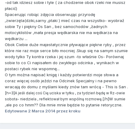
-od tak idziesz sobie i tyle ( za chodzenie obok rzeki nie musisz
płacić)
Spacerując robiąc zdjęcia obserwując przyrodę
,zwierzęta(dziki,sarny ,ptaki ) mieć czas na wszystko- wyobraź
sobie Ty i piękny Os San , bez samochodów ,żadnych
motocyklistów ,mała presja wędkarska nie ma wędkarza na
wędkarzu ...
Obok Ciebie duże majestatycznie pływające piękne ryby , przez
które nie raz moje serce biło mocniej .Skup się na samym szumie
wody tylko Ty kontra rzeka i jej szum -to właśnie Os- Porównaj
sobie to co Ci napisałem do zwykłego odcinka , wynikach w
postaci rybek nie wspomnę...
O tym można napisać knigę i każdy potwierdzi moje słowa a
coraz więcej osób jeździ na Odcinek Specjalny i na pewno
wracają do domu z myślami kiedy znów tam wrócą - This is San .
[h=3]
A jeśli dalej coś Cię uciska w tyłku , za tydzień będę w Rz-owie
[/h]W sumie
sobota- niedziela , reflektował bym wspólną rozmowę.
,ale po co hmm?? Dla mnie mnie będzie to pytanie retoryczne.
Edytowane
2 Marca 2014
przez kroku