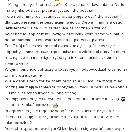
...
.
Kolego Yelcyn żadna filozofia..Kroku płaci za łowienie na Os-ie i
ma wyniki..jedziesz, płacisz i jesteś ''the beściak''
Teraz ode mnie ,co rozumiesz przez pojęcie cyt " the beściak"
dla czego jestem the beściakiem według Ciebie , mam się czuć
jakiś lepszy ? elita ? Bo zapłaciłem za roczną ? Czyli co ,
pojechałem ,zapłaciłem i łowię wielke ryby które same wskakują
do podbieraka ? Odpowiedz mi na to pierwsze pytanie ...
Ten Twój uśmieszek co miał oznaczać cyt "... jeśli masz tyle
kapuchy ... hmm reasumując musisz mieć wielki ból dupy że mam
roczną i że mam pieniądze , bo tym tekstem i uśmieszkiem to
stwierdziłeś?
W tym momencie zahaczę o to ,żebyś mi odpowiedział właśnie na
to na drugie pytanie.
Wiele osób z tego forum znam osobiście i wiem , że mogą mieć
roczną ale mają ważniejsze priorytety w życiu a rybki są na końcu
- u mnie działa to trochę w inną stronę .
Podbiję następny tekst cytatem "...
bo jednak to trochę kosztuje
+ sprzęt = jakaś porażka..
Przepraszam , ale tego już w ogóle nie rozumiem czyli co ? Os
trochę kosztuję + sprzęt trochę kosztuje = wielka porażka ale
jaka porażka ?
Posłuchaj ,proponował bym CI kiedyś tam się wybrać , bez wędki