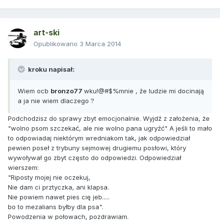
art-ski
Opublikowano
3 Marca 2014
kroku napisał:
Wiem ocb
bronzo77
wku!@#$%mnie , że ludzie mi docinają
a ja nie wiem dlaczego ?
Podchodzisz do sprawy zbyt emocjonalnie. Wyjdź z założenia, że
"wolno psom szczekać, ale nie wolno pana ugryźć" A jeśli to mało
to odpowiadaj niektórym wredniakom tak, jak odpowiedział
pewien poseł z trybuny sejmowej drugiemu posłowi, który
wywoływał go zbyt często do odpowiedzi. Odpowiedział
wierszem:
"Riposty mojej nie oczekuj,
Nie dam ci prztyczka, ani klapsa.
Nie powiem nawet pies cię jeb.....
bo to mezalians byłby dla psa".
Powodzenia w połowach, pozdrawiam.