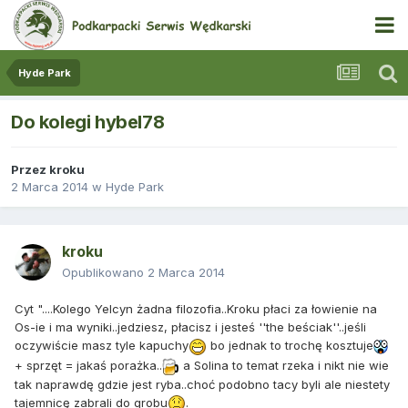
Hyde Park
Do kolegi hybel78
Przez
kroku
2 Marca 2014
w
Hyde Park
kroku
Opublikowano
2 Marca 2014
Cyt "....
Kolego Yelcyn żadna filozofia..Kroku płaci za łowienie na
Os-ie i ma wyniki..jedziesz, płacisz i jesteś ''the beściak''..jeśli
oczywiście masz tyle kapuchy
bo jednak to trochę kosztuje
+ sprzęt = jakaś porażka..
a Solina to temat rzeka i nikt nie wie
tak naprawdę gdzie jest ryba..choć podobno tacy byli ale niestety
tajemnicę zabrali do grobu
.