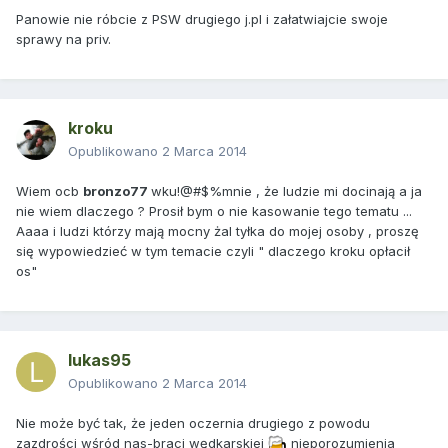
Panowie nie róbcie z PSW drugiego j.pl i załatwiajcie swoje
sprawy na priv.
kroku
Opublikowano
2 Marca 2014
Wiem ocb
bronzo77
wku!@#$%mnie , że ludzie mi docinają a ja
nie wiem dlaczego ? Prosił bym o nie kasowanie tego tematu ...
Aaaa i ludzi którzy mają mocny żal tyłka do mojej osoby , proszę
się wypowiedzieć w tym temacie czyli " dlaczego kroku opłacił
os"
lukas95
Opublikowano
2 Marca 2014
Nie może być tak, że jeden oczernia drugiego z powodu
zazdrości wśród nas-braci wędkarskiej
nieporozumienia