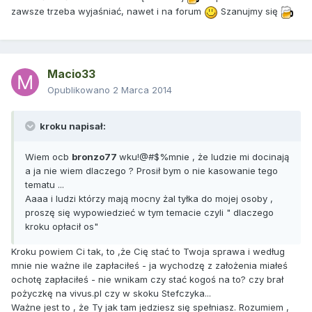
zawsze trzeba wyjaśniać, nawet i na forum
Szanujmy się
Macio33
Opublikowano
2 Marca 2014
kroku napisał:
Wiem ocb
bronzo77
wku!@#$%mnie , że ludzie mi docinają
a ja nie wiem dlaczego ? Prosił bym o nie kasowanie tego
tematu ...
Aaaa i ludzi którzy mają mocny żal tyłka do mojej osoby ,
proszę się wypowiedzieć w tym temacie czyli " dlaczego
kroku opłacił os"
Kroku powiem Ci tak, to ,że Cię stać to Twoja sprawa i według
mnie nie ważne ile zapłaciłeś - ja wychodzę z założenia miałeś
ochotę zapłaciłeś - nie wnikam czy stać kogoś na to? czy brał
pożyczkę na vivus.pl czy w skoku Stefczyka...
Ważne jest to , że Ty jak tam jedziesz się spełniasz. Rozumiem ,