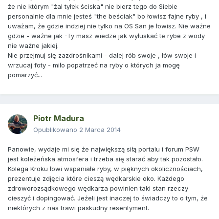
że nie którym "żal tyłek ściska" nie bierz tego do Siebie
personalnie dla mnie jesteś "the beściak" bo łowisz fajne ryby , i
uważam, że gdzie indziej nie tylko na OS San je łowisz. Nie ważne
gdzie - ważne jak -Ty masz wiedze jak wyłuskać te rybe z wody
nie ważne jakiej.
Nie przejmuj się zazdrośnikami - dalej rób swoje , łów swoje i
wrzucaj foty - miło popatrzeć na ryby o których ja mogę
pomarzyć...
Piotr Madura
Opublikowano
2 Marca 2014
Panowie, wydaje mi się że największą siłą portalu i forum PSW
jest koleżeńska atmosfera i trzeba się starać aby tak pozostało.
Kolega Kroku łowi wspaniałe ryby, w pięknych okolicznościach,
prezentuje zdjęcia które cieszą wędkarskie oko. Każdego
zdroworozsądkowego wędkarza powinien taki stan rzeczy
cieszyć i dopingować. Jeżeli jest inaczej to świadczy to o tym, że
niektórych z nas trawi paskudny resentyment.