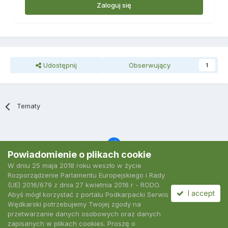
Zaloguj się
Udostępnij
Obserwujący
1
Tematy
Powiadomienie o plikach cookie
W dniu 25 maja 2018 roku weszło w życie
Język
Polityka prywatności
Kontakt
Ciasteczka
Rozporządzenie Parlamentu Europejskiego i Rady
2007-2026 Podkarpacki Serwis Wędkarski
(UE) 2016/679 z dnia 27 kwietnia 2016 r - RODO.
Powered by Invision Community
I accept
Abyś mógł korzystać z portalu Podkarpacki Serwis
Wędkarski potrzebujemy Twojej zgody na
przetwarzanie danych osobowych oraz danych
zapisanych w plikach cookies. Proszę o