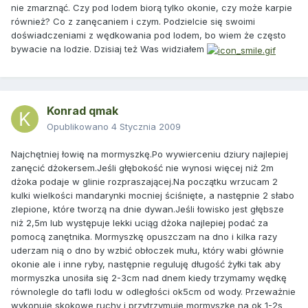
nie zmarznąć. Czy pod lodem biorą tylko okonie, czy może karpie
również? Co z zanęcaniem i czym. Podzielcie się swoimi
doświadczeniami z wędkowania pod lodem, bo wiem że często
bywacie na lodzie. Dzisiaj też Was widziałem
Konrad qmak
Opublikowano
4 Stycznia 2009
Najchętniej łowię na mormyszkę.Po wywierceniu dziury najlepiej
zanęcić dżokersem.Jeśli głębokość nie wynosi więcej niż 2m
dżoka podaje w glinie rozpraszającej.Na początku wrzucam 2
kulki wielkości mandarynki mocniej ściśnięte, a następnie 2 słabo
zlepione, które tworzą na dnie dywan.Jeśli łowisko jest głębsze
niż 2,5m lub występuje lekki uciąg dżoka najlepiej podać za
pomocą zanętnika. Mormyszkę opuszczam na dno i kilka razy
uderzam nią o dno by wzbić obłoczek mułu, który wabi głównie
okonie ale i inne ryby, następnie reguluję długość żyłki tak aby
mormyszka unosiła się 2-3cm nad dnem kiedy trzymamy wędkę
równolegle do tafli lodu w odległości ok5cm od wody. Przeważnie
wykonuję skokowe ruchy i przytrzymuję mormyszkę na ok 1-2s