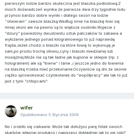
pierwszym lodzie bardzo skuteczna jest blaszka podlodową.Z
moich doświadczeń wynika że pierwsze dwa-trzy tygodnie lodu
przynosi bardzo dobre wyniki i dlatego sezon na lodzie
''otwieram'' zawsze blaszką.Według mnie na blaszkę łowi się
mniej okoni ale na pewno są to większe osobniki.Wyjecie z
"dziury" powiedzmy dwudziestu sztuk palczaków to zabawa a
wyłożenie jednego ponad kilogramowego to już naprawdę
frajda.Jeżeli chodzi o blaszki na które łowię to wykonuję je
sam,po prostu trochę ołowiu,cyny i blaszki miedzianej lub
mosiężnej.Może nie są tak ładne jak kupione w sklepie (np. z
hologramem) ale są "łowne" i tanie ,i jeszcze jedno do łowienia
na blaszkę trzeba mieć przekonanie.Oczywiście są dni że okonie
ciężko sprowokować czymkolwiek do "współpracy" ale tak to już
jest z tymi "chłopcami".
wifer
Opublikowano
5 Stycznia 2009
No i zrobiło się ciekawie. Może tak dołożysz parę fotek swoich
skarbów własnej produkcji i napiszesz dokładniej jak to się robi?