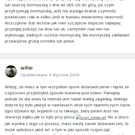
lub skaczę mormyszką z dna do ok5 cm do góry, po czym
przytrzymuję mormyszkę, jeśli nie wystąpi branie czynność
powtarzam i tak w kółko.Jeśli w łowisku stwierdzimy obecność
leszczyków (lub lechów jak nam szczęście dopisze) najlepiej
przynętę położyć na dnie lub ok. centymetr nad nim nie
wykonując żadnych ruchów mormyszką. Na mormyszkę zakładam
przeważnie grubą ochotke lub pinke.
wifer
Opublikowano
4 Stycznia 2009
Widzę, że masz w tym wszystkim spore doświadczenie i fajnie że
częściowo przybliżyłeś sposób łowienia pod lodem. Pamiętaj
jednak że dla wielu ta metoda jest nadal wielką zagadką, dlatego
dobrze by było jakbyś w nawiasach obok tych tajemniczych nazw
typu dżokers itp. wyjaśnił co to takiego, żeby potem ktoś nie
otworzył wątku jak to było przy pince
. No a skoro
jak wynika z tego co piszesz, masz niezły zasób doświadczeń, to
może spłodzisz jakiś art. o tym w jaki sposób rozpocząć