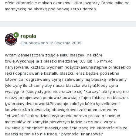
efekt kilkanaście małych okonków i kilka jazgarzy. Brania tylko na
mormyszkę na błystkę podlodową zero uderzeń.
rapala
Opublikowano
12 Stycznia 2009
Witam.Zamieszczam zdjęcie kilku blaszek ,na które
łowię.Wykonuję je z blaszki miedzianej 0,5 lub 1,5 mm.Po
narysowaniu kształtu wycinam nożyczkami,następnie pilniczek do
ręki i dopracowanie kształtu blaszki.Teraz będzie potrzebna
lutownica,rozgrzewamy cynę i zalewamy nią blaszkę (wlewamy
tyle cyny ile chcemy aby nasza blaszka ważyła).Kiedy cyna
wystygnie (kiedy stygnie nieznacznie się "kurczy" ale tym się nie
należy przejmować ponieważ powstaje fajna faktura na blaszce
),wiercimy dwa otworki.Pozostaje założyć kółko łącznikowe i
kotwiczkę.Na kotwiczkę obowiązkowo zakładam czerwony
"chwościk".Jak widzicie wykonanie bardzo proste a i nakład
materiałów znikomy.Na pierwszym lodzie szczupaki wręcz
uwielbiają "obcinać" blaszki,osobiście tracę ich kilkanaście a że
blaszki są tanie to nie tracę " płynności finansowej"