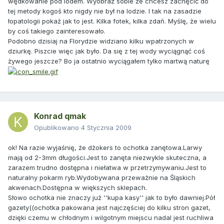
wędkowanie pod lodem. Wyobraź sobie że chcesz zachęcić do
tej metody kogoś kto nigdy nie był na lodzie. I tak na zasadzie
łopatologii pokaż jak to jest. Kilka fotek, kilka zdań. Myślę, że wielu
by coś takiego zainteresowało.
Podobno dzisiaj na Florydzie widziano kilku wpatrzonych w
dziurkę. Piszcie więc jak było. Da się z tej wody wyciągnąć coś
żywego jeszcze? Bo ja ostatnio wyciągałem tylko martwą naturę
Konrad qmak
Opublikowano
4 Stycznia 2009
ok! Na razie wyjaśnię, że dżokers to ochotka zanętowa.Larwy
mają od 2-3mm długości.Jest to zanęta niezwykle skuteczna, a
zarazem trudno dostępna i niełatwa w przetrzymywaniu.Jest to
naturalny pokarm ryb.Wydobywana przeważnie na Śląskich
akwenach.Dostępna w większych sklepach.
Słowo ochotka nie znaczy już ''kupa kasy'' jak to było dawniej.Pół
gazety((ochotka pakowana jest najczęściej do kilku stron gazet,
dzięki czemu w chłodnym i wilgotnym miejscu nadal jest ruchliwa