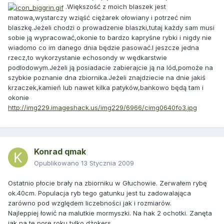
.Większość z moich blaszek jest
matowa,wystarczy wziąść ciężarek ołowiany i potrzeć nim
blaszkę.Jeżeli chodzi o prowadzenie blaszki,tutaj każdy sam musi
sobie ją wypracować,okonie to bardzo kapryśne rybki i nigdy nie
wiadomo co im danego dnia będzie pasować.I jeszcze jedna
rzecz,to wykorzystanie echosondy w wędkarstwie
podlodowym.Jeżeli ją posiadacie zabierajcie ją na lód,pomoże na
szybkie poznanie dna zbiornika.Jeżeli znajdziecie na dnie jakiś
krzaczek,kamień lub nawet kilka patyków,bankowo będą tam i
okonie
http://img229.imageshack.us/img229/6966/cimg0640fo3.jpg
Konrad qmak
Opublikowano
13 Stycznia 2009
Ostatnio płocie brały na zbiorniku w Głuchowie. Zerwałem rybę
ok.40cm. Populacja ryb tego gatunku jest tu zadowalająca
zarówno pod względem liczebności jak i rozmiarów.
Najleppiej łowić na malutkie mormyszki. Na hak 2 ochotki. Zanęta
jak na tę porę roku tylko dżokers.