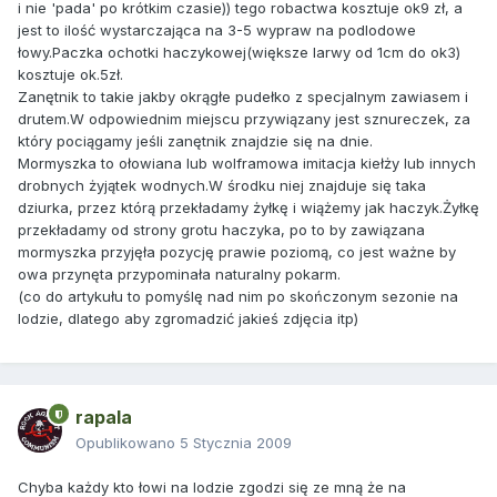
i nie 'pada' po krótkim czasie)) tego robactwa kosztuje ok9 zł, a
jest to ilość wystarczająca na 3-5 wypraw na podlodowe
łowy.Paczka ochotki haczykowej(większe larwy od 1cm do ok3)
kosztuje ok.5zł.
Zanętnik to takie jakby okrągłe pudełko z specjalnym zawiasem i
drutem.W odpowiednim miejscu przywiązany jest sznureczek, za
który pociągamy jeśli zanętnik znajdzie się na dnie.
Mormyszka to ołowiana lub wolframowa imitacja kiełży lub innych
drobnych żyjątek wodnych.W środku niej znajduje się taka
dziurka, przez którą przekładamy żyłkę i wiążemy jak haczyk.Żyłkę
przekładamy od strony grotu haczyka, po to by zawiązana
mormyszka przyjęła pozycję prawie poziomą, co jest ważne by
owa przynęta przypominała naturalny pokarm.
(co do artykułu to pomyślę nad nim po skończonym sezonie na
lodzie, dlatego aby zgromadzić jakieś zdjęcia itp)
rapala
Opublikowano
5 Stycznia 2009
Chyba każdy kto łowi na lodzie zgodzi się ze mną że na