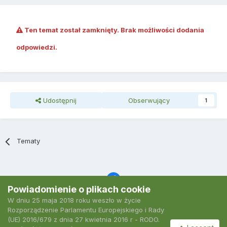
Ten temat został zamknięty. Brak możliwości dodania
odpowiedzi.
Udostępnij
Obserwujący
1
Tematy
Powiadomienie o plikach cookie
W dniu 25 maja 2018 roku weszło w życie
Język
Polityka prywatności
Kontakt
Ciasteczka
Rozporządzenie Parlamentu Europejskiego i Rady
2007-2026 Podkarpacki Serwis Wędkarski
(UE) 2016/679 z dnia 27 kwietnia 2016 r - RODO.
Powered by Invision Community