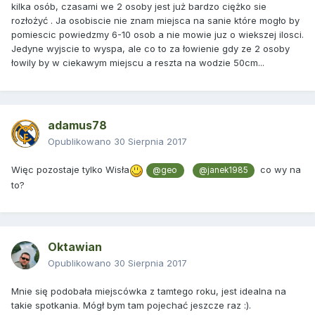
kilka osób, czasami we 2 osoby jest już bardzo ciężko sie
rozłożyć . Ja osobiscie nie znam miejsca na sanie które mogło by
pomiescic powiedzmy 6-10 osob a nie mowie juz o wiekszej ilosci.
Jedyne wyjscie to wyspa, ale co to za łowienie gdy ze 2 osoby
łowily by w ciekawym miejscu a reszta na wodzie 50cm...
adamus78
Opublikowano
30 Sierpnia 2017
Więc pozostaje tylko Wisła
co wy na
@geo
@janek1985
to?
Oktawian
Opublikowano
30 Sierpnia 2017
Mnie się podobała miejscówka z tamtego roku, jest idealna na
takie spotkania. Mógł bym tam pojechać jeszcze raz :).