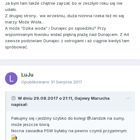
Ja bym tam także chętnie zajrzał, bo w zeszłym roku się nie
udało.
Z drugiej strony... we wrześniu, duża nizinna rzeka też mi się
marzy. Może Wisła...
A może "Dzika woda" i Dunajec po sąsiedzku? Przy
wspomnianym łowisku widać piękną plażę nad Dunajcem. Z A4
zawsze podziwiam Dunajec z ostrogami i aż ciągnie kiedyś tam
spróbować.
LuJu
Opublikowano
31 Sierpnia 2017
W dniu 29.08.2017 o 21:11,
Gajowy Marucha
napisał:
Pakujmy się i jedźmy szybko do kolegi @Jandzik na sumy,
może jeszcze biorą.
Nocna zasiadka PSW byłaby na pewno czymś przyjemnym