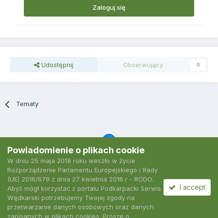
Zaloguj się
Udostępnij
Obserwujący
0
Tematy
Powiadomienie o plikach cookie
W dniu 25 maja 2018 roku weszło w życie
Język
Polityka prywatności
Kontakt
Ciasteczka
Rozporządzenie Parlamentu Europejskiego i Rady
2007-2026 Podkarpacki Serwis Wędkarski
(UE) 2016/679 z dnia 27 kwietnia 2016 r - RODO.
Powered by Invision Community
I accept
Abyś mógł korzystać z portalu Podkarpacki Serwis
Wędkarski potrzebujemy Twojej zgody na
przetwarzanie danych osobowych oraz danych
zapisanych w plikach cookies. Proszę o