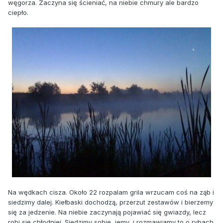
węgorza. Zaczyna się ścieniać, na niebie chmury ale bardzo
ciepło.
Na wędkach cisza. Około 22 rozpalam grila wrzucam coś na ząb i
siedzimy dalej. Kiełbaski dochodzą, przerzut zestawów i bierzemy
się za jedzenie. Na niebie zaczynają pojawiać się gwiazdy, lecz
robi się chłodniej. Siedzimy sobie, jemy, i rozmawiamy to o rybach