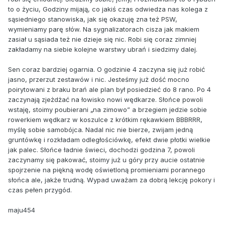
to o życiu, Godziny mijają, co jakiś czas odwiedza nas kolega z
sąsiedniego stanowiska, jak się okazuję zna też PSW,
wymieniamy parę słów. Na sygnalizatorach cisza jak makiem
zasiał u sąsiada też nie dzieje się nic. Robi się coraz zimniej
zakładamy na siebie kolejne warstwy ubrań i siedzimy dalej.
Sen coraz bardziej ogarnia. O godzinie 4 zaczyna się już robić
jasno, przerzut zestawów i nic. Jesteśmy już dość mocno
poirytowani z braku brań ale plan był posiedzieć do 8 rano. Po 4
zaczynają zjeżdżać na łowisko nowi wędkarze. Słońce powoli
wstaję, stoimy poubierani „na zimowo” a brzegiem jedzie sobie
rowerkiem wędkarz w koszulce z krótkim rękawkiem BBBRRR,
myślę sobie samobójca. Nadal nic nie bierze, zwijam jedną
gruntówkę i rozkładam odległościówkę, efekt dwie płotki wielkie
jak palec. Słońce ładnie świeci, dochodzi godzina 7, powoli
zaczynamy się pakować, stoimy już u góry przy aucie ostatnie
spojrzenie na piękną wodę oświetloną promieniami porannego
słońca ale, jakże trudną. Wypad uważam za dobrą lekcję pokory i
czas pełen przygód.
maju454