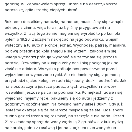
godzinę 19. Zapakowałem sprzęt, ubranie na deszcz,kalosze,
parasolkę, grila i trochę ciepłych ubrań.
Rok temu dostaliśmy nauczkę na nocce, musieliśmy się zwinąć o
północy z zimna, więc teraz już byliśmy przygotowani na
wszystko. Z racji tego że nie mogłem się wyrobić to po kumpla
byłem o 19.20. Zacząłem nakręcać na jego podwórku, wbijam
wsteczny a tu auto nie chce jechać. Wychodzę, patrzę, masakra,
połowę przedniego koła znajduje się w ziemi, zakopałem się.
Kolega wychodzi próbuje wypchać ale zarzynam się jeszcze
bardziej. Dzwonimy po kumpla żeby nas linką pociągną jak na
złość nie odbiera. Wszystko próbuje nas powstrzymać przed
wyjazdem na wymarzone rybki. Ale nie łamiemy się, z pomocą
przychodzi ojciec kolegi, w ruch idą łopaty, deski i podnośnik. Jak
na złość zaczyna jeszcze padać, z tych wszystkich nerwów
rozwaliłem jeszcze palca na podnośniku. Po mękach udaje i się
wyjechać, myjemy ręce, pakujemy się do auta i jedziemy z
godzinnym opóźnieniem. Na łowisko mamy jakieś 30km. Gdy już
jesteśmy okazuje się że najlepsze miejsca są zajęte, ludzi sporo
trudno gdzieś trzeba się rozłożyć, na szczęście nie pada . Przed
21 rozkładamy sprzęt do wody wędrują 2 gruntówki z kukurydzą
na karpia, jedna z rosówką i jedna z pękiem czerwonych na