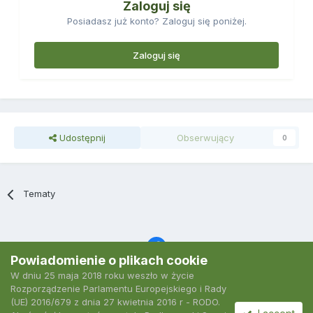
Zaloguj się
Posiadasz już konto? Zaloguj się poniżej.
Zaloguj się
Udostępnij
Obserwujący
0
Tematy
Powiadomienie o plikach cookie
W dniu 25 maja 2018 roku weszło w życie
Język
Polityka prywatności
Kontakt
Ciasteczka
Rozporządzenie Parlamentu Europejskiego i Rady
2007-2026 Podkarpacki Serwis Wędkarski
(UE) 2016/679 z dnia 27 kwietnia 2016 r - RODO.
Powered by Invision Community