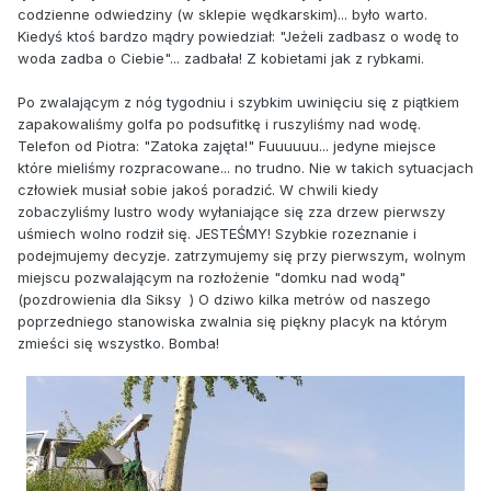
codzienne odwiedziny (w sklepie wędkarskim)... było warto.
Kiedyś ktoś bardzo mądry powiedział: "Jeżeli zadbasz o wodę to
woda zadba o Ciebie"... zadbała! Z kobietami jak z rybkami.
Po zwalającym z nóg tygodniu i szybkim uwinięciu się z piątkiem
zapakowaliśmy golfa po podsufitkę i ruszyliśmy nad wodę.
Telefon od Piotra: "Zatoka zajęta!" Fuuuuuu... jedyne miejsce
które mieliśmy rozpracowane... no trudno. Nie w takich sytuacjach
człowiek musiał sobie jakoś poradzić. W chwili kiedy
zobaczyliśmy lustro wody wyłaniające się zza drzew pierwszy
uśmiech wolno rodził się. JESTEŚMY! Szybkie rozeznanie i
podejmujemy decyzje. zatrzymujemy się przy pierwszym, wolnym
miejscu pozwalającym na rozłożenie "domku nad wodą"
(pozdrowienia dla Siksy ) O dziwo kilka metrów od naszego
poprzedniego stanowiska zwalnia się piękny placyk na którym
zmieści się wszystko. Bomba!