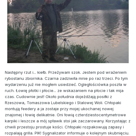
Następny rzut i... kiełb. Przeżywam szok. Jestem pod wrażeniem
rybostanu zbiornika. Czarna zadziwiła mnie po raz trzeci. Po tym
wydarzeniu już nie mogłem usiedzieć. Ogległościówka poszła w
ruch. Łowię płotki i płocie... ze wskazaniem na płocie i tak mija
czas. Cudownie jest! Około południa dojeżdżają posiłki z
Rzeszowa, Tomaszowa Lubelskiego i Stalowej Woli. Chłopaki
montują feedery a ja zostaje przy mojej ukochanej nowej
znajomej i łowię delikatnie. Oni łowią czterdziestocentymetrowe
karpiki i leszcze a mój spławik stoi jak zaczarowany. Korzystając z
chwili przestoju prostuje kości. Chłopaki rozpakowują zapasy i
rozpalają grilla. PIK! Sygnalizator informuje o kolejnym skubnięciu.