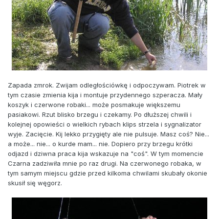
Zapada zmrok. Zwijam odległościówkę i odpoczywam. Piotrek w
tym czasie zmienia kija i montuje przydennego szperacza. Mały
koszyk i czerwone robaki... może posmakuje większemu
pasiakowi. Rzut blisko brzegu i czekamy. Po dłuższej chwili i
kolejnej opowieści o wielkich rybach klips strzela i sygnalizator
wyje. Zacięcie. Kij lekko przygięty ale nie pulsuje. Masz coś? Nie...
a może... nie... o kurde mam... nie. Dopiero przy brzegu krótki
odjazd i dziwna praca kija wskazuje na "coś". W tym momencie
Czarna zadziwiła mnie po raz drugi. Na czerwonego robaka, w
tym samym miejscu gdzie przed kilkoma chwilami skubały okonie
skusił się węgorz.