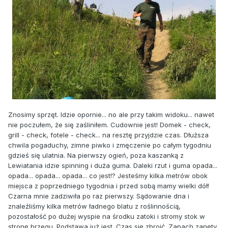
Znosimy sprzęt. Idzie opornie... no ale przy takim widoku... nawet
nie poczułem, że się zaśliniłem. Cudownie jest! Domek - check,
grill - check, fotele - check... na resztę przyjdzie czas. Dłuższa
chwila pogaduchy, zimne piwko i zmęczenie po całym tygodniu
gdzieś się ulatnia. Na pierwszy ogień, poza kaszanką z
Lewiatania idzie spinning i duża guma. Daleki rzut i guma opada...
opada... opada... opada... co jest!? Jesteśmy kilka metrów obok
miejsca z poprzedniego tygodnia i przed sobą mamy wielki dół!
Czarna mnie zadziwiła po raz pierwszy. Sądowanie dna i
znaleźliśmy kilka metrów ładnego blatu z roślinnością,
pozostałość po dużej wyspie na środku zatoki i stromy stok w
stronę brzegu. Podstawa już jest. Czas się zbroić. Zapach zanęty,