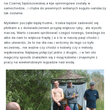
na Czarnej Sędziszowskiej a kije spinningowe zostały w
samochodzie... i chyba do jesiennych wiślanych koguto-sandaczy
tak zostanie.
Myślałem: początki będą trudne... trzeba będzie zadowolić się
płotkami a z doświadczeniem przyjdą większe ryby... ale wyszło
inaczej. Warto czasami spróbować czegoś nowego, świeżego bo
albo da nam to większa frajdę ( a o to w naszej pasji chodzi )
albo utwierdzi, że to nie dla nas i wrócimy do tego co było
wcześniej... nie ważne czy chodzi o kobiety czy o metody
wędkowania. Najlepiej połączyć jedno z drugim... i w ten oto
magiczny sposób znalazłem się z moją kobieta i znajomymi z
pracy na weekendowym wypadzie nad wodę.