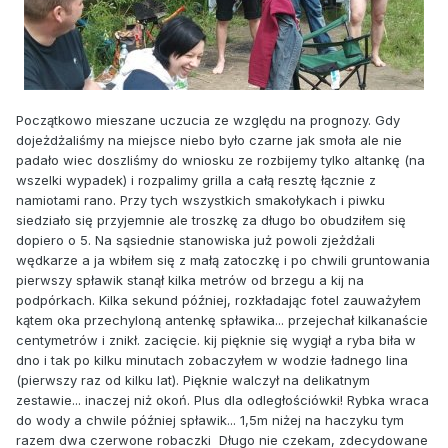
Początkowo mieszane uczucia ze względu na prognozy. Gdy
dojeżdżaliśmy na miejsce niebo było czarne jak smoła ale nie
padało wiec doszliśmy do wniosku ze rozbijemy tylko altankę (na
wszelki wypadek) i rozpalimy grilla a całą resztę łącznie z
namiotami rano. Przy tych wszystkich smakołykach i piwku
siedziało się przyjemnie ale troszkę za długo bo obudziłem się
dopiero o 5. Na sąsiednie stanowiska już powoli zjeżdżali
wędkarze a ja wbiłem się z małą zatoczkę i po chwili gruntowania
pierwszy spławik stanął kilka metrów od brzegu a kij na
podpórkach. Kilka sekund później, rozkładając fotel zauważyłem
kątem oka przechyloną antenkę spławika... przejechał kilkanaście
centymetrów i znikł. zacięcie. kij pięknie się wygiął a ryba biła w
dno i tak po kilku minutach zobaczyłem w wodzie ładnego lina
(pierwszy raz od kilku lat). Pięknie walczył na delikatnym
zestawie... inaczej niż okoń. Plus dla odległościówki! Rybka wraca
do wody a chwile później spławik... 1,5m niżej na haczyku tym
razem dwa czerwone robaczki Długo nie czekam, zdecydowane