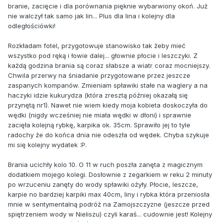
branie, zacięcie i dla porównania pięknie wybarwiony okoń. Już
nie walczył tak samo jak lin... Plus dla lina i kolejny dla
odległościówki!
Rozkładam fotel, przygotowuje stanowisko tak żeby mieć
wszystko pod ręką i łowie dalej... głownie płocie i leszczyki. Z
każdą godzina brania są coraz słabsze a wiatr coraz mocniejszy.
Chwila przerwy na śniadanie przygotowane przez jeszcze
zaspanych kompanów. Zmieniam spławiki stałe na waglery a na
haczyki idzie kukurydza (która zresztą później okazałą się
przynętą nr1). Nawet nie wiem kiedy moja kobieta doskoczyła do
wędki (nigdy wcześniej nie miała wędki w dłoni) i sprawnie
zacięła kolejną rybkę, karpika ok. 35cm. Sprawiło jej to tyle
radochy że do końca dnia nie odeszła od wędek. Chyba szykuje
mi się kolejny wydatek :P.
Brania ucichły kolo 10. O 11 w ruch poszła zanęta z magicznym
dodatkiem mojego kolegi. Dosłownie z zegarkiem w reku 2 minuty
po wrzuceniu zanęty do wody spławiki ożyły. Płocie, leszcze,
karpie no bardziej karpiki max 40cm, liny i rybka która przeniosła
mnie w sentymentalną podróż na Zamojszczyzne (jeszcze przed
spiętrzeniem wody w Nieliszu) czyli karaś... cudownie jest! Kolejny