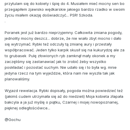
przytulam się do kobiety i śpię do 4. Musiałem mieć mocny sen bo
przegapiłem zjawisko wędkarskie jakiego bardzo rzadko w swoim
życiu miałem okazję doświadczyć... PSR! Szkoda.
.
Poranek jest już bardzo nieprzyjemny. Całkowita zmiana pogody,
jednolity mocny deszcz... dobrze, że nie wiało zbyt mocno i dało
się wytrzymać. Rybki też odczuły tą zmianę aury i przestały
współpracować. Jeden tylko karpik skusił się na kukurydzę ale za
to grubasek Pulę złowionych ryb zamknął mały okonek a my
zaczęliśmy się zastanawiać jak to zrobić żeby wszystko
poskładać i pozostać suchym. Nie udało się i to była wg. mnie
jedyna rzecz na tym wyjeździe, która nam nie wyszła tak jak
planowaliśmy.
Wyjazd rewelacja. Rybki dopisały, pogoda można powiedzieć też
(jakimś cudem utrzymała się aż do niedzieli) Moja kobieta złapała
bakcyla a ja już myślę o piątku, Czarnej i mojej nowopoznanej,
pięknej odległościówce...
@Gochu