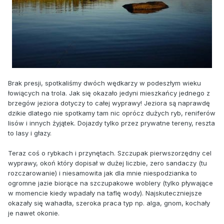
Brak presji, spotkaliśmy dwóch wędkarzy w podeszłym wieku
łowiących na trola. Jak się okazało jedyni mieszkańcy jednego z
brzegów jeziora dotyczy to całej wyprawy! Jeziora są naprawdę
dzikie dlatego nie spotkamy tam nic oprócz dużych ryb, reniferów
lisów i innych żyjątek. Dojazdy tylko przez prywatne tereny, reszta
to lasy i głazy.
Teraz coś o rybkach i przynętach. Szczupak pierwszorzędny cel
wyprawy, okoń który dopisał w dużej liczbie, zero sandaczy (tu
rozczarowanie) i niesamowita jak dla mnie niespodzianka to
ogromne jazie biorące na szczupakowe woblery (tylko pływające
w momencie kiedy wpadały na taflę wody). Najskuteczniejsze
okazały się wahadła, szeroka praca typ np. alga, gnom, kochały
je nawet okonie.