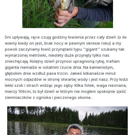
Dni upływają, ręce czują godziny łowienia przez cały dzień (o ile
wiemy kiedy on jest, brak nocy w pewnym okresie roku) a my
powoli zaczynamy łowić przynętami typu ''gigant'' szukamy tak
wymarzonej metrówki, niestety duże przynęty tylko nas
zniechęcają. Kolejny dzień przynosi upragnioną rybę, trafiam
giganta niemalże w ostatnim rzucie dnia. Na kamienistym,
głębokim dnie wzdłuż pasa trzcin. Jakieś kilkanaście minut
mocnych odjazdów w stronę otwartej wody i jest nasz. Przy łodzi
lekki szok i strach widząc jego zęby. Kilka fotek, waga nieznana,
mierzy 106cm, to był dzień w którym nie mogłem spokojnie zjeść
ziemniaczków z ogniska i pieczonego okonia..