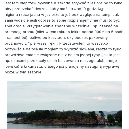
jest tam nieprzewidywalna a szkoda spływać z jeziora po to tylko
aby przeczekać deszcz, który może trwać 10 godz. Kąpiel i
higiena rzecz jasna w jeziorze to już bez względu na temp. Jak
sami widzicie jeśli dobrze to sobie rozplanujemy nie musi to być
zbyt drogie. Przygotowania znacznie wcześniej, np. czekać na
promocję promu (bilet w tym roku to lekko ponad 900zł na 5 osób
+samochód), paliwo po kosztach, czy boczek pakowany
próżniowo z ''pierwszej ręki''. Przedstawiłem to wszystko
oczywiście na tyle ile mogłem to wyrazić słowami, reszta to tylko
prawdziwe emocje związane nie z holem jednej ryby (jak to jest
np. czasami przez cały dzień biczowania naszego ulubionego
łowiska) a kilkunastu, dlatego już planujemy następną wyprawę.
Może w tym sezonie.