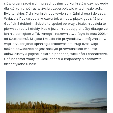
słów organizacyjnych i przechodzimy do konkretów czyli powody
dla których choć raz w życiu trzeba połowić w tych jeziorach..
Było to jakieś 7 dni konkretnego łowienia + 2dni droga i dojazdy.
Wyjazd z Podkarpacia w czwartek w nocy, piątek godz. 12 prom
Gdańsk-Sztokholm. Sobota to spokój po przyjeździe, niedziela to
pierwsze rzuty i efekty. Nazw jezior nie podaję choćby dlatego ze
ich nie pamiętam z ''dziwnego'' nazewnictwa (było to max 200km
od Sztokholmu). Miejsca i miasto nie przypadkowe, mój znajomy,
wędkarz, pasjonat spinningu pracował tam długi czas więc
można powiedzieć ze jest naszym przewodnikiem w sumie
obławialiśmy 3 piękne jeziora o podobnej wielkości i charakterze.
Coś na temat wody itp. Jeśli chodzi o krajobrazy niesamowite i
niespotykane u nas: