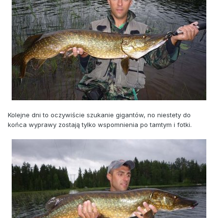
Kolejne dni to oczywiście szukanie gigantów, no niestety do
końca wyprawy zostają tylko wspomnienia po tamtym i fotki.