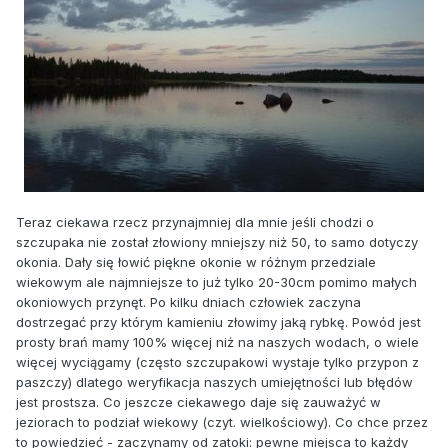
Teraz ciekawa rzecz przynajmniej dla mnie jeśli chodzi o
szczupaka nie został złowiony mniejszy niż 50, to samo dotyczy
okonia. Dały się łowić piękne okonie w różnym przedziale
wiekowym ale najmniejsze to już tylko 20-30cm pomimo małych
okoniowych przynęt. Po kilku dniach człowiek zaczyna
dostrzegać przy którym kamieniu złowimy jaką rybkę. Powód jest
prosty brań mamy 100% więcej niż na naszych wodach, o wiele
więcej wyciągamy (często szczupakowi wystaje tylko przypon z
paszczy) dlatego weryfikacja naszych umiejętności lub błędów
jest prostsza. Co jeszcze ciekawego daje się zauważyć w
jeziorach to podział wiekowy (czyt. wielkościowy). Co chce przez
to powiedzieć - zaczynamy od zatoki: pewne miejsca to każdy