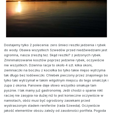
Dostajemy tylko 2 polecenia: zero śmieci resztki jedzenia i rybek
do wody. Obawa wszystkich Szwedów przed niedźwiedziami jest
ogromna, nasza zresztą tez. Skąd resztki? z jedzonych rybek.
Zminimalizowanie kosztów poprzez jedzenie rybek, oczywiście
nie wszystkich. Dzienna racja to około 4 szt. kilka okoni,
ziemniaczki na boczku z kociołka bo tylko takie mięso wytrzyma
tak długo bez lodóweczki. Chlebek pieczony przez znajomego bo
tylko taki wytrzymał w takim wilgotnym miejscu do tego smalczyk i
zupa z okonia. Panowie daje słowo wszystko smakuje tam
pysznie. I tak mamy już gastronomię. Jeśli chodzi o spanie nikt
raczej nie zasypia na dużej niż to jest konieczne oczywiście w
namiotach, obóz musi być ogrodzony zasiekami przed
wystraszonym stadem reniferów (rada Szweda). Oczywiście
jakość elementów obozu zależy od zasobności portfela. Pogoda