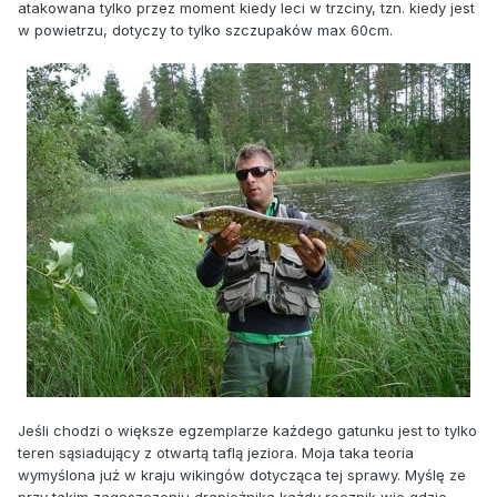
atakowana tylko przez moment kiedy leci w trzciny, tzn. kiedy jest
w powietrzu, dotyczy to tylko szczupaków max 60cm.
Jeśli chodzi o większe egzemplarze każdego gatunku jest to tylko
teren sąsiadujący z otwartą taflą jeziora. Moja taka teoria
wymyślona już w kraju wikingów dotycząca tej sprawy. Myślę ze
przy takim zagęszczeniu drapieżnika każdy rocznik wie gdzie