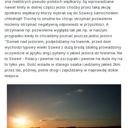
zna niektórych pseudo-polskich wędkarzy. Są wprowadzane
nawet limity w dolnej części jezior choćby przez taką akcję
spotkano wędkarzy którzy wybrali się do Szwecji samochodem
chłodnią!!! Trochę to smutne bo chcąc otrzymać pozwolenie
możemy otrzymać negatywną odpowiedz w przyszłości. A
otrzymanie np. pozwolenia wygląda tak jak np. w naszym
przypadku kiedy to chcieliśmy poznać jeszcze jedno jezioro
''Domek nad jeziorem, podjeżdżamy na trawnik, przed dom
wychodzi typowy wielki Szwed z dużą brodą (dialog prowadzony
oczywiście w języku ang.) pytamy o jakieś jeziora do łowienia. Na
to Szwed - Polacy i pewnie na szczupaki i pewnie na duże my na
to tylko yes. Gość wsiada w starego saaba i jedziemy jakieś 2km
przez las, później, polne drogi i zajeżdżamy w naprawdę dzikie
miejsce.