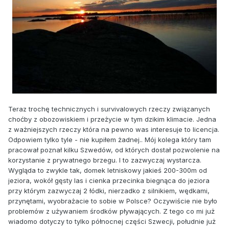
Teraz trochę technicznych i survivalowych rzeczy związanych
choćby z obozowiskiem i przeżycie w tym dzikim klimacie. Jedna
z ważniejszych rzeczy która na pewno was interesuje to licencja.
Odpowiem tylko tyle - nie kupiłem żadnej.. Mój kolega który tam
pracował poznał kilku Szwedów, od których dostał pozwolenie na
korzystanie z prywatnego brzegu. I to zazwyczaj wystarcza.
Wygląda to zwykle tak, domek letniskowy jakieś 200-300m od
jeziora, wokół gęsty las i cienka przecinka biegnąca do jeziora
przy którym zazwyczaj 2 łódki, nierzadko z silnikiem, wędkami,
przynętami, wyobrażacie to sobie w Polsce? Oczywiście nie było
problemów z używaniem środków pływających. Z tego co mi już
wiadomo dotyczy to tylko północnej części Szwecji, południe już