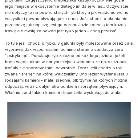
jego miejsce w ekosystemie dlatego im dalej w las... Oczywiście
nie dotyczy to na pewno starych ryb którym jak wiadomo wolno
wszystko i pewno pływają gdzie chcą. Jeśli chodzi o okonia nie
przesadzę jak napiszę jest go ogrom. Jazie kochają tam każdą
trawę ale myślę ze powód jest tylko jeden - chcą przeżyć.
To tyle jeśli chodzi o rybki, 3 gatunki były molestowane przez cała
wyprawę. Jak wspomniałem pomimo starań o sandacza zero
''pstryknięć''. Populacje ryb zależne od każdego jeziora, jeżeli
brało więcej okoni w danym miejscu wiadomo ze np. szczupaki
trafiały się sporadycznie i odwrotnie. Teraz jeśli chodzi o tak
zwaną ''arenę'' na której walczyliśmy. Dno jezior wysłane jest 3
rodzajami kamieni - małe, średnie, olbrzymie na których można
odpocząć wraz z całym ekwipunkiem i sprzętem pływającym.
Właśnie spod takich kamieni drapieżniki wyskakują do ataku