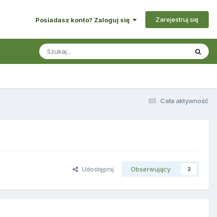
Zarejestruj się
Posiadasz konto? Zaloguj się
Cała aktywność
Udostępnij
Obserwujący
2