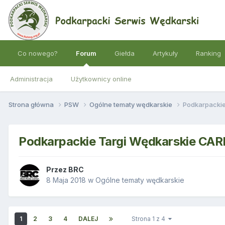
Co nowego?
Forum
Giełda
Artykuły
Ranking
Administracja
Użytkownicy online
Strona główna
PSW
Ogólne tematy wędkarskie
Podkarpackie
Podkarpackie Targi Wędkarskie CA
Przez
BRC
8 Maja 2018
w
Ogólne tematy wędkarskie
1
2
3
4
DALEJ
Strona 1 z 4