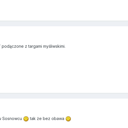
 podączone z targami myśliwskimi.
i w Sosnowcu
tak że bez obawa