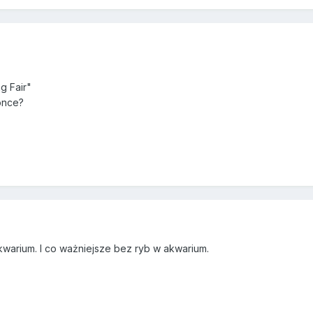
g Fair"
once?
akwarium. I co ważniejsze bez ryb w akwarium.