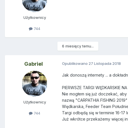
Użytkownicy
744
6 miesięcy temu...
Gabriel
Opublikowano
27 Listopada 2018
Jak donoszą internety ... a dokład
PIERWSZE TARGI WĘDKARSKIE NA 
Nie mogłem się już doczekać, aby
nazwą "CARPATHIA FISHING 2019" w
Użytkownicy
Wędkarska, Feeder Team Południe
Targi odbędą się w terminie 16-17 lu
744
Już wkrótce przekażemy więcej inf