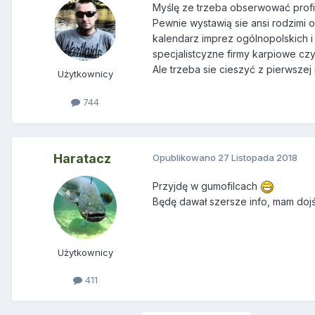
Myślę ze trzeba obserwować profil
Pewnie wystawią sie ansi rodzimi o
kalendarz imprez ogólnopolskich i 
specjalistcyzne firmy karpiowe cz
Ale trzeba sie cieszyć z pierwsze
Użytkownicy
744
Haratacz
Opublikowano
27 Listopada 2018
Przyjdę w gumofilcach
Będę dawał szersze info, mam dojś
Użytkownicy
411