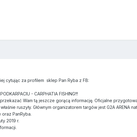
niej cytując za profilem sklep Pan Ryba z FB:
PODKARPACIU - CARPHATIA FISHING!!!
 przekazać Wam tą jeszcze gorącą informację. Oficjalne przygotow
łaśnie ruszyły. Głównym organizatorem targów jest G2A ARENA nato
 oraz PanRyba.
ty 2019 r.
ormacji.