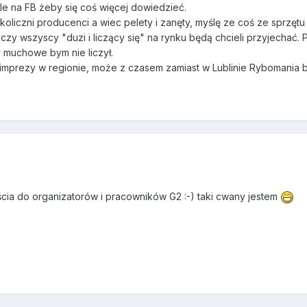
e na FB żeby się coś więcej dowiedzieć.
koliczni producenci a wiec pelety i zanęty, myślę ze coś ze sprzęt
czy wszyscy "duzi i liczący się" na rynku będą chcieli przyjechać. P
y muchowe bym nie liczył.
j imprezy w regionie, może z czasem zamiast w Lublinie Rybomania 
cia do organizatorów i pracowników G2 :-) taki cwany jestem