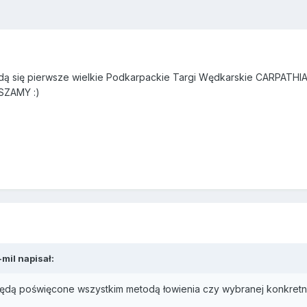
będą się pierwsze wielkie Podkarpackie Targi Wędkarskie CARPATHI
RASZAMY
:)
-mil
napisał:
będą poświęcone wszystkim metodą łowienia czy wybranej konkretn