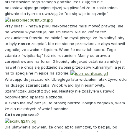
przedstawiam tego samego gadzika lecz z ujęcia nie
pozostawiającego najmniejszej wątpliwości że to zaskroniec,
głównie dla tych co uważają że "co się wije to są żmije"
Przy okazji - nazwa pliku niekoniecznie musi mówić prawdę, ale
na wszelki wypadek jej nie zmieniam. Nie do końca też
zrozumiałem Staszku co miałeś na myśli pisząc że "wolałbyś aby
to były
nasze
zdjęcia". Nic nie stoi na przeszkodzie abyś wstawił
zagadkę ze swoim zdjęciem. Wiem że masz ich sporo. Tego
zdania z "wędkarką" też nie rozumiem. Mamy co prawda
zarejestrowane na forum 3 kobiety ale jakoś ostatnio zamilkły i
nawet nie chcą się podzielić swoimi przepisów kulinarnymi a jest
na to specjalne miejsce na stronie.
Wracając do jaszczurek. Ubiegłego lata widziałem atak żyworódki
na dużego szarańczaka. Widok walki był niesamowity.
Szarańczak uszedł z życiem. Niestety nie zdążyłem ustawić
odpowiednio aparatu a szkoda.
A skoro ma być bez jaj, to proszę bardzo. Kolejna zagadka, wiem
że dla niektórych również banalna.
Co to za ptaszek?
Dla ułatwienia powiem, że chociaż to samczyk, to bez jaj, bo