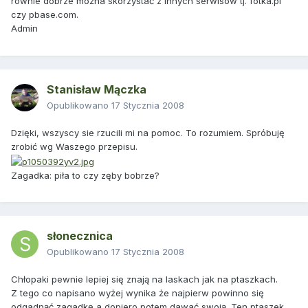
równie dobrze można skorzystać z innych serwisów tj. fotka.pl
czy pbase.com.
Admin
Stanisław Mączka
Opublikowano
17 Stycznia 2008
Dzięki, wszyscy sie rzucili mi na pomoc. To rozumiem. Spróbuję
zrobić wg Waszego przepisu.
Zagadka: piła to czy zęby bobrze?
słonecznica
Opublikowano
17 Stycznia 2008
Chłopaki pewnie lepiej się znają na laskach jak na ptaszkach.
Z tego co napisano wyżej wynika że najpierw powinno się
odgadnąć zagadkę a dopiero potem dawać swoją. Ten ptaszek