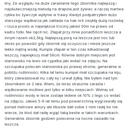
liny. Ze względu na duże zarastanie tego zbiornika najlepszą i
najskuteczniejszą metodą na drapola jest żywiec a raczej martwa
rybka bo żywczyk wpłynie w trawy. Kiedyś podpatrzyłem dużo
starszego wędkarza jak zakłada na hak nr4 zwykłą dużą rosówkę
i rzuca prosto w największe trzciny jakieś 50m na prawo od
kadru fotki. Nie nęcił nic. Złapał przy mnie ponad50cm leszcza a
innym razem ok2,5kg. Najlepszą porą na leszcza jest noc lub
okres po powodzi gdy zbiornik się oczyszcza i niesie jeszcze
lekko mętną wodę. Kumple złapali w ten czas kilkadziesiąt
leszczy, największy miał 56cm. Równie dobrym miejscem jest
stanowisko na lewo od cypelka jaki widać na zdjęciu. Na
szczupaka polecam stanowiska po prawej stronie, generalnie w
pobliżu roślinności. Kilka lat temu kumpel miał szczupaka na kiju,
który zdewastował mu cały kij i urwał żyłkę. Nie byłem nad tym
zbiornikiem ze 2 lata. Wiem, że teraz strasznie zarasta i
wędkowanie możliwe jest tylko w kilku miejscach. Wolnej od
roślinności wody w lecie zostaje ledwie ok 10% z tego co widać
na zdjęciu. Jakieś 5-6 lat temu pod powierzchnią wygrzewały się
ponad metrowe amury ale kłusole dali sobie z nimi radę bo nie
wierze, że ktoś dał radę wyjąć taką bestie w takich warunkach.
Generalnie zbiornik godzien polecenia na nocne zasiadki na
leszcza.