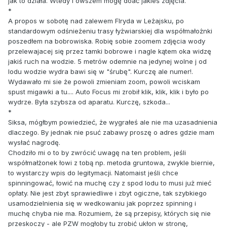
jak to działa. Wtedy i owszem mogę doać jakieś zdjęcia.
*
A propos w sobotę nad zalewem Flryda w Leżajsku, po
standardowym odśnieżeniu trasy łyżwiarskiej dla współmałożnki
poszedłem na bobrowiska. Robię sobie zoomem zdjęcia wody
przelewajacej się przez tamki bobrowe i nagle kątem oka widzę
jakiś ruch na wodzie. 5 metrów odemnie na jedynej wolne j od
lodu wodzie wydra bawi się w "śrubę". Kurczę ale numer!.
Wydawało mi sie że powoli zmieniam zoom, powoli wciskam
spust migawki a tu.... Auto Focus mi zrobił klik, klik, klik i było po
wydrze. Była szybsza od aparatu. Kurczę, szkoda...
*
Siksa, mógłbym powiedzieć, że wygrałeś ale nie ma uzasadnienia
dlaczego. By jednak nie psuć zabawy proszę o adres gdzie mam
wysłać nagrodę.
Chodziło mi o to by zwrócić uwagę na ten problem, jeśli
współmałżonek łowi z tobą np. metoda gruntowa, zwykle biernie,
to wystarczy wpis do legitymacji. Natomaist jeśli chce
spinningować, łowić na muchę czy z spod lodu to musi już mieć
opłaty. Nie jest zbyt sprawiedliwe i zbyt ogiczne, tak szybkiego
usamodzielnienia się w wedkowaniu jak poprzez spinning i
muchę chyba nie ma. Rozumiem, że są przepisy, których się nie
przeskoczy - ale PZW mogłoby tu zrobić ukłon w stronę,