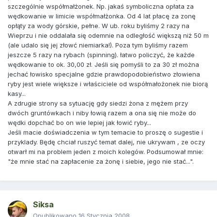
szczególnie współmałżonek. Np. jakaś symboliczna opłata za
wędkowanie w limicie współmałżonka. Od 4 lat płacę za zonę
opłąty za wody górskie, pełne. W ub. roku byliśmy 2 razy na
Wieprzu i nie oddalała się odemnie na odległość większą niż 50 m
(ale udalo się jej złowć niemiarka!). Poza tym byliśmy razem
jeszcze 5 razy na rybach (spinning). łatwo policzyć, że każde
wędkowanie to ok. 30,00 zł. Jeśli się pomyśli to za 30 zł można
jechać łowisko specjalne gdzie prawdopodobieństwo złowiena
ryby jest wiele większe i właściciele od współmałożonek nie biorą
kasy...
A zdrugie strony sa sytuację gdy siedzi żona z mężem przy
dwóch gruntówkach i niby łowią razem a ona się nie może do
wędki dopchać bo on wie lepiej jak łowić ryby...
Jeśli macie doświadczenia w tym temacie to proszę o sugestie i
przyklady. Będę chciał ruszyć temat dalej, nie ukrywam , ze oczy
otwarł mi na problem jeden z moich kolegów. Podsumował mnie:
"że mnie stać na zapłacenie za żonę i siebie, jego nie stać...".
Siksa
Opublikowano
16 Stycznia 2008