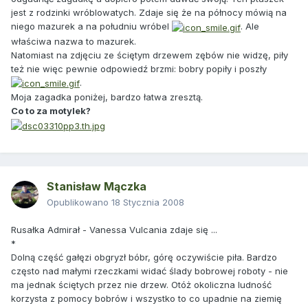
jest z rodzinki wróblowatych. Zdaje się że na północy mówią na
niego mazurek a na południu wróbel
. Ale
właściwa nazwa to mazurek.
Natomiast na zdjęciu ze ściętym drzewem zębów nie widzę, piły
też nie więc pewnie odpowiedź brzmi: bobry popiły i poszły
.
Moja zagadka poniżej, bardzo łatwa zresztą.
Co to za motylek?
Stanisław Mączka
Opublikowano
18 Stycznia 2008
Rusałka Admirał - Vanessa Vulcania zdaje się ...
*
Dolną część gałęzi obgryzł bóbr, górę oczywiście piła. Bardzo
często nad małymi rzeczkami widać ślady bobrowej roboty - nie
ma jednak ściętych przez nie drzew. Otóż okoliczna ludność
korzysta z pomocy bobrów i wszystko to co upadnie na ziemię