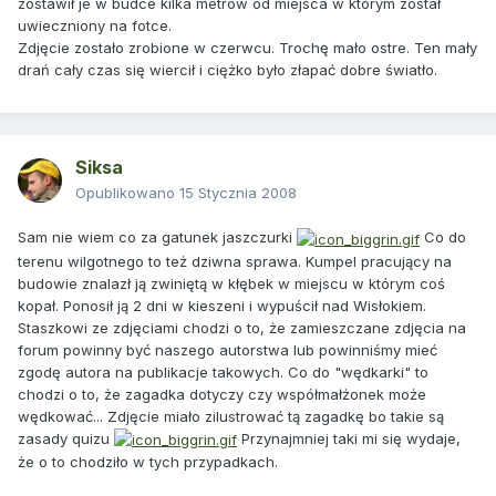
zostawił je w budce kilka metrów od miejsca w którym został
uwieczniony na fotce.
Zdjęcie zostało zrobione w czerwcu. Trochę mało ostre. Ten mały
drań cały czas się wiercił i ciężko było złapać dobre światło.
Siksa
Opublikowano
15 Stycznia 2008
Sam nie wiem co za gatunek jaszczurki
Co do
terenu wilgotnego to też dziwna sprawa. Kumpel pracujący na
budowie znalazł ją zwiniętą w kłębek w miejscu w którym coś
kopał. Ponosił ją 2 dni w kieszeni i wypuścił nad Wisłokiem.
Staszkowi ze zdjęciami chodzi o to, że zamieszczane zdjęcia na
forum powinny być naszego autorstwa lub powinniśmy mieć
zgodę autora na publikacje takowych. Co do "wędkarki" to
chodzi o to, że zagadka dotyczy czy współmałżonek może
wędkować... Zdjęcie miało zilustrować tą zagadkę bo takie są
zasady quizu
Przynajmniej taki mi się wydaje,
że o to chodziło w tych przypadkach.