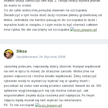
miałem okazji zamoczyć tam kija. Z Twojej relacji wynika jednak
że warto to zrobić.
Co do rybki widocznej powyżej stawiam na szczupaka.
Świadczyć o tym może dość duży rozstaw płetwy grzbietowej od
łebka. Jednakże nie bardzo pasują mi do szczupaka te duże i
wyraźne łuski w związku z czym może to być również całkiem
inna rybka. No ale zacznijmy od szczupaka
Siksa
Opublikowano
24 Stycznia 2008
Jasionkę polecam, naprawdę dobry zbiornik. Kumpel wędkował
na nim w lipcu to mówił, że strasznie zarosło. Widocznie na
jesieni odpuszcza i można śmiało wędkować. Żeby zobaczyć
rybostan wody to wystarczy wybrać się w upalny dzień i
poczekać aż nisko nad wodą przeleci samolot. Nawet do ok. 100
spławów wygrzewających się ryb można zobaczyć. Jak
wspominałem zwykła duża rosówka jest najlepsza. Po twym
zdjęciu będę musiał się tam wybrać na rekonesans.
PS. To nie szczupak