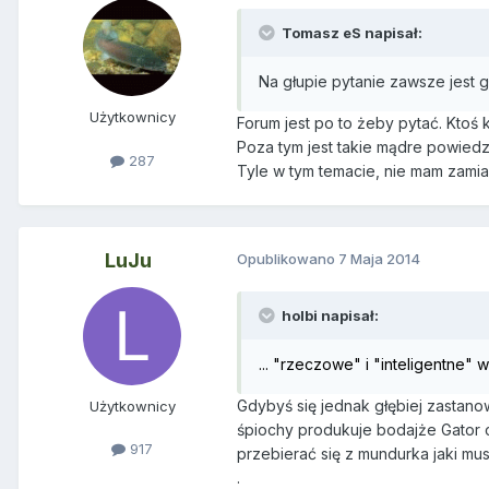
Tomasz eS napisał:
Na głupie pytanie zawsze jest
Użytkownicy
Forum jest po to żeby pytać. Ktoś k
Poza tym jest takie mądre powiedze
287
Tyle w tym temacie, nie mam zamia
LuJu
Opublikowano
7 Maja 2014
holbi napisał:
... "rzeczowe" i "inteligentne" 
Gdybyś się jednak głębiej zastanow
Użytkownicy
śpiochy produkuje bodajże Gator cz
917
przebierać się z mundurka jaki mus
.