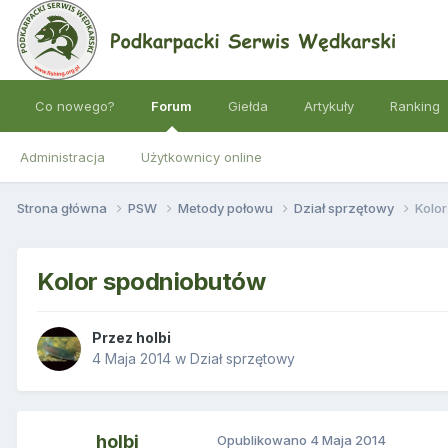
Co nowego?
Forum
Giełda
Artykuły
Ranking
Administracja
Użytkownicy online
Strona główna
PSW
Metody połowu
Dział sprzętowy
Kolo
Kolor spodniobutów
Przez
holbi
4 Maja 2014
w
Dział sprzętowy
holbi
Opublikowano
4 Maja 2014