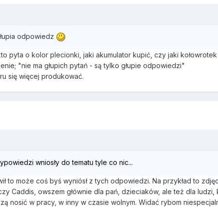
 głupia odpowiedz
to pyta o kolor plecionki, jaki akumulator kupić, czy jaki kołowrotek
nie; "nie ma głupich pytań - są tylko głupie odpowiedzi"
ru się więcej produkować.
wypowiedzi wniosły do tematu tyle co nic...
ił to może coś byś wyniósł z tych odpowiedzi. Na przykład to zdjęc
y Caddis, owszem głównie dla pań, dzieciaków, ale też dla ludzi, k
zą nosić w pracy, w inny w czasie wolnym. Widać rybom niespecjalni