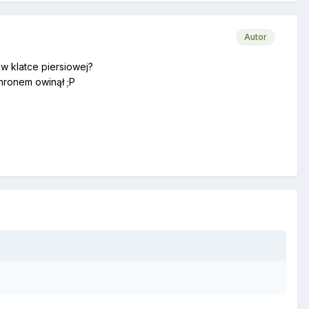
Autor
w klatce piersiowej?
hronem owinął ;P