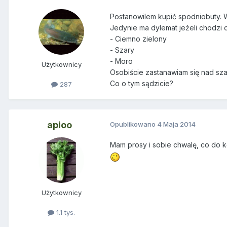
Postanowilem kupić spodniobuty. W
Jedynie ma dylemat jeżeli chodzi o
- Ciemno zielony
- Szary
- Moro
Użytkownicy
Osobiście zastanawiam się nad sza
Co o tym sądzicie?
287
apioo
Opublikowano
4 Maja 2014
Mam prosy i sobie chwalę, co do k
Użytkownicy
1.1 tys.