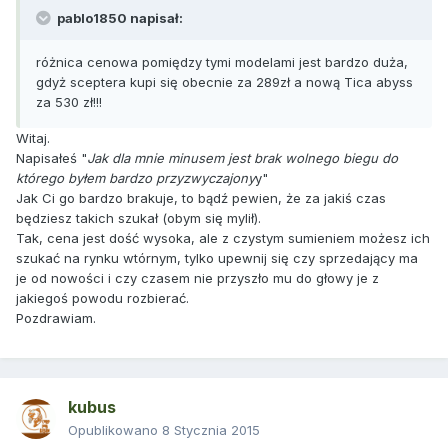
pablo1850 napisał:
różnica cenowa pomiędzy tymi modelami jest bardzo duża,
gdyż sceptera kupi się obecnie za 289zł a nową Tica abyss
za 530 zł!!!
Witaj.
Napisałeś "
Jak dla mnie minusem jest brak wolnego biegu do
którego byłem bardzo przyzwyczajony
y"
Jak Ci go bardzo brakuje, to bądź pewien, że za jakiś czas
będziesz takich szukał (obym się mylił).
Tak, cena jest dość wysoka, ale z czystym sumieniem możesz ich
szukać na rynku wtórnym, tylko upewnij się czy sprzedający ma
je od nowości i czy czasem nie przyszło mu do głowy je z
jakiegoś powodu rozbierać.
Pozdrawiam.
kubus
Opublikowano
8 Stycznia 2015