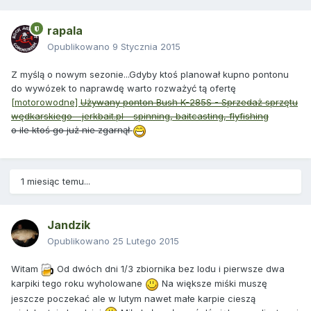
rapala
Opublikowano
9 Stycznia 2015
Z myślą o nowym sezonie...Gdyby ktoś planował kupno pontonu
do wywózek to naprawdę warto rozważyć tą ofertę
[motorowodne]
Używany ponton Bush K-285S - Sprzedaż sprzętu
wędkarskiego - jerkbait.pl - spinning, baitcasting, flyfishing
o ile ktoś go już nie zgarnął
1 miesiąc temu...
Jandzik
Opublikowano
25 Lutego 2015
Witam
Od dwóch dni 1/3 zbiornika bez lodu i pierwsze dwa
karpiki tego roku wyholowane
Na większe miśki muszę
jeszcze poczekać ale w lutym nawet małe karpie cieszą