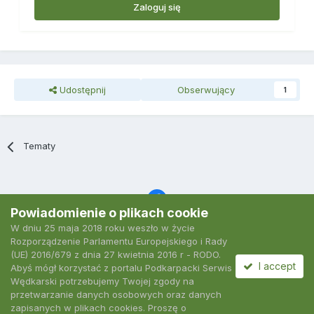
Zaloguj się
Udostępnij
Obserwujący
1
Tematy
Powiadomienie o plikach cookie
W dniu 25 maja 2018 roku weszło w życie
Język
Polityka prywatności
Kontakt
Ciasteczka
Rozporządzenie Parlamentu Europejskiego i Rady
2007-2026 Podkarpacki Serwis Wędkarski
(UE) 2016/679 z dnia 27 kwietnia 2016 r - RODO.
Powered by Invision Community
I accept
Abyś mógł korzystać z portalu Podkarpacki Serwis
Wędkarski potrzebujemy Twojej zgody na
przetwarzanie danych osobowych oraz danych
zapisanych w plikach cookies. Proszę o