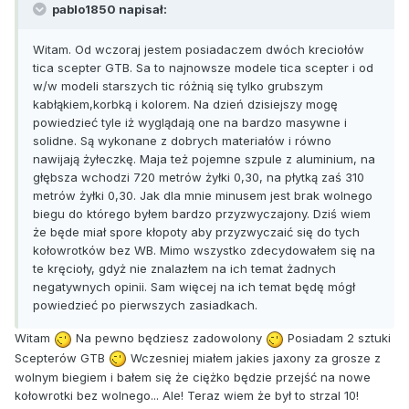
pablo1850 napisał:
Witam. Od wczoraj jestem posiadaczem dwóch kreciołów
tica scepter GTB. Sa to najnowsze modele tica scepter i od
w/w modeli starszych tic różnią się tylko grubszym
kabłąkiem,korbką i kolorem. Na dzień dzisiejszy mogę
powiedzieć tyle iż wyglądają one na bardzo masywne i
solidne. Są wykonane z dobrych materiałów i równo
nawijają żyłeczkę. Maja też pojemne szpule z aluminium, na
głębsza wchodzi 720 metrów żyłki 0,30, na płytką zaś 310
metrów żyłki 0,30. Jak dla mnie minusem jest brak wolnego
biegu do którego byłem bardzo przyzwyczajony. Dziś wiem
że będe miał spore kłopoty aby przyzwyczaić się do tych
kołowrotków bez WB. Mimo wszystko zdecydowałem się na
te kręcioły, gdyż nie znalazłem na ich temat żadnych
negatywnych opinii. Sam więcej na ich temat będę mógł
powiedzieć po pierwszych zasiadkach.
Witam
Na pewno będziesz zadowolony
Posiadam 2 sztuki
Scepterów GTB
Wczesniej miałem jakies jaxony za grosze z
wolnym biegiem i bałem się że ciężko będzie przejść na nowe
kołowrotki bez wolnego... Ale! Teraz wiem że był to strzal 10!