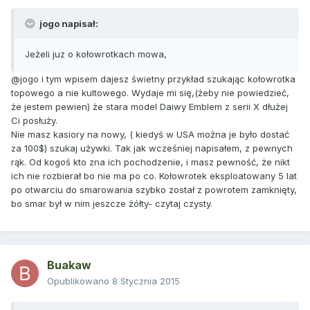
jogo napisał:
Jeżeli juz o kołowrotkach mowa,
@jogo i tym wpisem dajesz świetny przykład szukając kołowrotka
topowego a nie kultowego. Wydaje mi się,(żeby nie powiedzieć,
że jestem pewien) że stara model Daiwy Emblem z serii X dłużej
Ci posłuży.
Nie masz kasiory na nowy, ( kiedyś w USA można je było dostać
za 100$) szukaj używki. Tak jak wcześniej napisałem, z pewnych
rąk. Od kogoś kto zna ich pochodzenie, i masz pewność, że nikt
ich nie rozbierał bo nie ma po co. Kołowrotek eksploatowany 5 lat
po otwarciu do smarowania szybko został z powrotem zamknięty,
bo smar był w nim jeszcze żółty- czytaj czysty.
Buakaw
Opublikowano
8 Stycznia 2015