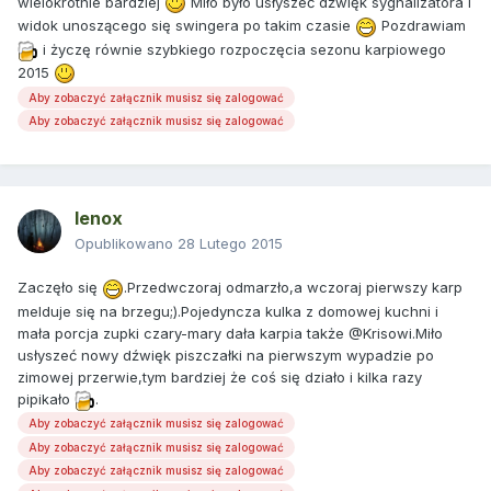
wielokrotnie bardziej
Miło było usłyszeć dźwięk sygnalizatora i
widok unoszącego się swingera po takim czasie
Pozdrawiam
i życzę równie szybkiego rozpoczęcia sezonu karpiowego
2015
Aby zobaczyć załącznik musisz się zalogować
Aby zobaczyć załącznik musisz się zalogować
lenox
Opublikowano
28 Lutego 2015
Zaczęło się
.Przedwczoraj odmarzło,a wczoraj pierwszy karp
melduje się na brzegu;).Pojedyncza kulka z domowej kuchni i
mała porcja zupki czary-mary dała karpia także @Krisowi.Miło
usłyszeć nowy dźwięk piszczałki na pierwszym wypadzie po
zimowej przerwie,tym bardziej że coś się działo i kilka razy
pipikało
.
Aby zobaczyć załącznik musisz się zalogować
Aby zobaczyć załącznik musisz się zalogować
Aby zobaczyć załącznik musisz się zalogować