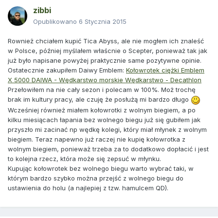
zibbi
Opublikowano
6 Stycznia 2015
Rownież chciałem kupić Tica Abyss, ale nie mogłem ich znaleść
w Polsce, później myślałem właścnie o Scepter, ponieważ tak jak
już było napisane powyżej praktycznie same pozytywne opinie.
Ostatecznie zakupiłem Daiwy Emblem:
Kołowrotek ciężki Emblem
X 5000 DAIWA - Wędkarstwo morskie Wędkarstwo - Decathlon
Przełowiłem na nie cały sezon i polecam w 100%. Moż trochę
brak im kultury pracy, ale czuję że posłużą mi bardzo długo
Wcześniej również miałem kołowrotki z wolnym biegiem, a po
kilku miesiącach łapania bez wolnego biegu już się gubiłem jak
przyszło mi zacinać np wędkę kolegi, który miał młynek z wolnym
biegiem. Teraz napewno już raczej nie kupię kołowrotka z
wolnym biegiem, ponieważ trzeba za to dodatkowo dopłacić i jest
to kolejna rzecz, która może się zepsuć w młynku.
Kupując kołowrotek bez wolnego biegu warto wybrać taki, w
którym bardzo szybko można przejść z wolnego biegu do
ustawienia do holu (a najlepiej z tzw. hamulcem QD).