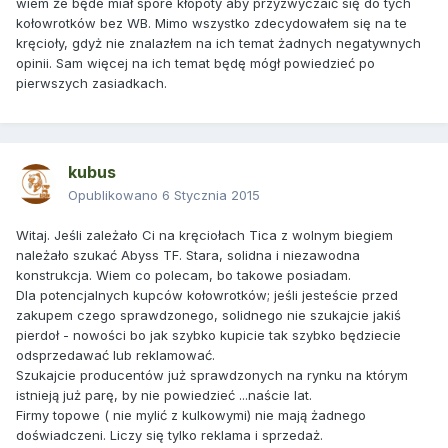
wiem że będe miał spore kłopoty aby przyzwyczaić się do tych
kołowrotków bez WB. Mimo wszystko zdecydowałem się na te
kręcioły, gdyż nie znalazłem na ich temat żadnych negatywnych
opinii. Sam więcej na ich temat będę mógł powiedzieć po
pierwszych zasiadkach.
kubus
Opublikowano
6 Stycznia 2015
Witaj. Jeśli zależało Ci na kręciołach Tica z wolnym biegiem
należało szukać Abyss TF. Stara, solidna i niezawodna
konstrukcja. Wiem co polecam, bo takowe posiadam.
Dla potencjalnych kupców kołowrotków; jeśli jesteście przed
zakupem czego sprawdzonego, solidnego nie szukajcie jakiś
pierdoł - nowości bo jak szybko kupicie tak szybko będziecie
odsprzedawać lub reklamować.
Szukajcie producentów już sprawdzonych na rynku na którym
istnieją już parę, by nie powiedzieć ...naście lat.
Firmy topowe ( nie mylić z kulkowymi) nie mają żadnego
doświadczeni. Liczy się tylko reklama i sprzedaż.