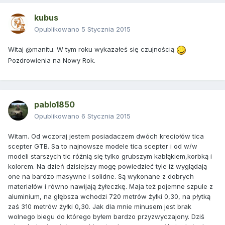
kubus
Opublikowano
5 Stycznia 2015
Witaj @manitu. W tym roku wykazałeś się czujnością
Pozdrowienia na Nowy Rok.
pablo1850
Opublikowano
6 Stycznia 2015
Witam. Od wczoraj jestem posiadaczem dwóch kreciołów tica
scepter GTB. Sa to najnowsze modele tica scepter i od w/w
modeli starszych tic różnią się tylko grubszym kabłąkiem,korbką i
kolorem. Na dzień dzisiejszy mogę powiedzieć tyle iż wyglądają
one na bardzo masywne i solidne. Są wykonane z dobrych
materiałów i równo nawijają żyłeczkę. Maja też pojemne szpule z
aluminium, na głębsza wchodzi 720 metrów żyłki 0,30, na płytką
zaś 310 metrów żyłki 0,30. Jak dla mnie minusem jest brak
wolnego biegu do którego byłem bardzo przyzwyczajony. Dziś