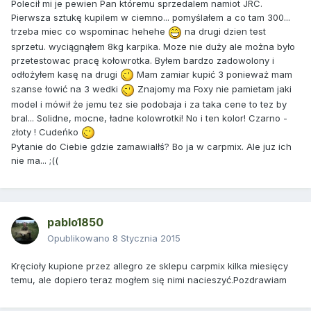
Polecił mi je pewien Pan któremu sprzedalem namiot JRC.
Pierwsza sztukę kupilem w ciemno... pomyślałem a co tam 300...
trzeba miec co wspominac hehehe
na drugi dzien test
sprzetu. wyciągnąłem 8kg karpika. Moze nie duży ale można było
przetestowac pracę kołowrotka. Byłem bardzo zadowolony i
odłożyłem kasę na drugi
Mam zamiar kupić 3 ponieważ mam
szanse łowić na 3 wedki
Znajomy ma Foxy nie pamietam jaki
model i mówił że jemu tez sie podobaja i za taka cene to tez by
bral... Solidne, mocne, ładne kolowrotki! No i ten kolor! Czarno -
złoty ! Cudeńko
Pytanie do Ciebie gdzie zamawialłś? Bo ja w carpmix. Ale juz ich
nie ma... ;((
pablo1850
Opublikowano
8 Stycznia 2015
Kręcioły kupione przez allegro ze sklepu carpmix kilka miesięcy
temu, ale dopiero teraz mogłem się nimi nacieszyć.Pozdrawiam