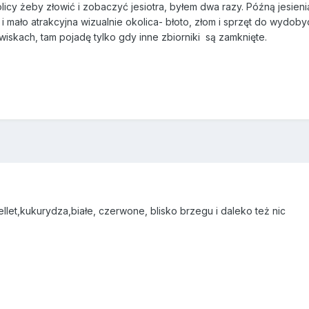
icy żeby złowić i zobaczyć jesiotra, byłem dwa razy. Późną jesienią
i mało atrakcyjna wizualnie okolica- błoto, złom i sprzęt do wydobyc
iskach, tam pojadę tylko gdy inne zbiorniki są zamknięte.
pellet,kukurydza,białe, czerwone, blisko brzegu i daleko też nic