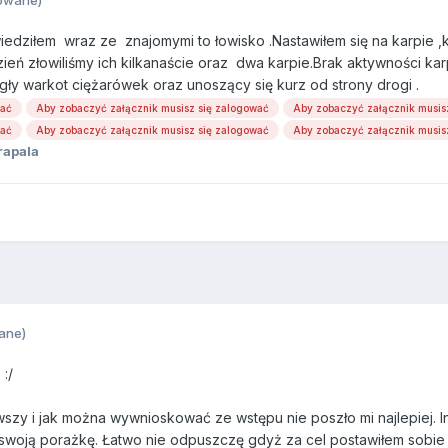
dziłem wraz ze znajomymi to łowisko .Nastawiłem się na karpie ,któ
dzień złowiliśmy ich kilkanaście oraz dwa karpie.Brak aktywności k
gły warkot ciężarówek oraz unoszący się kurz od strony drogi .
wać
Aby zobaczyć załącznik musisz się zalogować
Aby zobaczyć załącznik musis
wać
Aby zobaczyć załącznik musisz się zalogować
Aby zobaczyć załącznik musis
rapala
ane)
:/
rwszy i jak można wywnioskować ze wstępu nie poszło mi najlepiej.
woją porażkę. Łatwo nie odpuszczę gdyż za cel postawiłem sobie p