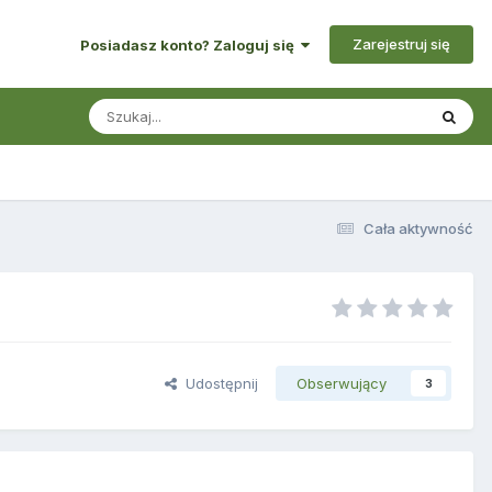
Zarejestruj się
Posiadasz konto? Zaloguj się
Cała aktywność
Udostępnij
Obserwujący
3