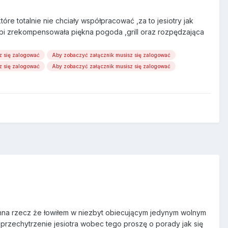
re totalnie nie chciały współpracować ,za to jesiotry jak
arpi zrekompensowała piękna pogoda ,grill oraz rozpędzająca
z się zalogować
Aby zobaczyć załącznik musisz się zalogować
z się zalogować
Aby zobaczyć załącznik musisz się zalogować
 Inna rzecz że łowiłem w niezbyt obiecującym jedynym wolnym
rzechytrzenie jesiotra wobec tego proszę o porady jak się