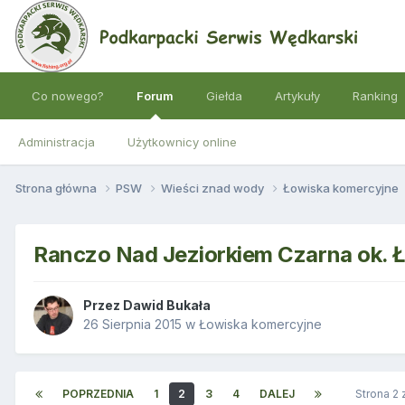
Co nowego?
Forum
Giełda
Artykuły
Ranking
Administracja
Użytkownicy online
Strona główna
PSW
Wieści znad wody
Łowiska komercyjne
Ranczo Nad Jeziorkiem Czarna ok. 
Przez
Dawid Bukała
26 Sierpnia 2015
w
Łowiska komercyjne
POPRZEDNIA
1
2
3
4
DALEJ
Strona 2