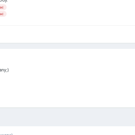
wać
wać
any;)
owane)