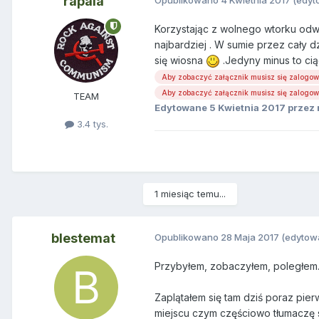
rapala
Korzystając z wolnego wtorku odwie
najbardziej . W sumie przez cały 
się wiosna
.Jedyny minus to cią
Aby zobaczyć załącznik musisz się zalogo
Aby zobaczyć załącznik musisz się zalogo
TEAM
Edytowane
5 Kwietnia 2017
przez 
3.4 tys.
1 miesiąc temu...
blestemat
Opublikowano
28 Maja 2017
(edytow
Przybyłem, zobaczyłem, poległem. 
Zaplątałem się tam dziś poraz pie
miejscu czym częściowo tłumaczę s