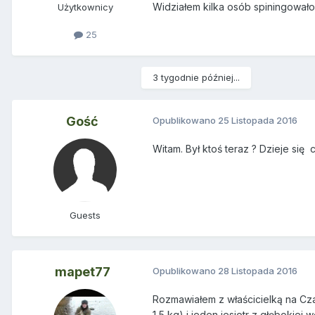
Widziałem kilka osób spiningowało 
Użytkownicy
25
3 tygodnie później...
Gość
Opublikowano
25 Listopada 2016
Witam. Był ktoś teraz ? Dzieje się 
Guests
mapet77
Opublikowano
28 Listopada 2016
Rozmawiałem z właścicielką na Czar
1,5 kg) i jeden jesiotr z głębokiej 