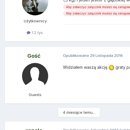
Aby zobaczyć załącznik musisz się zalogo
Aby zobaczyć załącznik musisz się zalogo
Użytkownicy
1.2 tys.
Gość
Opublikowano
29 Listopada 2016
Widziałem waszą akcję
graty p
Guests
4 miesiące temu...
Opublikowano
4 Kwietnia 2017
(edyt