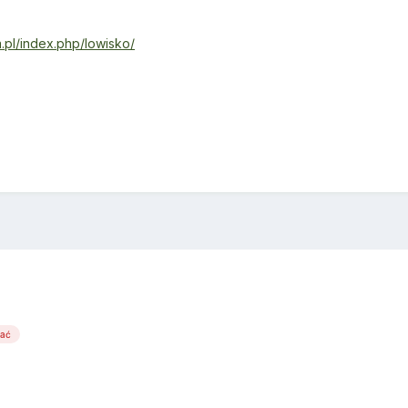
.pl/index.php/lowisko/
wać