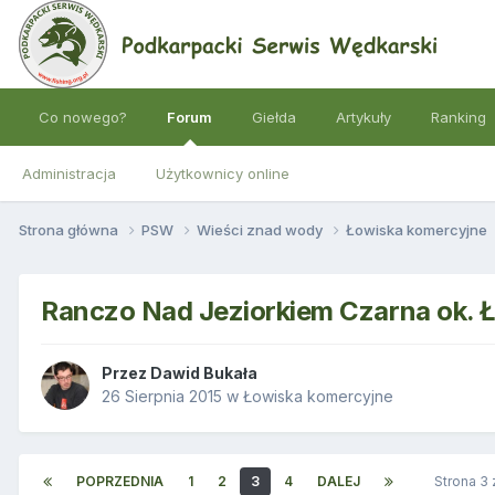
Co nowego?
Forum
Giełda
Artykuły
Ranking
Administracja
Użytkownicy online
Strona główna
PSW
Wieści znad wody
Łowiska komercyjne
Ranczo Nad Jeziorkiem Czarna ok. 
Przez
Dawid Bukała
26 Sierpnia 2015
w
Łowiska komercyjne
POPRZEDNIA
1
2
3
4
DALEJ
Strona 3