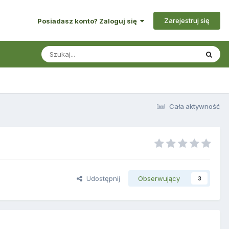
Zarejestruj się
Posiadasz konto? Zaloguj się
Cała aktywność
Udostępnij
Obserwujący
3