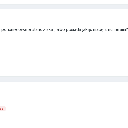
 są ponumerowane stanowiska , albo posiada jakąś mapę z numerami?
wać