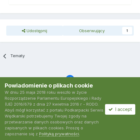
Udostępnij
Obserwujący
1
Tematy
Powiadomienie o plikach cookie
W dniu 25 maja 2018 roku weszło w życie
Język
Polityka prywatności
Kontakt
Ciasteczka
Rozporządzenie Parlamentu Europejskiego i Rady
2007-2026 Podkarpacki Serwis Wędkarski
(UE) 2016/679 z dnia 27 kwietnia 2016 r - RODO.
Powered by Invision Community
I accept
Abyś mógł korzystać z portalu Podkarpacki Serwis
Wędkarski potrzebujemy Twojej zgody na
przetwarzanie danych osobowych oraz danych
zapisanych w plikach cookies. Proszę o
zapoznanie się z
Polityką prywatności
.