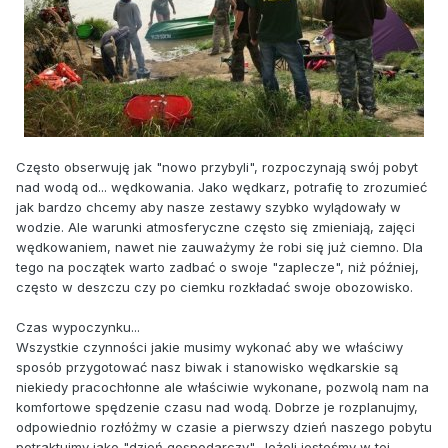
Często obserwuję jak "nowo przybyli", rozpoczynają swój pobyt
nad wodą od... wędkowania. Jako wędkarz, potrafię to zrozumieć
jak bardzo chcemy aby nasze zestawy szybko wylądowały w
wodzie. Ale warunki atmosferyczne często się zmieniają, zajęci
wędkowaniem, nawet nie zauważymy że robi się już ciemno. Dla
tego na początek warto zadbać o swoje "zaplecze", niż później,
często w deszczu czy po ciemku rozkładać swoje obozowisko.
Czas wypoczynku...
Wszystkie czynności jakie musimy wykonać aby we właściwy
sposób przygotować nasz biwak i stanowisko wędkarskie są
niekiedy pracochłonne ale właściwie wykonane, pozwolą nam na
komfortowe spędzenie czasu nad wodą. Dobrze je rozplanujmy,
odpowiednio rozłóżmy w czasie a pierwszy dzień naszego pobytu
potraktujmy jako "dzień gospodarczy". Jeżeli jesteśmy w tej