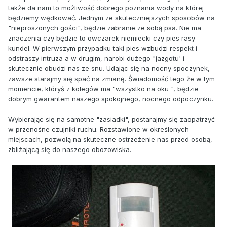
także da nam to możliwość dobrego poznania wody na której
będziemy wędkować. Jednym ze skuteczniejszych sposobów na
"nieproszonych gości", będzie zabranie ze sobą psa. Nie ma
znaczenia czy będzie to owczarek niemiecki czy pies rasy
kundel. W pierwszym przypadku taki pies wzbudzi respekt i
odstraszy intruza a w drugim, narobi dużego "jazgotu' i
skutecznie obudzi nas ze snu. Udając się na nocny spoczynek,
zawsze starajmy się spać na zmianę. Świadomość tego że w tym
momencie, któryś z kolegów ma "wszystko na oku ", będzie
dobrym gwarantem naszego spokojnego, nocnego odpoczynku.
Wybierając się na samotne "zasiadki", postarajmy się zaopatrzyć
w przenośne czujniki ruchu. Rozstawione w określonych
miejscach, pozwolą na skuteczne ostrzeżenie nas przed osobą,
zbliżającą się do naszego obozowiska.