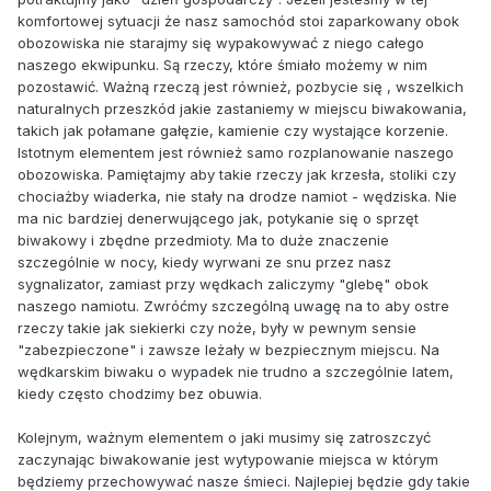
komfortowej sytuacji że nasz samochód stoi zaparkowany obok
obozowiska nie starajmy się wypakowywać z niego całego
naszego ekwipunku. Są rzeczy, które śmiało możemy w nim
pozostawić. Ważną rzeczą jest również, pozbycie się , wszelkich
naturalnych przeszkód jakie zastaniemy w miejscu biwakowania,
takich jak połamane gałęzie, kamienie czy wystające korzenie.
Istotnym elementem jest również samo rozplanowanie naszego
obozowiska. Pamiętajmy aby takie rzeczy jak krzesła, stoliki czy
chociażby wiaderka, nie stały na drodze namiot - wędziska. Nie
ma nic bardziej denerwującego jak, potykanie się o sprzęt
biwakowy i zbędne przedmioty. Ma to duże znaczenie
szczególnie w nocy, kiedy wyrwani ze snu przez nasz
sygnalizator, zamiast przy wędkach zaliczymy "glebę" obok
naszego namiotu. Zwróćmy szczególną uwagę na to aby ostre
rzeczy takie jak siekierki czy noże, były w pewnym sensie
"zabezpieczone" i zawsze leżały w bezpiecznym miejscu. Na
wędkarskim biwaku o wypadek nie trudno a szczególnie latem,
kiedy często chodzimy bez obuwia.
Kolejnym, ważnym elementem o jaki musimy się zatroszczyć
zaczynając biwakowanie jest wytypowanie miejsca w którym
będziemy przechowywać nasze śmieci. Najlepiej będzie gdy takie