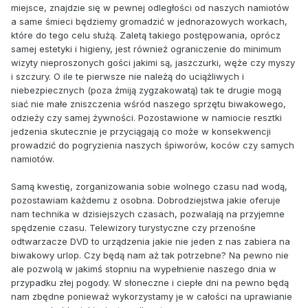
miejsce, znajdzie się w pewnej odległości od naszych namiotów
a same śmieci będziemy gromadzić w jednorazowych workach,
które do tego celu służą. Zaletą takiego postępowania, oprócz
samej estetyki i higieny, jest również ograniczenie do minimum
wizyty nieproszonych gości jakimi są, jaszczurki, węże czy myszy
i szczury. O ile te pierwsze nie należą do uciążliwych i
niebezpiecznych (poza żmiją zygzakowatą) tak te drugie mogą
siać nie małe zniszczenia wśród naszego sprzętu biwakowego,
odzieży czy samej żywności. Pozostawione w namiocie resztki
jedzenia skutecznie je przyciągają co może w konsekwencji
prowadzić do pogryzienia naszych śpiworów, koców czy samych
namiotów.
Samą kwestię, zorganizowania sobie wolnego czasu nad wodą,
pozostawiam każdemu z osobna. Dobrodziejstwa jakie oferuje
nam technika w dzisiejszych czasach, pozwalają na przyjemne
spędzenie czasu. Telewizory turystyczne czy przenośne
odtwarzacze DVD to urządzenia jakie nie jeden z nas zabiera na
biwakowy urlop. Czy będą nam aż tak potrzebne? Na pewno nie
ale pozwolą w jakimś stopniu na wypełnienie naszego dnia w
przypadku złej pogody. W słoneczne i ciepłe dni na pewno będą
nam zbędne ponieważ wykorzystamy je w całości na uprawianie