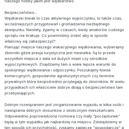
naszego hobby jakim jest wędkarstwo.
Bezpieczeństwo...
Wędkarski biwak to czas aktywnego wypoczynku, to także czas,
wcześniejszych przygotowań i gromadzenia niezbędnego
ekwipunku. Niestety, żyjemy w czasach, kiedy amatorów cudzego
sprzętu nie brakuje. Co powinniśmy zrobić aby w sposób
właściwy się zabezpieczyć?
Planując miejsce naszego wakacyjnego wędkowania, wybierajmy
zbiorniki gdzie presja turystyczna jest niewielka. Są to przede
wszystkim miejsca z dala od dużych miast czy ośrodków
wypoczynkowych. Znajdziemy tam o wiele lepsze warunki do
spokojnego wędkowania i odpoczynku. Poszukajmy łowisk
komercyjnych, gospodarstw agroturystycznych czy terenów
prywatnych które bezpośrednio przylegają do zbiorników. W wielu
przypadkach ich właściciele dobrze dbają o bezpieczeństwo tam
przebywających.
Dobrym rozwiązaniem jest zorganizowanie wyjazdu w kilka osób i
nawiązania dobrych stosunków z okolicznymi mieszkańcami.
Odpowiednio poprowadzona rozmowa czy mały "poczęstunek"
będą w tym wypadku jak najbardziej na miejscu. Zdobędziemy w
ten sposób ich przychylność, zyskamy zaplecze "gospodarcze" a