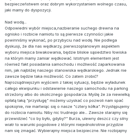
bezpieczeństwem oraz dobrym wykorzystaniem wolnego czasu,
jaki mamy do dyspozycji.
Nad wodą...
Odpowiedni wybór miejsca,nazbieranie suchego drewna na
ognisko i rozbicie namiotu to są pierwsze czynności jakie
powinniśmy wykonać, po przybyciu nad wodę. Nie podlega
dyskusji, że dla nas wędkarzy, pierwszoplanowym aspektem
wyboru miejsca biwakowania, będzie bliskie sąsiedztwo łowiska
na którym mamy zamiar wędkować. Istotnym elementem jest
również fakt posiadania samochodu i możliwość zaparkowania
nim, jak najbliżej naszego stanowiska wędkarskiego. Jednak nie
zawsze będzie taka możliwość. Co zatem zrobić?
Najrozsądniejszym wyjściem z takiej sytuacji, będzie wyładunek
całego ekwipunku i odstawienie naszego samochodu na parking
strzeżony albo do okolicznego gospodarza. Myślę że za niewielką
opłatą taką "przysługę" możemy uzyskać co pozwoli nam spać
spokojnie, nie martwiąc się o nasze "cztery kółka". Przystępujemy
do rozbicia namiotu. Niby nic trudnego ale... Zawsze starajmy się
przewidzieć "co by było, gdyby?" Burza, ulewny deszcz czy silny
wiatr to warunki pogodowe z którymi niejednokrotnie przyjdzie
nam się zmagać. Wybierajmy miejsca bezpieczne. Nie rozbijajmy