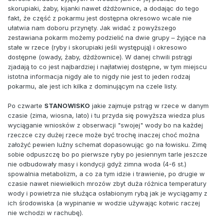
skorupiaki, żaby, kijanki nawet dżdżownice, a dodając do tego
fakt, że część z pokarmu jest dostępna okresowo wcale nie
ułatwia nam doboru przynęty. Jak widać z powyższego
zestawiana pokarm możemy podzielić na dwie grupy – żyjące na
stałe w rzece (ryby i skorupiaki jeśli występują) i okresowo
dostępne (owady, żaby, dżdżownice). W danej chwili pstrągi
zjadają to co jest najbardziej i najłatwiej dostępne, w tym miejscu
istotna informacja nigdy ale to nigdy nie jest to jeden rodzaj
pokarmu, ale jest ich kilka z dominującym na czele listy.
Po czwarte
STANOWISKO
jakie zajmuje pstrąg w rzece w danym
czasie (zima, wiosna, lato) i tu przyda się powyższa wiedza plus
wyciąganie wniosków z obserwacji "swojej" wody bo na każdej
rzeczce czy dużej rzece może być trochę inaczej choć można
założyć pewien luźny schemat dopasowując go na łowisku. Zimę
sobie odpuszczę bo po pierwsze ryby po jesiennym tarle jeszcze
nie odbudowały masy i kondycji gdyż zimna woda (4-6 st.)
spowalnia metabolizm, a co za tym idzie i trawienie, po drugie w
czasie nawet niewielkich mrozów zbyt duża różnica temperatury
wody i powietrza nie służąca osłabionym rybą jak je wyciągamy z
ich środowiska (a wypinanie w wodzie używając kotwic raczej
nie wchodzi w rachubę).