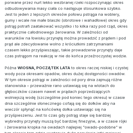
porwane przez nurt lekko wezbranej rzeki rozpoczynając okres
odbudowywania masy ciała co następuje stosunkowa szybko.
Jest to jeden z lepszych okresów połowu pstrąga na woblery,
gumy i wcale nie małe blaszki (obrotowe i wahadłowe) okres gdy
pstrąg potrafi zaatakować wszystko i to kilka razy pod rząd, okres
praktycznie całodniowego żerowania. W zależności od
warunków na łowisku przynętę można prowadzić z prądem i pod
prąd ale zdecydowanie wolno z króciutkimi zatrzymaniami
czasem lekko przyśpieszając, takie prowadzenie przynęty daje
czas pstrągom na reakcję w nie do końca przeźroczystej wodzie.
Późna
WIOSNA, POCZĄTEK LATA
to okres raczej niskiej i czystej
wody poza okresami opadów, okres dużej dostępności owadów.
W tym okresie pstrągi w zależności od pory dnia zajmują różne
stanowiska – przeważnie rano ustawiają się na wlotach do
głęboczków czasem nawet w prądach poprzedzających
wolniejszą wodę (szczególnie pod koniec tego okresu) w czasie
dnia szczególnie słonecznego cofają się do dołków aby na
wieczór spłynąć na końcówkę dołka ustawiając się na
przyśpieszeniu. Jest to czas gdy pstrąg staje się bardziej
wybredny przynęty muszą być bardziej finezyjne, a w czasie rójki
i żerowania kropka na owadach najlepiej "owado-podobne" w
tym okresie tam gdzie występuje duża populacja jętki majowej