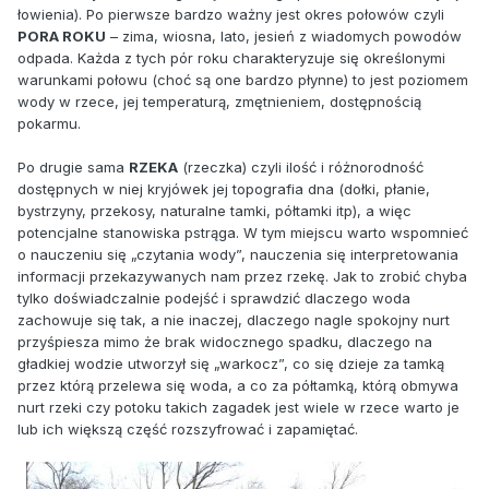
łowienia). Po pierwsze bardzo ważny jest okres połowów czyli
PORA ROKU
– zima, wiosna, lato, jesień z wiadomych powodów
odpada. Każda z tych pór roku charakteryzuje się określonymi
warunkami połowu (choć są one bardzo płynne) to jest poziomem
wody w rzece, jej temperaturą, zmętnieniem, dostępnością
pokarmu.
Po drugie sama
RZEKA
(rzeczka) czyli ilość i różnorodność
dostępnych w niej kryjówek jej topografia dna (dołki, płanie,
bystrzyny, przekosy, naturalne tamki, półtamki itp), a więc
potencjalne stanowiska pstrąga. W tym miejscu warto wspomnieć
o nauczeniu się „czytania wody”, nauczenia się interpretowania
informacji przekazywanych nam przez rzekę. Jak to zrobić chyba
tylko doświadczalnie podejść i sprawdzić dlaczego woda
zachowuje się tak, a nie inaczej, dlaczego nagle spokojny nurt
przyśpiesza mimo że brak widocznego spadku, dlaczego na
gładkiej wodzie utworzył się „warkocz”, co się dzieje za tamką
przez którą przelewa się woda, a co za półtamką, którą obmywa
nurt rzeki czy potoku takich zagadek jest wiele w rzece warto je
lub ich większą część rozszyfrować i zapamiętać.