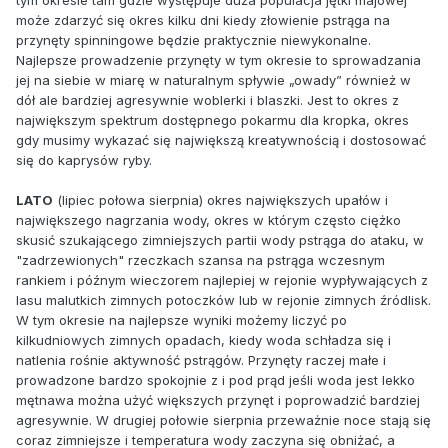
może zdarzyć się okres kilku dni kiedy złowienie pstrąga na
przynęty spinningowe będzie praktycznie niewykonalne.
Najlepsze prowadzenie przynęty w tym okresie to sprowadzania
jej na siebie w miarę w naturalnym spływie „owady” również w
dół ale bardziej agresywnie woblerki i blaszki. Jest to okres z
największym spektrum dostępnego pokarmu dla kropka, okres
gdy musimy wykazać się największą kreatywnością i dostosować
się do kaprysów ryby.
LATO
(lipiec połowa sierpnia) okres największych upałów i
największego nagrzania wody, okres w którym często ciężko
skusić szukającego zimniejszych partii wody pstrąga do ataku, w
"zadrzewionych" rzeczkach szansa na pstrąga wczesnym
rankiem i późnym wieczorem najlepiej w rejonie wypływających z
lasu malutkich zimnych potoczków lub w rejonie zimnych źródlisk.
W tym okresie na najlepsze wyniki możemy liczyć po
kilkudniowych zimnych opadach, kiedy woda schładza się i
natlenia rośnie aktywność pstrągów. Przynęty raczej małe i
prowadzone bardzo spokojnie z i pod prąd jeśli woda jest lekko
mętnawa można użyć większych przynęt i poprowadzić bardziej
agresywnie. W drugiej połowie sierpnia przeważnie noce stają się
coraz zimniejsze i temperatura wody zaczyna się obniżać, a