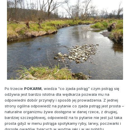
Po trzecie
POKARM
, wiedza "co zjada pstrąg" czym pstrąg się
odżywia jest bardzo istotna dla wędkarza pozwala mu na
odpowiedni dobór przynęty i sposób jej prowadzenia. Z jednej
strony ogólna odpowiedź na pytanie co zjada pstrąg jest prosta –
naturalne organizmu żywe dostępne w danej rzece, z drugiej,
bardziej szczegółowej, odpowiedź na to pytanie nie jest już taka
prosta gdyż w menu pstrąga spotykamy ryby, larwy, poczwarki i
dorosłe owadów żyjących w wodzie jaki i w jej pobliżu,