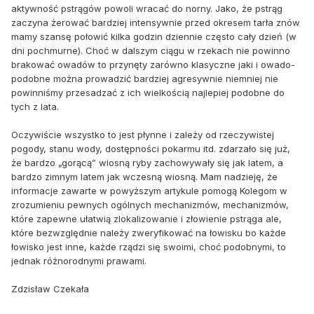
aktywność pstrągów powoli wracać do norny. Jako, że pstrąg
zaczyna żerować bardziej intensywnie przed okresem tarła znów
mamy szansę połowić kilka godzin dziennie często cały dzień (w
dni pochmurne). Choć w dalszym ciągu w rzekach nie powinno
brakować owadów to przynęty zarówno klasyczne jaki i owado-
podobne można prowadzić bardziej agresywnie niemniej nie
powinniśmy przesadzać z ich wielkością najlepiej podobne do
tych z lata.
Oczywiście wszystko to jest płynne i zależy od rzeczywistej
pogody, stanu wody, dostępności pokarmu itd. zdarzało się już,
że bardzo „gorącą” wiosną ryby zachowywały się jak latem, a
bardzo zimnym latem jak wczesną wiosną. Mam nadzieję, że
informacje zawarte w powyższym artykule pomogą Kolegom w
zrozumieniu pewnych ogólnych mechanizmów, mechanizmów,
które zapewne ułatwią zlokalizowanie i złowienie pstrąga ale,
które bezwzględnie należy zweryfikować na łowisku bo każde
łowisko jest inne, każde rządzi się swoimi, choć podobnymi, to
jednak różnorodnymi prawami.
Zdzisław Czekała