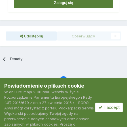
Zaloguj się
Udostępnij
Obserwujący
0
Tematy
Powiadomienie o plikach cookie
W dniu 25 maja 2018 roku weszło w życie
Język
Polityka prywatności
Kontakt
Ciasteczka
Rozporządzenie Parlamentu Europejskiego i Rady
2007-2026 Podkarpacki Serwis Wędkarski
(UE) 2016/679 z dnia 27 kwietnia 2016 r - RODO.
Powered by Invision Community
I accept
Abyś mógł korzystać z portalu Podkarpacki Serwis
Wędkarski potrzebujemy Twojej zgody na
przetwarzanie danych osobowych oraz danych
zapisanych w plikach cookies. Proszę o