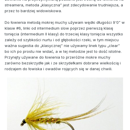
streamera, metoda „klasyczna” jest zdecydowanie trudniejsza, a
przez to bardziej widowiskowa.
Do łowienia metodą mokrej muchy używam wędki długości 9'0” w
klasie #6, linki od intermedium slow poprzez pierwszą klasę
tonięcia (intermedium II klasy) do trzeciej klasy tonięcia wszystko
zależy od szybkości nurtu i od głębokości rzeki, w tym miejscu
ważna sugestia do „klasycznej” nie używamy linek typu „clear”
bo ich po prostu nie widać, a w tej metodzie jest to dość istotne.
Przynęty używane do łowienia to przeróżne mokre muchy
zarówno bezskrzydłe jak i ze skrzydełkami dobrane wielkością i
rodzajem do łowiska i owadów rojących się w danej chwili.