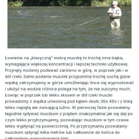
Łowienie na „klasyczną” mokrą muszkę to trochę inna bajka,
wymagająca większej koncentracji i lepszej techniki użytkowej.
Przynęty możemy podawać zarówno w górę, w poprzek jak i w
dół rzeki. Samo podanie muszek przypomina trochę suchą gdzie
wędkę zatrzymujemy w górze umożliwiając lince się wyprostować
i ułożyć na wodzie różnica polega na tym, że nie suszymy much.
Łowiąc w poprzek lub lekko skosem w dół rzeki muszki
prowadzimy z wędka uniesioną pod kątem około 30o 45o i z linką
lekko napiętą ale zwisającą luźno. W pierwszej fazie pozwalamy
łagodnie spływać muszkom z prądem (maksymalnie jak się da) po
czym lekko przytrzymujemy, pozwalając muszkom w tym czasie
lekko wypłynąć na powierzchnię. Po przytrzymaniu pozwalamy
muszkom spłynąć kilka metrów lub całkowicie do końca do
całkowitego wyprostowania linki.