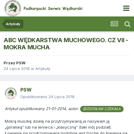
Artykuły
ABC WĘDKARSTWA MUCHOWEGO. CZ VII -
MOKRA MUCHA
Przez
PSW
24 Lipca 2018
w
Artykuły
PSW
Opublikowano
24 Lipca 2018
Artykuł opublikowany 21-01-2014, autor:
@ZDZISŁAW CZEKAŁA
Mokrą muszkę dzielę na przytrzymywaną ja nazywam ją
„góralską” lub na leniwca i „klasyczną” (taki mój podział).
Łowienie na przytrzymywaną podobne jest trochę do łowienia na