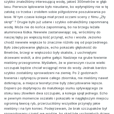
szybko znaleźliśmy interesującą wodę, jakieś 300metrów w głąb
lasu. Pierwsze lądowanie było nieudane, bo wpłynęliśmy nie w tę
zatokę co trzeba i zrobiłem sobie półgodzinne poszukiwania po
lesie. W tym czasie kolega miał przed oczami sceny z filmu „Zły
skręt” ? Drugie było już udane i szybko odnaleźliśmy zapomnianą
wodę. Może nie do końca zapomnianą, bo na brzegu leżała
aluminiowa łódka. Niewiele zastanawiając się, wróciliśmy do
naszej łajby po większą ilość przynęt, echo i wiosła. Jeziorko
chodź niewiele większe to znacznie różniło się od poprzedniego.
Było zdecydowanie głębsze, echo pokazało głębokość do
8metrów, brzegi w większości były skaliste, z uschniętymi
drzewami wokół, a dno pełne gałęzi. Nadzieje na grube łowienie
mieliśmy przeogromne. Myślałem, że w pierwszym rzucie wielki
szczupak będzie chciał wciągnąć mnie do wody. Jednak bardzo
szybko zostaliśmy sprowadzeni na ziemię. Po 2 godzinach
łowienia i opłynięciu prawie całego zbiornika, nie mieliśmy nawet
dotknięcia, a miejsca teoretycznie były zdecydowanie lepsze.
Dopiero po dopłynięciu do malutkiego siurku spływającego ze
stoku lasu złowiłem dwa szczupaki, a kolega spiął jednego. Echo
w pewnym momencie oszalało i pokazało w najgłębszym miejscu
ogromną ławicę ryb, przerzuciliśmy wszystkie przynęty jakie
mieliśmy i na tym koniec. Podejrzewam, że brak szczupaków był
spowodowany czymś we wodzie, bo skąd tyle uschniętych drzew