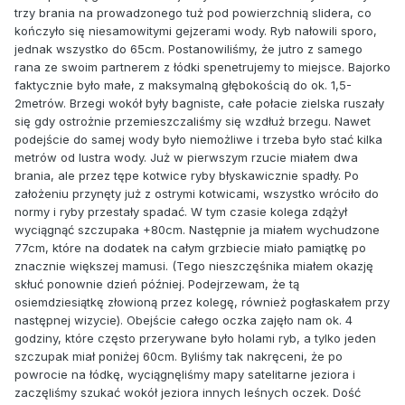
trzy brania na prowadzonego tuż pod powierzchnią slidera, co
kończyło się niesamowitymi gejzerami wody. Ryb nałowili sporo,
jednak wszystko do 65cm. Postanowiliśmy, że jutro z samego
rana ze swoim partnerem z łódki spenetrujemy to miejsce. Bajorko
faktycznie było małe, z maksymalną głębokością do ok. 1,5-
2metrów. Brzegi wokół były bagniste, całe połacie zielska ruszały
się gdy ostrożnie przemieszczaliśmy się wzdłuż brzegu. Nawet
podejście do samej wody było niemożliwe i trzeba było stać kilka
metrów od lustra wody. Już w pierwszym rzucie miałem dwa
brania, ale przez tępe kotwice ryby błyskawicznie spadły. Po
założeniu przynęty już z ostrymi kotwicami, wszystko wróciło do
normy i ryby przestały spadać. W tym czasie kolega zdążył
wyciągnąć szczupaka +80cm. Następnie ja miałem wychudzone
77cm, które na dodatek na całym grzbiecie miało pamiątkę po
znacznie większej mamusi. (Tego nieszczęśnika miałem okazję
skłuć ponownie dzień później. Podejrzewam, że tą
osiemdziesiątkę złowioną przez kolegę, również pogłaskałem przy
następnej wizycie). Obejście całego oczka zajęło nam ok. 4
godziny, które często przerywane było holami ryb, a tylko jeden
szczupak miał poniżej 60cm. Byliśmy tak nakręceni, że po
powrocie na łódkę, wyciągnęliśmy mapy satelitarne jeziora i
zaczęliśmy szukać wokół jeziora innych leśnych oczek. Dość