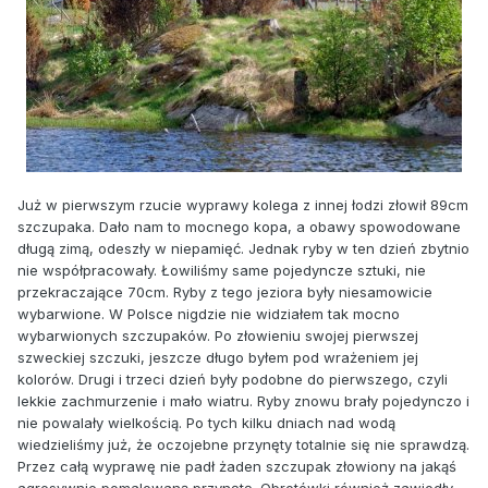
Już w pierwszym rzucie wyprawy kolega z innej łodzi złowił 89cm
szczupaka. Dało nam to mocnego kopa, a obawy spowodowane
długą zimą, odeszły w niepamięć. Jednak ryby w ten dzień zbytnio
nie współpracowały. Łowiliśmy same pojedyncze sztuki, nie
przekraczające 70cm. Ryby z tego jeziora były niesamowicie
wybarwione. W Polsce nigdzie nie widziałem tak mocno
wybarwionych szczupaków. Po złowieniu swojej pierwszej
szweckiej szczuki, jeszcze długo byłem pod wrażeniem jej
kolorów. Drugi i trzeci dzień były podobne do pierwszego, czyli
lekkie zachmurzenie i mało wiatru. Ryby znowu brały pojedynczo i
nie powalały wielkością. Po tych kilku dniach nad wodą
wiedzieliśmy już, że oczojebne przynęty totalnie się nie sprawdzą.
Przez całą wyprawę nie padł żaden szczupak złowiony na jakąś
agresywnie pomalowaną przynętę. Obrotówki również zawiodły.