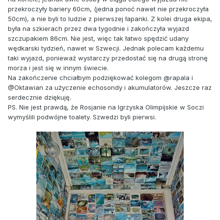
przekroczyły bariery 60cm, (jedna ponoć nawet nie przekroczyła
50cm), a nie byli to ludzie z pierwszej łapanki. Z kolei druga ekipa,
była na szkierach przez dwa tygodnie i zakończyła wyjazd
szczupakiem 86cm. Nie jest, więc tak łatwo spędzić udany
wędkarski tydzień, nawet w Szwecji. Jednak polecam każdemu
taki wyjazd, ponieważ wystarczy przedostać się na drugą stronę
morza i jest się w innym świecie.
Na zakończenie chciałbym podziękować kolegom @rapala i
@Oktawian za użyczenie echosondy i akumulatorów. Jeszcze raz
serdecznie dziękuję.
PS. Nie jest prawdą, że Rosjanie na Igrzyska Olimpijskie w Soczi
wymyślili podwójne toalety. Szwedzi byli pierwsi.