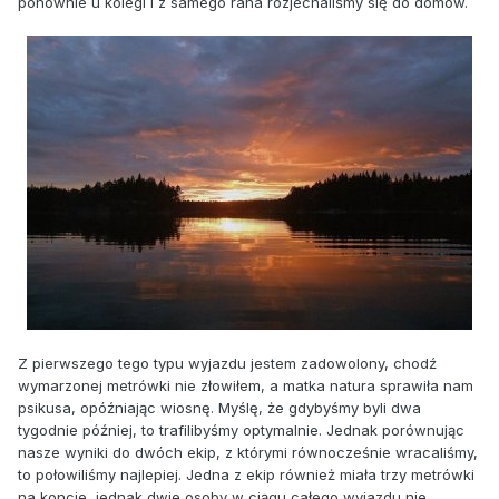
ponownie u kolegi i z samego rana rozjechaliśmy się do domów.
Z pierwszego tego typu wyjazdu jestem zadowolony, chodź
wymarzonej metrówki nie złowiłem, a matka natura sprawiła nam
psikusa, opóźniając wiosnę. Myślę, że gdybyśmy byli dwa
tygodnie później, to trafilibyśmy optymalnie. Jednak porównując
nasze wyniki do dwóch ekip, z którymi równocześnie wracaliśmy,
to połowiliśmy najlepiej. Jedna z ekip również miała trzy metrówki
na koncie, jednak dwie osoby w ciągu całego wyjazdu nie