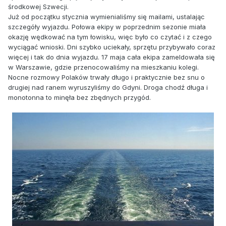
środkowej Szwecji.
Już od początku stycznia wymienialiśmy się mailami, ustalając
szczegóły wyjazdu. Połowa ekipy w poprzednim sezonie miała
okazję wędkować na tym łowisku, więc było co czytać i z czego
wyciągać wnioski. Dni szybko uciekały, sprzętu przybywało coraz
więcej i tak do dnia wyjazdu. 17 maja cała ekipa zameldowała się
w Warszawie, gdzie przenocowaliśmy na mieszkaniu kolegi.
Nocne rozmowy Polaków trwały długo i praktycznie bez snu o
drugiej nad ranem wyruszyliśmy do Gdyni. Droga chodź długa i
monotonna to minęła bez zbędnych przygód.