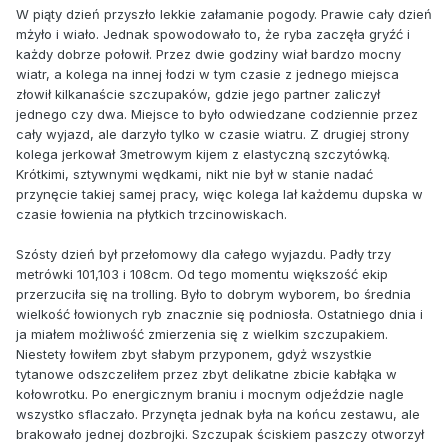
W piąty dzień przyszło lekkie załamanie pogody. Prawie cały dzień
mżyło i wiało. Jednak spowodowało to, że ryba zaczęła gryźć i
każdy dobrze połowił. Przez dwie godziny wiał bardzo mocny
wiatr, a kolega na innej łodzi w tym czasie z jednego miejsca
złowił kilkanaście szczupaków, gdzie jego partner zaliczył
jednego czy dwa. Miejsce to było odwiedzane codziennie przez
cały wyjazd, ale darzyło tylko w czasie wiatru. Z drugiej strony
kolega jerkował 3metrowym kijem z elastyczną szczytówką.
Krótkimi, sztywnymi wędkami, nikt nie był w stanie nadać
przynęcie takiej samej pracy, więc kolega lał każdemu dupska w
czasie łowienia na płytkich trzcinowiskach.
Szósty dzień był przełomowy dla całego wyjazdu. Padły trzy
metrówki 101,103 i 108cm. Od tego momentu większość ekip
przerzuciła się na trolling. Było to dobrym wyborem, bo średnia
wielkość łowionych ryb znacznie się podniosła. Ostatniego dnia i
ja miałem możliwość zmierzenia się z wielkim szczupakiem.
Niestety łowiłem zbyt słabym przyponem, gdyż wszystkie
tytanowe odszczeliłem przez zbyt delikatne zbicie kabłąka w
kołowrotku. Po energicznym braniu i mocnym odjeździe nagle
wszystko sflaczało. Przynęta jednak była na końcu zestawu, ale
brakowało jednej dozbrojki. Szczupak ściskiem paszczy otworzył