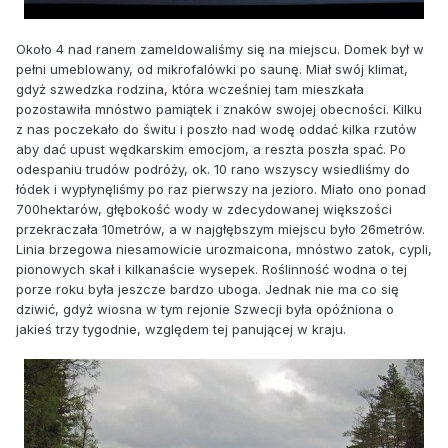
Około 4 nad ranem zameldowaliśmy się na miejscu. Domek był w
pełni umeblowany, od mikrofalówki po saunę. Miał swój klimat,
gdyż szwedzka rodzina, która wcześniej tam mieszkała
pozostawiła mnóstwo pamiątek i znaków swojej obecności. Kilku
z nas poczekało do świtu i poszło nad wodę oddać kilka rzutów
aby dać upust wędkarskim emocjom, a reszta poszła spać. Po
odespaniu trudów podróży, ok. 10 rano wszyscy wsiedliśmy do
łódek i wypłynęliśmy po raz pierwszy na jezioro. Miało ono ponad
700hektarów, głębokość wody w zdecydowanej większości
przekraczała 10metrów, a w najgłębszym miejscu było 26metrów.
Linia brzegowa niesamowicie urozmaicona, mnóstwo zatok, cypli,
pionowych skał i kilkanaście wysepek. Roślinność wodna o tej
porze roku była jeszcze bardzo uboga. Jednak nie ma co się
dziwić, gdyż wiosna w tym rejonie Szwecji była opóźniona o
jakieś trzy tygodnie, względem tej panującej w kraju.