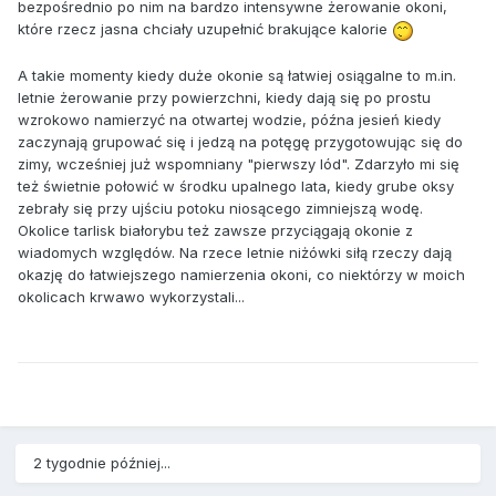
bezpośrednio po nim na bardzo intensywne żerowanie okoni,
które rzecz jasna chciały uzupełnić brakujące kalorie
A takie momenty kiedy duże okonie są łatwiej osiągalne to m.in.
letnie żerowanie przy powierzchni, kiedy dają się po prostu
wzrokowo namierzyć na otwartej wodzie, późna jesień kiedy
zaczynają grupować się i jedzą na potęgę przygotowując się do
zimy, wcześniej już wspomniany "pierwszy lód". Zdarzyło mi się
też świetnie połowić w środku upalnego lata, kiedy grube oksy
zebrały się przy ujściu potoku niosącego zimniejszą wodę.
Okolice tarlisk białorybu też zawsze przyciągają okonie z
wiadomych względów. Na rzece letnie niżówki siłą rzeczy dają
okazję do łatwiejszego namierzenia okoni, co niektórzy w moich
okolicach krwawo wykorzystali...
2 tygodnie później...