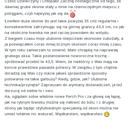
Cześć Dziewczyny i Chłopaki! Zacznę nostalgicznie od tego, że
dawniej grube okonie stały u mnie na równorzędnym miejscu z
pstrągami, czyli najwyżej jak się da
Łowiłem duże okonie (to jest takie powyżej 35 cm) regularnie i
konsekwentnie zatrzymując się na górnej granicy 43,5 cm, co jak
na okoliczne łowiska nie jest raczej powodem do wstydu.
Z biegiem czasu moje ulubione miejscówki okoniowe zubożały, a
ja poświęcałem coraz mniej licznym okoniom coraz mniej czasu.
W tym roku zamierzam to zmienić. Mam chrapkę na naprawdę
grubego oksa. Takie postanowienie noworoczne trochę -
spróbować przebić te 43,5. Wiem, że niektórzy z Was mają na
koncie prawdziwe pasiaste potwory. W związku z tym chętnie
doradzę się Was czy macie jakieś sprawdzone sposoby
polowania na takie garbusy? Kiedy, gdzie, jak? Ulubiona
technika/przynęta? Zapraszam do wymiany doświadczeń, ja też
dorzucę od siebie to i owo.
Aa, oglądam sobie właśnie nowe Perch Pro i za głowę się łapię,
jak na rybnym łowisku można się nałowić do bólu. I z drugiej
strony jak będąc utytułowanym specjalistą od okoni można nie
umieć totalnie nic wskurać. Wędkarstwo, wędkarstwo