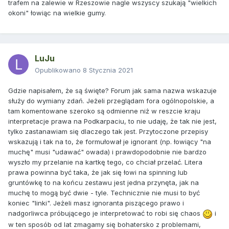
trafem na zalewie w Rzeszowie nagle wszyscy szukają "wielkich
najlepiej dwa puchowce! :))
okoni" łowiąc na wielkie gumy.
LuJu
Opublikowano
8 Stycznia 2021
Gdzie napisałem, że są święte? Forum jak sama nazwa wskazuje
służy do wymiany zdań. Jeżeli przeglądam fora ogólnopolskie, a
tam komentowane szeroko są odmienne niż w reszcie kraju
interpretacje prawa na Podkarpaciu, to nie udaję, że tak nie jest,
tylko zastanawiam się dlaczego tak jest. Przytoczone przepisy
wskazują i tak na to, że formułował je ignorant (np. łowiący "na
muchę" musi "udawać" owada) i prawdopodobnie nie bardzo
wyszło my przelanie na kartkę tego, co chciał przelać. Litera
prawa powinna być taka, że jak się łowi na spinning lub
gruntówkę to na końcu zestawu jest jedna przynęta, jak na
muchę to mogą być dwie - tyle. Technicznie nie musi to być
koniec "linki". Jeżeli masz ignoranta piszącego prawo i
nadgorliwca próbującego je interpretować to robi się chaos
i
w ten sposób od lat zmagamy się bohatersko z problemami,