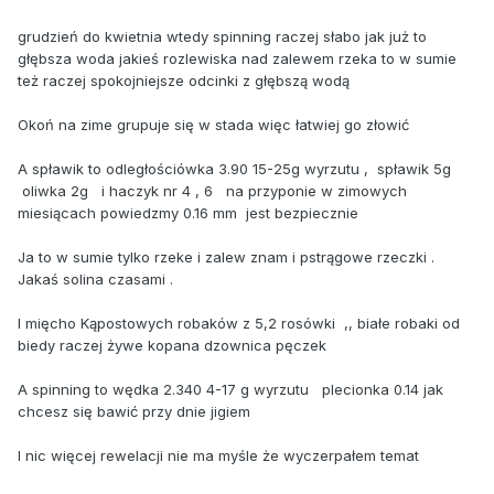
grudzień do kwietnia wtedy spinning raczej słabo jak już to
głębsza woda jakieś rozlewiska nad zalewem rzeka to w sumie
też raczej spokojniejsze odcinki z głębszą wodą
Okoń na zime grupuje się w stada więc łatwiej go złowić
A spławik to odległościówka 3.90 15-25g wyrzutu , spławik 5g
oliwka 2g i haczyk nr 4 , 6 na przyponie w zimowych
miesiącach powiedzmy 0.16 mm jest bezpiecznie
Ja to w sumie tylko rzeke i zalew znam i pstrągowe rzeczki .
Jakaś solina czasami .
I mięcho Kąpostowych robaków z 5,2 rosówki ,, białe robaki od
biedy raczej żywe kopana dzownica pęczek
A spinning to wędka 2.340 4-17 g wyrzutu plecionka 0.14 jak
chcesz się bawić przy dnie jigiem
I nic więcej rewelacji nie ma myśle że wyczerpałem temat