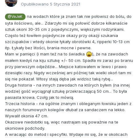
Opublikowano
5 Stycznia 2021
na wodach które ja znam tak nie połowisz do bólu, do
@VeJeK
syta ilościowo, ale... Zdarzyło mi się połowić dobrze kilkanaście
sztuk okoni 30-35 cm z pojedynczymi, większymi rodzynkami.
Często też łowiłem pojedyncze okazy przy okazji szukania
szczupaków i wtedy okonie łykały obrotówki 4, ripperki 10-13 cm
itp. Łykały bez litości, brania mocne i pewne.
Mam w pamięci (i mam też na to świadka
), że na zawodach
miałem kiedyś na kiju sztukę +/- 50 cm. Spadła mi zaraz po braniu
przy pierwszym odjeździe... Miejsce katowałem w lewo i prawo
dziesiątki razy. Nigdy wcześniej ani później tak wielki okoń tam mi
się nie pokazał. Włosy stają dęba jak widzisz taką rybę...
Druga historia - na innych zawodach na których byłem (na innej
wodzie) gość wyciągnął sztukę przekraczającą 50 cm... To była
pasiasta krowa. Czołg jak to mówią.
Trzecia historia - na ogólnie znanym i obleganym łowisku jeden z
naszych forumowych kolegów dłubał za sandaczem na lekko.
Wywalił okonia 47 cm.
Okazowe niedobitki są, więc nastrajam się poważnie na te
okoniowe podchody.
A wracając do metod i specyfiki. Wydaje mi się, że w okolicach