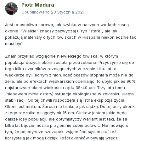
Piotr Madura
Opublikowano
23 Stycznia 2021
Jest to osobliwa sprawa, jak szybko w naszych wodach rosną
okonie. "Wielkie" znaczy zazwyczaj u ryb "stare", ale jak
pokazują materiały o tych łowiskach w Hiszpanii niekoniecznie tak
musi być.
Znam przykład względnie niewielkiego łowiska, w którym
populacja dużych okoni została przetrzebiona. Przyczyniło się do
tego kilka czynników rozciągniętych w czasie kilku lat, a
wędkarze byli jednym z nich. Ilość okazów stopniała może nie do
zera, ale po efektach wędkarskich oceniając, to ubyło jakieś 90%
najstarszych okoni wielkości rzędu 35-40 cm. Trzy lata temu
(niebawem minie cztery) sytuacja ekologiczna w zbiorniku uległa
stabilizacji. Od tej chwili rozpoczęła się istna eksplozja życia.
Okoni jest multum. Żarcia nie brakuje jak sądzę. Do tej pory okonki
z tego rocznika osiągnęły ok 15 cm. Ciekaw jestem jakie będą
dalsze losy populacji, ale optymistyczy wariant jest taki, że za
kilka lat będzie można przyjemnie sobie połowić. Nie mówiąc o
tym, że pojedyncze szczupaki żyjące "po sąsiedzku" też
korzystają jak mogą i dzięki ilości okonków bywają wręcz