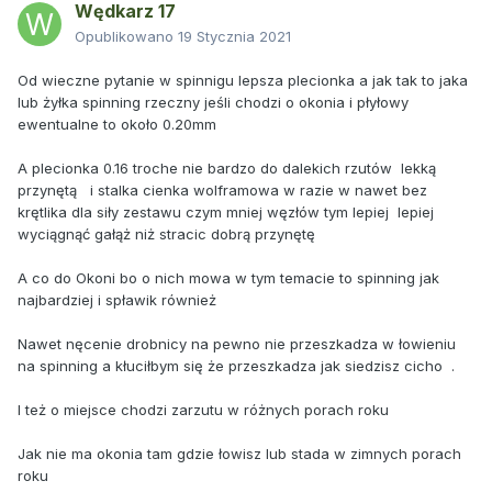
Wędkarz 17
Opublikowano
19 Stycznia 2021
Od wieczne pytanie w spinnigu lepsza plecionka a jak tak to jaka
lub żyłka spinning rzeczny jeśli chodzi o okonia i płyłowy
ewentualne to około 0.20mm
A plecionka 0.16 troche nie bardzo do dalekich rzutów lekką
przynętą i stalka cienka wolframowa w razie w nawet bez
krętlika dla siły zestawu czym mniej węzłów tym lepiej lepiej
wyciągnąć gałąż niż stracic dobrą przynętę
A co do Okoni bo o nich mowa w tym temacie to spinning jak
najbardziej i spławik również
Nawet nęcenie drobnicy na pewno nie przeszkadza w łowieniu
na spinning a kłuciłbym się że przeszkadza jak siedzisz cicho .
I też o miejsce chodzi zarzutu w różnych porach roku
Jak nie ma okonia tam gdzie łowisz lub stada w zimnych porach
roku