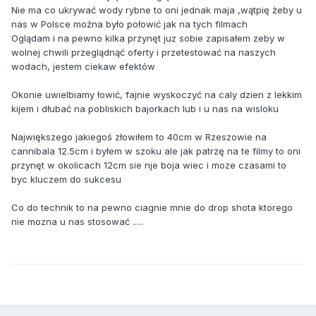
Nie ma co ukrywać wody rybne to oni jednak maja ,wątpię żeby u
nas w Polsce można było połowić jak na tych filmach
Oglądam i na pewno kilka przynęt juz sobie zapisałem zeby w
wolnej chwili przeglądnąć oferty i przetestować na naszych
wodach, jestem ciekaw efektów
Okonie uwielbiamy łowić, fajnie wyskoczyć na caly dzien z lekkim
kijem i dłubać na pobliskich bajorkach lub i u nas na wisloku
Największego jakiegoś złowiłem to 40cm w Rzeszowie na
cannibala 12.5cm i byłem w szoku ale jak patrzę na te filmy to oni
przynęt w okolicach 12cm sie nje boja wiec i moze czasami to
byc kluczem do sukcesu
Co do technik to na pewno ciagnie mnie do drop shota ktorego
nie mozna u nas stosować .....