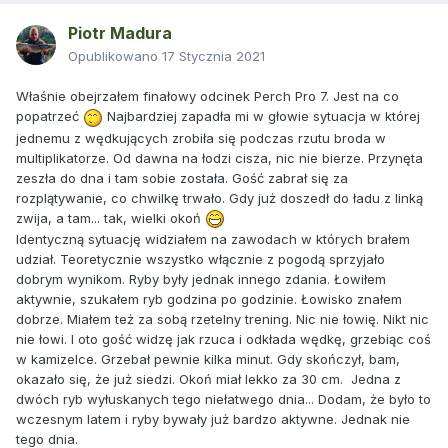
Piotr Madura
Opublikowano
17 Stycznia 2021
Właśnie obejrzałem finałowy odcinek Perch Pro 7. Jest na co
popatrzeć
Najbardziej zapadła mi w głowie sytuacja w której
jednemu z wędkujących zrobiła się podczas rzutu broda w
multiplikatorze. Od dawna na łodzi cisza, nic nie bierze. Przynęta
zeszła do dna i tam sobie została. Gość zabrał się za
rozplątywanie, co chwilkę trwało. Gdy już doszedł do ładu z linką
zwija, a tam... tak, wielki okoń
Identyczną sytuację widziałem na zawodach w których brałem
udział. Teoretycznie wszystko włącznie z pogodą sprzyjało
dobrym wynikom. Ryby były jednak innego zdania. Łowiłem
aktywnie, szukałem ryb godzina po godzinie. Łowisko znałem
dobrze. Miałem też za sobą rzetelny trening. Nic nie łowię. Nikt nic
nie łowi. I oto gość widzę jak rzuca i odkłada wędkę, grzebiąc coś
w kamizelce. Grzebał pewnie kilka minut. Gdy skończył, bam,
okazało się, że już siedzi. Okoń miał lekko za 30 cm. Jedna z
dwóch ryb wyłuskanych tego niełatwego dnia... Dodam, że było to
wczesnym latem i ryby bywały już bardzo aktywne. Jednak nie
tego dnia.