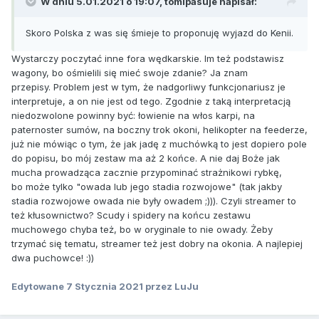
W dniu 5.01.2021 o 19:07,
tomipasuje
napisał:
Skoro Polska z was się śmieje to proponuję wyjazd do Kenii.
Wystarczy poczytać inne fora wędkarskie. Im też podstawisz
wagony, bo ośmielili się mieć swoje zdanie? Ja znam
przepisy. Problem jest w tym, że nadgorliwy funkcjonariusz je
interpretuje, a on nie jest od tego. Zgodnie z taką interpretacją
niedozwolone powinny być: łowienie na włos karpi, na
paternoster sumów, na boczny trok okoni, helikopter na feederze,
już nie mówiąc o tym, że jak jadę z muchówką to jest dopiero pole
do popisu, bo mój zestaw ma aż 2 końce. A nie daj Boże jak
mucha prowadząca zacznie przypominać strażnikowi rybkę,
bo może tylko "owada lub jego stadia rozwojowe" (tak jakby
stadia rozwojowe owada nie były owadem ;))). Czyli streamer to
też kłusownictwo? Scudy i spidery na końcu zestawu
muchowego chyba też, bo w oryginale to nie owady. Żeby
trzymać się tematu, streamer też jest dobry na okonia. A najlepiej
dwa puchowce! :))
Edytowane
7 Stycznia 2021
przez LuJu