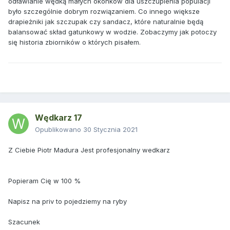
odławianie wędką małych okonków dla uszczuplenia populacji
było szczególnie dobrym rozwiązaniem. Co innego większe
drapieżniki jak szczupak czy sandacz, które naturalnie będą
balansować skład gatunkowy w wodzie. Z
obaczymy jak potoczy
się historia zbiorników o których pisałem.
Wędkarz 17
Opublikowano
30 Stycznia 2021
Z Ciebie Piotr Madura Jest profesjonalny wedkarz
Popieram Cię w 100 %
Napisz na priv to pojedziemy na ryby
Szacunek