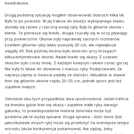
kwadratowe.
Drugą podobną sytuację mogłem obserwować dobrych kilka lat.
Było to po powodzi. W jej trakcie do świeżo wykopanego stawu
dostały się razem z rzeczną wodą ryby. Były to głównie okonie i
klenie. Te pierwsze się łowiło, drugie rzucały się w oczy pływając
przy powierzchni. Okonie były naprawdę zacnych rozmiarów.
Łowiłem głównie ryby lekko powyżej 30 cm, ale największe
sięgały 40. Rok później można było dostrzec przy brzegach
kilkucentymetrowe okonki. Nadal łowiło się okazy. Z czasem
okazów było coraz mniej. Z każdym kolejnym rokiem coraz gorzej.
Nie były to łatwe do złowienia z marszu ryby. Podejrzewam, że
najzwyczajniej w świecie padały ze starości. Aktualnie w stawie
łowi się głównie okonie rzędu 20-25 cm, jednak sporo jest też
zupełnie małych.
Odnośnie obu tych przypadków dwa spostrzeżenia. Jeżeli traficie
na łowisko gdzie łowi się okazy i zupełnie małe ryby danego
gatunku, to prawdopodobnie historia zbiornika może być
podobna jak te wyżej opisane. Druga sprawa - ilość okoni (lub
jakichkolwiek innych ryb) może się przełożyć na wolniejsze tempo
wzrostu (duża konkurencja pokarmowa). Nie sądzę, żeby