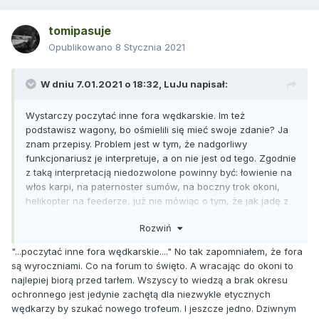
tomipasuje
Opublikowano
8 Stycznia 2021
W dniu 7.01.2021 o 18:32,
LuJu
napisał:
Wystarczy poczytać inne fora wędkarskie. Im też
podstawisz wagony, bo ośmielili się mieć swoje zdanie? Ja
znam przepisy. Problem jest w tym, że nadgorliwy
funkcjonariusz je interpretuje, a on nie jest od tego. Zgodnie
z taką interpretacją niedozwolone powinny być: łowienie na
włos karpi, na paternoster sumów, na boczny trok okoni,
helikopter na feederze, już nie mówiąc o tym, że jak jadę z
muchówką to jest dopiero pole do popisu, bo mój zestaw
Rozwiń
ma aż 2 końce. A nie daj Boże jak mucha prowadząca
zacznie przypominać strażnikowi rybkę, bo może tylko
"...poczytać inne fora wędkarskie...." No tak zapomniałem, że fora
"owada lub jego stadia rozwojowe" (tak jakby stadia
są wyroczniami. Co na forum to święto. A wracając do okoni to
rozwojowe owada nie były owadem ;))). Czyli streamer to
najlepiej biorą przed tarłem. Wszyscy to wiedzą a brak okresu
też kłusownictwo? Scudy i spidery na końcu zestawu
ochronnego jest jedynie zachętą dla niezwykle etycznych
muchowego chyba też, bo w oryginale to nie owady. Żeby
wędkarzy by szukać nowego trofeum. I jeszcze jedno. Dziwnym
trzymać się tematu, streamer też jest dobry na okonia. A