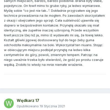
samych miejscach, bardzo, bardzo podobnie. Brania były słabe,
pojedyncze. On łowił mimo to grube ryby, ja ledwo wymiarowe.
Myślę sobie "co jest nie tak...". Dokładnie przyjrzałem się jego
technice prowadzenia na ile mogłem. Po zawodach skorzystałem
z okazji i obejrzałem jego sprzęt. Cała subtelność ujawniła się
dopiero w bezpośrednim kontakcie. Przynętę okazało się miał
identyczną, ale zupełnie inaczej uzbrojoną. Przede wszystkim
łowił jeszcze lżej niż ja, mimo iż wydawało mi się, że łowię lekko.
Kształt główki jigowej dostosowany był do tego żeby guma
odchodziła maksymalnie na boki. Wykorzystał ten niuans. Stojąc
w obiecującym miejscu podbijał przynętę na ledwo kilka
centymetrów do góry, powoli, zmiennym tempem. Patrząc na
niego uważnie trzeba było stwierdzić, że gość po prostu czaruje
wędką. Zrobiło to wtedy na mnie niemałe wrażenie.
Wędkarz 17
Opublikowano
19 Stycznia 2021