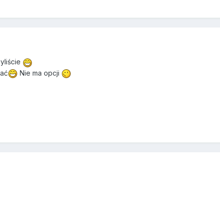
yliście
dać
Nie ma opcji