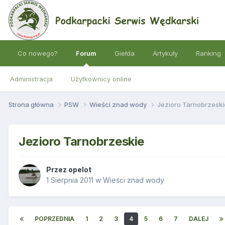
Co nowego?
Forum
Giełda
Artykuły
Ranking
Administracja
Użytkownicy online
Strona główna
PSW
Wieści znad wody
Jezioro Tarnobrzeski
Jezioro Tarnobrzeskie
Przez
opelot
1 Sierpnia 2011
w
Wieści znad wody
POPRZEDNIA
1
2
3
4
5
6
7
DALEJ