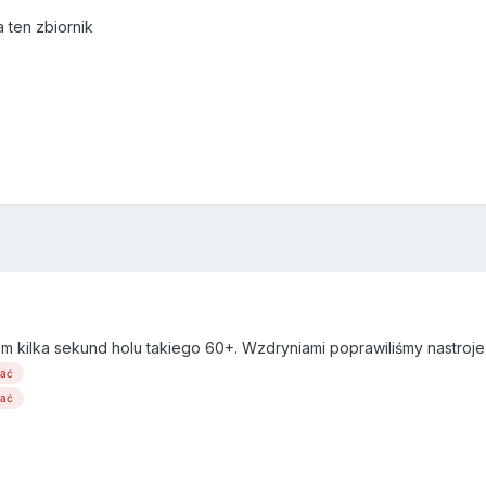
a ten zbiornik
em kilka sekund holu takiego 60+. Wzdryniami poprawiliśmy nastroje
wać
wać