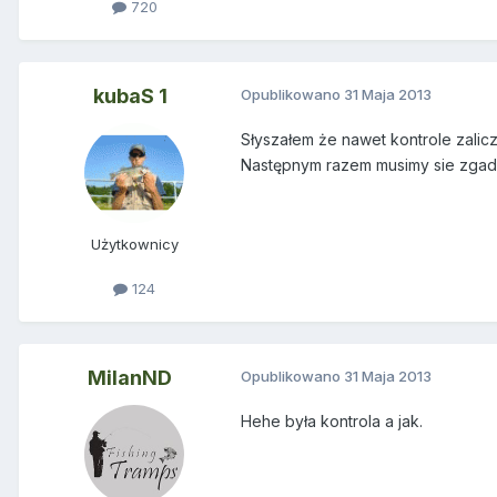
720
kubaS 1
Opublikowano
31 Maja 2013
Słyszałem że nawet kontrole zalicz
Następnym razem musimy sie zga
Użytkownicy
124
MilanND
Opublikowano
31 Maja 2013
Hehe była kontrola a jak.