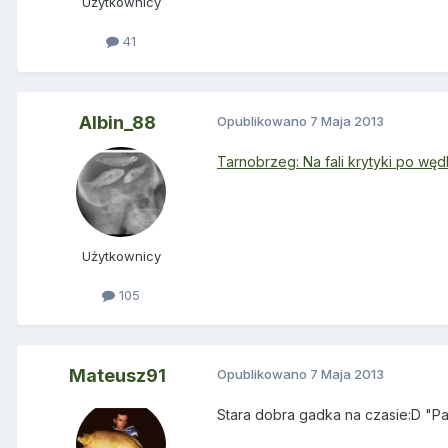
Użytkownicy
41
Albin_88
Opublikowano
7 Maja 2013
Tarnobrzeg: Na fali krytyki po wę
Użytkownicy
105
Mateusz91
Opublikowano
7 Maja 2013
Stara dobra gadka na czasie:D "Pa