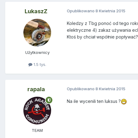
LukaszZ
Opublikowano
8 Kwietnia 2015
Koledzy z Tbg ponoć od tego roku
elektryczne 4) zakaz używania ech
Ktoś by chciał współnie popływać
Użytkownicy
1.5 tys.
rapala
Opublikowano
8 Kwietnia 2015
Na ile wycenili ten luksus ?
TEAM