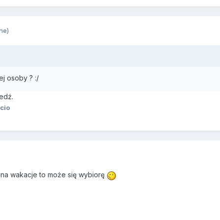
ne)
j osoby ? :/
edź.
cio
 na wakacje to może się wybiorę