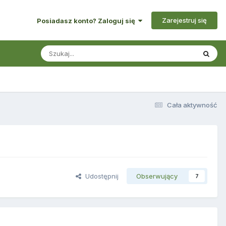
Zarejestruj się
Posiadasz konto? Zaloguj się
Cała aktywność
Udostępnij
Obserwujący
7