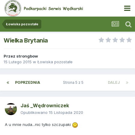
Łowiska pozostałe
Wielka Brytania
Przez
strongbow
15 Lutego 2015
w
Łowiska pozostałe
POPRZEDNIA
Strona 5 z 5
DALEJ
Jaś _Wędrowniczek
Opublikowano
15 Listopada 2020
A u mnie nuda...nic tylko szczupaki