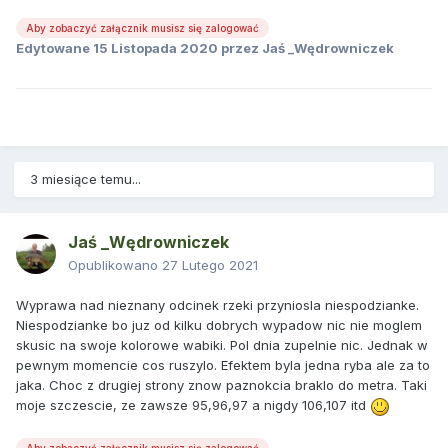
Aby zobaczyć załącznik musisz się zalogować
Edytowane
15 Listopada 2020
przez Jaś _Wędrowniczek
3 miesiące temu...
Jaś _Wędrowniczek
Opublikowano
27 Lutego 2021
Wyprawa nad nieznany odcinek rzeki przyniosla niespodzianke.
Niespodzianke bo juz od kilku dobrych wypadow nic nie moglem
skusic na swoje kolorowe wabiki. Pol dnia zupelnie nic. Jednak w
pewnym momencie cos ruszylo. Efektem byla jedna ryba ale za to
jaka. Choc z drugiej strony znow paznokcia braklo do metra. Taki
moje szczescie, ze zawsze 95,96,97 a nigdy 106,107 itd