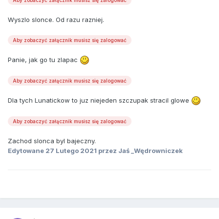
Aby zobaczyć załącznik musisz się zalogować
Wyszlo slonce. Od razu razniej.
Aby zobaczyć załącznik musisz się zalogować
Panie, jak go tu zlapac
Aby zobaczyć załącznik musisz się zalogować
Dla tych Lunatickow to juz niejeden szczupak stracil glowe
Aby zobaczyć załącznik musisz się zalogować
Zachod slonca byl bajeczny.
Edytowane
27 Lutego 2021
przez Jaś _Wędrowniczek