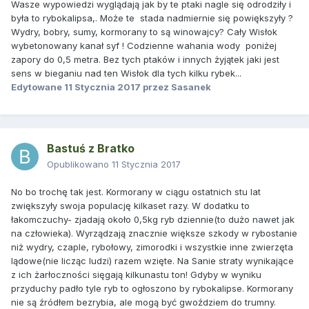
Wasze wypowiedzi wyglądają jak by te ptaki nagle się odrodziły i
była to rybokalipsa,. Może te stada nadmiernie się powiększyły ?
Wydry, bobry, sumy, kormorany to są winowajcy? Cały Wisłok
wybetonowany kanał syf ! Codzienne wahania wody poniżej
zapory do 0,5 metra. Bez tych ptaków i innych żyjątek jaki jest
sens w bieganiu nad ten Wisłok dla tych kilku rybek...
Edytowane
11 Stycznia 2017
przez Sasanek
Bastuś z Bratko
Opublikowano
11 Stycznia 2017
No bo trochę tak jest. Kormorany w ciągu ostatnich stu lat
zwiększyły swoja populację kilkaset razy. W dodatku to
łakomczuchy- zjadają około 0,5kg ryb dziennie(to dużo nawet jak
na człowieka). Wyrządzają znacznie większe szkody w rybostanie
niż wydry, czaple, rybołowy, zimorodki i wszystkie inne zwierzęta
lądowe(nie licząc ludzi) razem wzięte. Na Sanie straty wynikające
z ich żarłoczności sięgają kilkunastu ton! Gdyby w wyniku
przyduchy padło tyle ryb to ogłoszono by rybokalipse. Kormorany
nie są źródłem bezrybia, ale mogą być gwoździem do trumny.