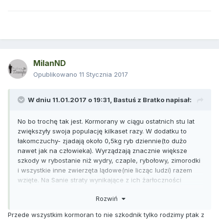
MilanND
Opublikowano
11 Stycznia 2017
W dniu 11.01.2017 o 19:31,
Bastuś z Bratko
napisał:
No bo trochę tak jest. Kormorany w ciągu ostatnich stu lat
zwiększyły swoja populację kilkaset razy. W dodatku to
łakomczuchy- zjadają około 0,5kg ryb dziennie(to dużo
nawet jak na człowieka). Wyrządzają znacznie większe
szkody w rybostanie niż wydry, czaple, rybołowy, zimorodki
i wszystkie inne zwierzęta lądowe(nie licząc ludzi) razem
wzięte. Na Sanie straty wynikające z ich żarłoczności
sięgają kilkunastu ton! Gdyby w wyniku przyduchy padło tyle
Rozwiń
ryb to ogłoszono by rybokalipse. Kormorany nie są źródłem
bezrybia, ale mogą być gwoździem do trumny.
Przede wszystkim kormoran to nie szkodnik tylko rodzimy ptak z