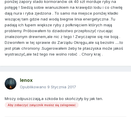
poniżej zapory stado kormoranów ok 40 szt morduje ryby na
potęgę ! Siedzą sobie wianuszkiem na krawędzi lodu i co chwilę
dają nura i ryba zjedzona . To samo ma miejsce poniżej kładki
wiszącej tam gdzie nad wodą biegnie linia energetyczna .Tu
padają ich łupem większe ryby z połknięciem których mają
problemy. Próbowałem to dziadostwo przepłoszyć rzucając
znalezionym drewnem,ale nic z tego ! Zwyczajnie się nie boją .
Dzwoniłem w tej sprawie do Zarządu Okręgu,ale są bezsilni .....to
jest ptak chroniony .Sugerowałem żeby te ptaszyska może jakoś
wystraszyć,ale też tego nie wolno robić . Chory kraj .
lenox
Opublikowano
9 Stycznia 2017
Mrozy odpuszczają,a szkoda bo skończyły by jak ten.
Aby zobaczyć załącznik musisz się zalogować