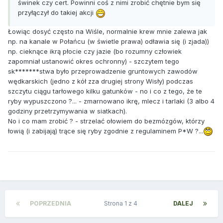
świnek czy cert. Powinni coś z nimi zrobić chętnie bym się
przyłączył do takiej akcji
Łowiąc dosyć często na Wiśle, normalnie krew mnie zalewa jak
np. na kanale w Połańcu (w świetle prawa) odławia się (i zjada))
np. cieknące ikrą płocie czy jazie (bo rozumny człowiek
zapomniał ustanowić okres ochronny) - szczytem tego
sk*******stwa było przeprowadzenie gruntowych zawodów
wędkarskich (jedno z kół zza drugiej strony Wisły) podczas
szczytu ciągu tarłowego kilku gatunków - no i co z tego, że te
ryby wypuszczono ?... - zmarnowano ikrę, mlecz i tarlaki (3 albo 4
godziny przetrzymywania w siatkach).
No i co mam zrobić ? - strzelać ołowiem do bezmózgów, którzy
łowią (i zabijają) trące się ryby zgodnie z regulaminem P*W ?...
POPRZEDNIA
Strona 1 z 4
DALEJ