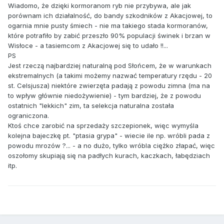
Wiadomo, że dzięki kormoranom ryb nie przybywa, ale jak
porównam ich działalność, do bandy szkodników z Akacjowej, to
ogarnia mnie pusty śmiech - nie ma takiego stada kormoranów,
które potrafiło by zabić przeszło 90% populacji świnek i brzan w
Wisłoce - a tasiemcom z Akacjowej się to udało !!...
PS
Jest rzeczą najbardziej naturalną pod Słońcem, że w warunkach
ekstremalnych (a takimi możemy nazwać temperatury rzędu - 20
st. Celsjusza) niektóre zwierzęta padają z powodu zimna (ma na
to wpływ głównie niedożywienie) - tym bardziej, że z powodu
ostatnich "lekkich" zim, ta selekcja naturalna została
ograniczona.
Ktoś chce zarobić na sprzedaży szczepionek, więc wymyśla
kolejna bajeczkę pt. "ptasia grypa" - wiecie ile np. wróbli pada z
powodu mrozów ?... - a no dużo, tylko wróbla ciężko złapać, więc
oszołomy skupiają się na padłych kurach, kaczkach, łabędziach
itp.