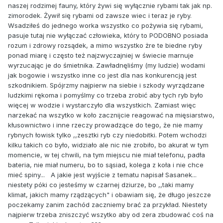
naszej rodzimej fauny, który żywi się wyłącznie rybami tak jak np.
zimorodek. Żywił się rybami od zawsze wiec i teraz je ryby.
Wsadziłeś do jednego worka wszystko co pożywia się rybami,
pasuje tutaj nie wyłączać człowieka, który to PODOBNO posiada
rozum i zdrowy rozsądek, a mimo wszystko żre te biedne ryby
ponad miarę i często też najzwyczajniej w świecie marnuje
wyrzucając je do śmietnika. Zawładnęliśmy (my ludzie) wodami
jak bogowie i wszystko inne co jest dla nas konkurencją jest
szkodnikiem. Spójrzmy najpierw na siebie i szkody wyrządzane
ludzkimi rękoma i pomyślmy co trzeba zrobić aby tych ryb było
więcej w wodzie i wystarczyło dla wszystkich. Zamiast więc
narzekać na wszytko w koło zacznijcie reagować na mięsiarstwo,
kłusownictwo i inne rzeczy prowadzące do tego, że nie mamy
rybnych łowisk tylko ,,zesztki ryb czy niedobitki. Potem wchodzi
kilku takich co było, widziało ale nic nie zrobiło, bo akurat w tym
momencie, w tej chwili, na tym miejscu nie miał telefonu, padła
bateria, nie miał numeru, bo to sąsiad, kolega z koła i nie chce
mieć spiny... A jakie jest wyjście z tematu napisał Sasanek...
niestety póki co jesteśmy w czarnej dziurze, bo ,,taki mamy
klimat, jakich mamy rządzących" i obawiam się, że długo jeszcze
poczekamy zanim zachód zaczniemy brać za przykład. Niestety
najpierw trzeba zniszczyć wszytko aby od zera zbudować coś na