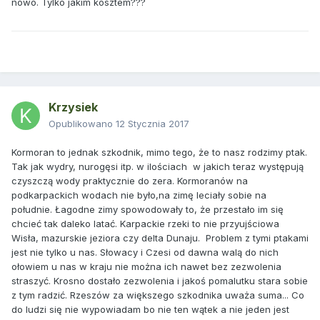
nowo. Tylko jakim kosztem???
Krzysiek
Opublikowano
12 Stycznia 2017
Kormoran to jednak szkodnik, mimo tego, że to nasz rodzimy ptak.
Tak jak wydry, nurogęsi itp. w ilościach w jakich teraz występują
czyszczą wody praktycznie do zera. Kormoranów na
podkarpackich wodach nie było,na zimę leciały sobie na
południe. Łagodne zimy spowodowały to, że przestało im się
chcieć tak daleko latać. Karpackie rzeki to nie przyujściowa
Wisła, mazurskie jeziora czy delta Dunaju. Problem z tymi ptakami
jest nie tylko u nas. Słowacy i Czesi od dawna walą do nich
ołowiem u nas w kraju nie można ich nawet bez zezwolenia
straszyć. Krosno dostało zezwolenia i jakoś pomalutku stara sobie
z tym radzić. Rzeszów za większego szkodnika uważa suma... Co
do ludzi się nie wypowiadam bo nie ten wątek a nie jeden jest