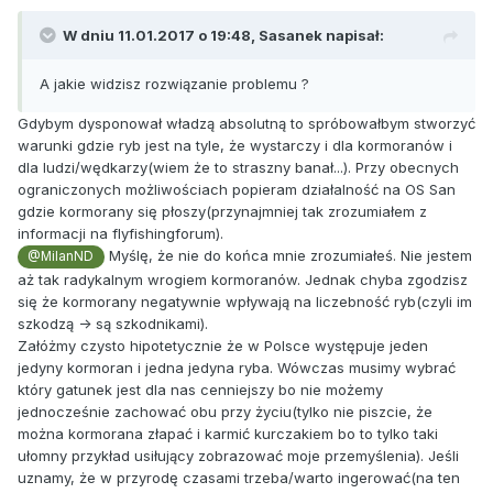
W dniu 11.01.2017 o 19:48,
Sasanek
napisał:
A jakie widzisz rozwiązanie problemu ?
Gdybym dysponował władzą absolutną to spróbowałbym stworzyć
warunki gdzie ryb jest na tyle, że wystarczy i dla kormoranów i
dla ludzi/wędkarzy(wiem że to straszny banał...). Przy obecnych
ograniczonych możliwościach popieram działalność na OS San
gdzie kormorany się płoszy(przynajmniej tak zrozumiałem z
informacji na flyfishingforum).
Myślę, że nie do końca mnie zrozumiałeś. Nie jestem
@MilanND
aż tak radykalnym wrogiem kormoranów. Jednak chyba zgodzisz
się że kormorany negatywnie wpływają na liczebność ryb(czyli im
szkodzą -> są szkodnikami).
Załóżmy czysto hipotetycznie że w Polsce występuje jeden
jedyny kormoran i jedna jedyna ryba. Wówczas musimy wybrać
który gatunek jest dla nas cenniejszy bo nie możemy
jednocześnie zachować obu przy życiu(tylko nie piszcie, że
można kormorana złapać i karmić kurczakiem bo to tylko taki
ułomny przykład usiłujący zobrazować moje przemyślenia). Jeśli
uznamy, że w przyrodę czasami trzeba/warto ingerować(na ten