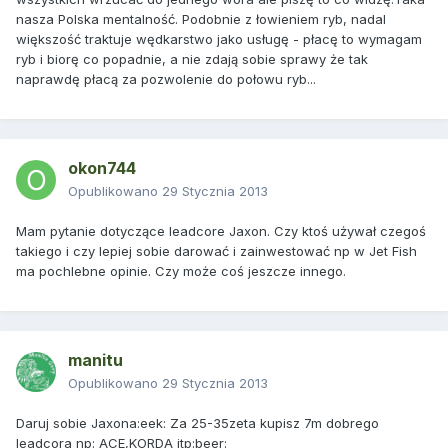
nasza Polska mentalność. Podobnie z łowieniem ryb, nadal
większość traktuje wędkarstwo jako usługę - płacę to wymagam
ryb i biorę co popadnie, a nie zdają sobie sprawy że tak
naprawdę płacą za pozwolenie do połowu ryb...
okon744
Opublikowano
29 Stycznia 2013
Mam pytanie dotyczące leadcore Jaxon. Czy ktoś używał czegoś
takiego i czy lepiej sobie darować i zainwestować np w Jet Fish
ma pochlebne opinie. Czy może coś jeszcze innego.
manitu
Opublikowano
29 Stycznia 2013
Daruj sobie Jaxona:eek: Za 25-35zeta kupisz 7m dobrego
leadcora np: ACE,KORDA itp:beer: