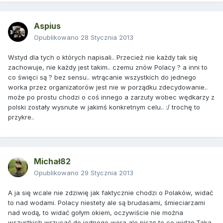
Aspius
Opublikowano
28 Stycznia 2013
Wstyd dla tych o których napisali.. Przecież nie każdy tak się
zachowuje, nie każdy jest takim.. czemu znów Polacy ? a inni to
co święci są ? bez sensu.. wtrącanie wszystkich do jednego
worka przez organizatorów jest nie w porządku zdecydowanie..
może po prostu chodzi o coś innego a zarzuty wobec wędkarzy z
polski zostały wysnute w jakimś konkretnym celu.. :/ trochę to
przykre..
Michał82
Opublikowano
29 Stycznia 2013
A ja się wcale nie zdziwię jak faktycznie chodzi o Polaków, widać
to nad wodami. Polacy niestety ale są brudasami, śmieciarzami
nad wodą, to widać gołym okiem, oczywiście nie można
wszystkich wrzucać do jednego wora ale piszę to co widzę.Taka