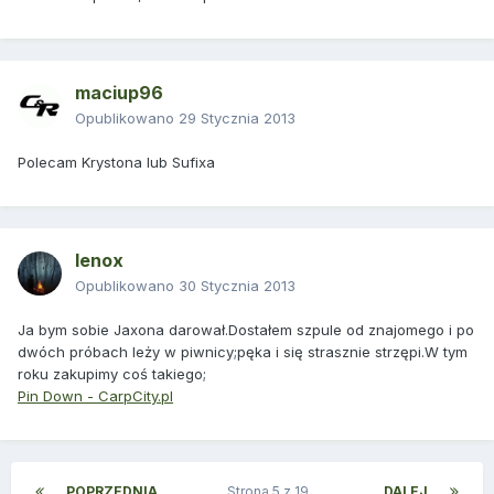
maciup96
Opublikowano
29 Stycznia 2013
Polecam Krystona lub Sufixa
lenox
Opublikowano
30 Stycznia 2013
Ja bym sobie Jaxona darował.Dostałem szpule od znajomego i po
dwóch próbach leży w piwnicy;pęka i się strasznie strzępi.W tym
roku zakupimy coś takiego;
Pin Down - CarpCity.pl
POPRZEDNIA
Strona 5 z 19
DALEJ