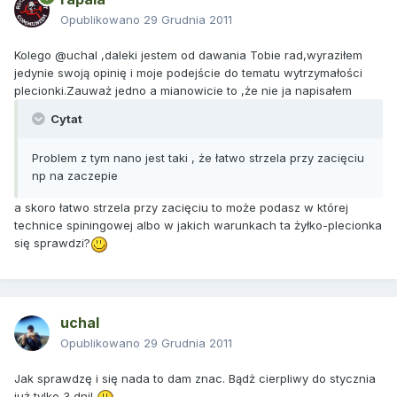
Opublikowano
29 Grudnia 2011
Kolego @uchal ,daleki jestem od dawania Tobie rad,wyraziłem
jedynie swoją opinię i moje podejście do tematu wytrzymałości
plecionki.Zauważ jedno a mianowicie to ,że nie ja napisałem
Cytat
Problem z tym nano jest taki , że łatwo strzela przy zacięciu
np na zaczepie
a skoro łatwo strzela przy zacięciu to może podasz w której
technice spiningowej albo w jakich warunkach ta żyłko-plecionka
się sprawdzi?
uchal
Opublikowano
29 Grudnia 2011
Jak sprawdzę i się nada to dam znac. Bądż cierpliwy do stycznia
już tylko 3 dni!