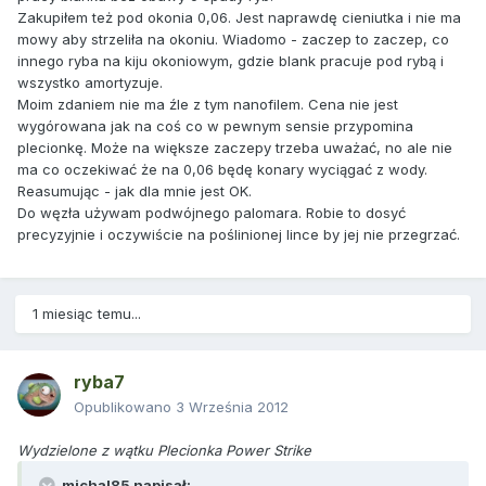
Zakupiłem też pod okonia 0,06. Jest naprawdę cieniutka i nie ma
mowy aby strzeliła na okoniu. Wiadomo - zaczep to zaczep, co
innego ryba na kiju okoniowym, gdzie blank pracuje pod rybą i
wszystko amortyzuje.
Moim zdaniem nie ma źle z tym nanofilem. Cena nie jest
wygórowana jak na coś co w pewnym sensie przypomina
plecionkę. Może na większe zaczepy trzeba uważać, no ale nie
ma co oczekiwać że na 0,06 będę konary wyciągać z wody.
Reasumując - jak dla mnie jest OK.
Do węzła używam podwójnego palomara. Robie to dosyć
precyzyjnie i oczywiście na poślinionej lince by jej nie przegrzać.
1 miesiąc temu...
ryba7
Opublikowano
3 Września 2012
Wydzielone z wątku Plecionka Power Strike
michal85 napisał: