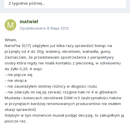
2 tygodnie później...
matwiel
Opublikowano
8 Maja 2012
Witam,
NanoFila (0,17) zdążyłem już kilka razy sprawdzić łowiąc na
przynęty od 4 do 30g; woblery, obrotówki, wahadła, gumy.
Zaznaczam, że przedstawiam spostrzeżenia z perspektywy
osoby która nigdy nie miała kontaktu z plecionką, w odniesieniu
do żyłki 0,20. A więc:
- nie plącze się
- nie skręca
- nie zauważyłem istotnej różnicy w długości rzutu
- nie zdarzyło mi się jej zerwać; rozgina haki nr 4 w główkach
Mustada i kotwicach obrotówek DAM nr3 (wytrzymałości haków
w przynętach bardziej renomowanych producentów nie miałem
okazji sprawdzić)
Gdybym w tym momencie musiał podjąć decyzję, to zakupiłbym ją
jeszcze raz.