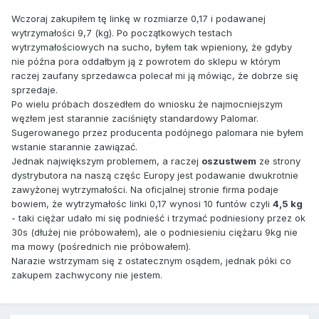
Wczoraj zakupiłem tę linkę w rozmiarze 0,17 i podawanej
wytrzymałości 9,7 (kg). Po początkowych testach
wytrzymałościowych na sucho, byłem tak wpieniony, że gdyby
nie późna pora oddałbym ją z powrotem do sklepu w którym
raczej zaufany sprzedawca polecał mi ją mówiąc, że dobrze się
sprzedaje.
Po wielu próbach doszedłem do wniosku że najmocniejszym
węzłem jest starannie zaciśnięty standardowy Palomar.
Sugerowanego przez producenta podójnego palomara nie byłem
wstanie starannie zawiązać.
Jednak największym problemem, a raczej
oszustwem
ze strony
dystrybutora na naszą częśc Europy jest podawanie dwukrotnie
zawyżonej wytrzymałości. Na oficjalnej stronie firma podaje
bowiem, że wytrzymałośc linki 0,17 wynosi 10 funtów czyli
4,5 kg
- taki ciężar udało mi się podnieść i trzymać podniesiony przez ok
30s (dłużej nie próbowałem), ale o podniesieniu ciężaru 9kg nie
ma mowy (pośrednich nie próbowałem).
Narazie wstrzymam się z ostatecznym osądem, jednak póki co
zakupem zachwycony nie jestem.