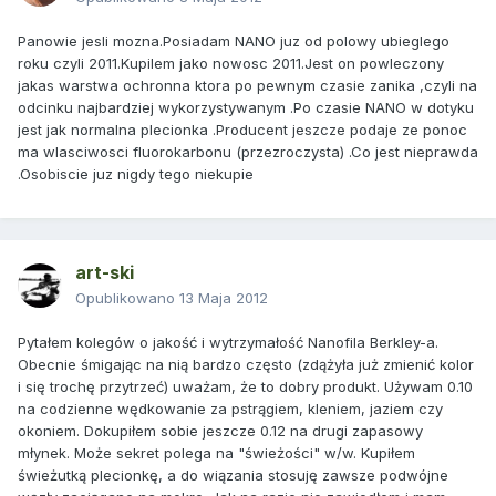
Panowie jesli mozna.Posiadam NANO juz od polowy ubieglego
roku czyli 2011.Kupilem jako nowosc 2011.Jest on powleczony
jakas warstwa ochronna ktora po pewnym czasie zanika ,czyli na
odcinku najbardziej wykorzystywanym .Po czasie NANO w dotyku
jest jak normalna plecionka .Producent jeszcze podaje ze ponoc
ma wlasciwosci fluorokarbonu (przezroczysta) .Co jest nieprawda
.Osobiscie juz nigdy tego niekupie
art-ski
Opublikowano
13 Maja 2012
Pytałem kolegów o jakość i wytrzymałość Nanofila Berkley-a.
Obecnie śmigając na nią bardzo często (zdążyła już zmienić kolor
i się trochę przytrzeć) uważam, że to dobry produkt. Używam 0.10
na codzienne wędkowanie za pstrągiem, kleniem, jaziem czy
okoniem. Dokupiłem sobie jeszcze 0.12 na drugi zapasowy
młynek. Może sekret polega na "świeżości" w/w. Kupiłem
świeżutką plecionkę, a do wiązania stosuję zawsze podwójne