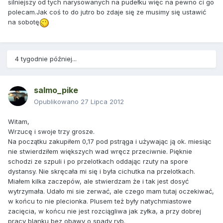
silniejszy od tych narysowanych na pudełku więc na pewno ci go
polecam.Jak coś to do jutro bo zdaje się ze musimy się ustawić
na sobotę
4 tygodnie później...
salmo_pike
Opublikowano
27 Lipca 2012
Witam,
Wrzucę i swoje trzy grosze.
Na początku zakupiłem 0,17 pod pstrąga i używając ją ok. miesiąc
nie stwierdziłem większych wad wręcz przeciwnie. Pięknie
schodzi ze szpuli i po przelotkach oddając rzuty na spore
dystansy. Nie skręcała mi się i była cichutka na przelotkach.
Miałem kilka zaczepów, ale stwierdzam że i tak jest dosyć
wytrzymała. Udało mi sie zerwać, ale czego mam tutaj oczekiwać,
w końcu to nie plecionka. Plusem też były natychmiastowe
zacięcia, w końcu nie jest rozciągliwa jak zyłka, a przy dobrej
pracy blanku bez obawy o spady ryb.