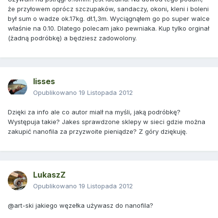
że przyłowem oprócz szczupaków, sandaczy, okoni, kleni i boleni
był sum o wadze ok.17kg. dł.1,3m. Wyciągnąłem go po super walce
właśnie na 0.10. Dlatego polecam jako pewniaka. Kup tylko orginał
(żadną podróbkę) a będziesz zadowolony.
lisses
Opublikowano
19 Listopada 2012
Dzięki za info ale co autor mialł na myśli, jaką podróbkę?
Występuja takie? Jakes sprawdzone sklepy w sieci gdzie można
zakupić nanofila za przyzwoite pieniądze? Z góry dziękuję.
LukaszZ
Opublikowano
19 Listopada 2012
@art-ski jakiego węzełka używasz do nanofila?