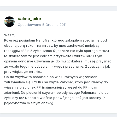
salmo_pike
Opublikowano
5 Grudnia 2011
Witam,
Również posiadam Nanofila, którego zakupiłem specjalnie pod
obecną porę roku - na mrozy, by móc zachować mniejszą
rozciągliwość niż żyłka. Mimo iż jeszcze nie było sporego mrozu
to stwierdzam że jest całkiem przyzwoita i wbrew kilku złym
opiniom odnośnie używania jej do multiplikatora, muszę przyznać
że wcale tego nie odczułem - wręcz przeciwnie. Zobaczymy jak
przy większym mrozie..
Co do węzłów to osobiście po wielu różnych wiązaniach
zatrzymałem się TYLKO na węźle Palomar, który jest idealny do
wiązania plecionek PP (najmocniejszy węzeł do PP moim
zdaniem). Do plecionki używam pojedynczego Palomara, ale do
żyłki czy też Nanofila właśnie podwójnego i też jest idealny (z
pojedynczym miałbym obawy)..