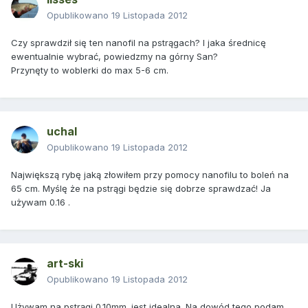
Opublikowano
19 Listopada 2012
Czy sprawdził się ten nanofil na pstrągach? I jaka średnicę
ewentualnie wybrać, powiedzmy na górny San?
Przynęty to woblerki do max 5-6 cm.
uchal
Opublikowano
19 Listopada 2012
Największą rybę jaką złowiłem przy pomocy nanofilu to boleń na
65 cm. Myślę że na pstrągi będzie się dobrze sprawdzać! Ja
używam 0.16 .
art-ski
Opublikowano
19 Listopada 2012
Używam na pstrągi 0.10mm. jest idealna. Na dowód tego podam,