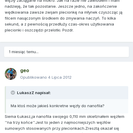
węzły zaciągane na mokro. Jak na razie nie zawiodłem i mam
nadzieję, że tak pozostanie. Jeszcze jedno, na zakończenie
wędkowania zawsze zwijam plecionkę na młynek czyszcząc ją
filcem nasączonym środkiem do zmywania naczyń. To kilka
sekund, a z pewnością przedłuży czas-okres użytkowania
plecionki i oszczędzi przelotki. Pozdr.
1 miesiąc temu...
geo
Opublikowano
4 Lipca 2012
LukaszZ napisał:
Ma ktoś może jakieś konkretne węzły do nanofila?
Siema Łukasz,ja nanofila swojego 0,110 mm okiełznałem węzłem
''na trzy końce''.Jest to jeden z najmocniejszych węzłów
sumowych stosowanych przy plecionkach.Zresztą okazał się