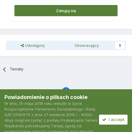
Zaloguj się
Udostępnij
Obserwujący
5
Tematy
Powiadomienie o plikach cookie
W dniu 25 maja 2018 roku weszło w życie
Język
Polityka prywatności
Kontakt
Ciasteczka
Rozporządzenie Parlamentu Europejskiego i Rady
2007-2026 Podkarpacki Serwis Wędkarski
(UE) 2016/679 z dnia 27 kwietnia 2016 r - RODO.
Powered by Invision Community
I accept
Abyś mógł korzystać z portalu Podkarpacki Serwis
Wędkarski potrzebujemy Twojej zgody na
przetwarzanie danych osobowych oraz danych