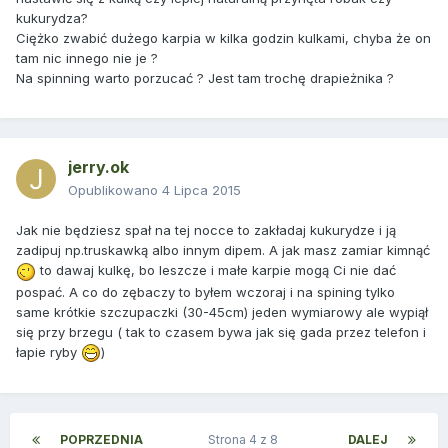
kukurydza?
Ciężko zwabić dużego karpia w kilka godzin kulkami, chyba że on
tam nic innego nie je ?
Na spinning warto porzucać ? Jest tam trochę drapieżnika ?
jerry.ok
Opublikowano
4 Lipca 2015
Jak nie będziesz spał na tej nocce to zakładaj kukurydze i ją
zadipuj np.truskawką albo innym dipem. A jak masz zamiar kimnąć
to dawaj kulkę, bo leszcze i małe karpie mogą Ci nie dać
pospać. A co do zębaczy to byłem wczoraj i na spining tylko
same krótkie szczupaczki (30-45cm) jeden wymiarowy ale wypiął
się przy brzegu ( tak to czasem bywa jak się gada przez telefon i
łapie ryby
)
POPRZEDNIA
Strona 4 z 8
DALEJ