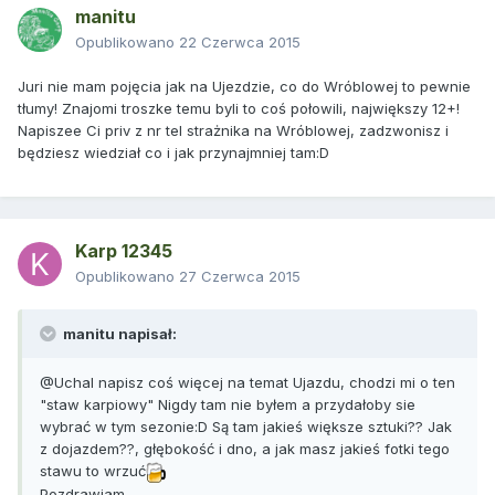
manitu
Opublikowano
22 Czerwca 2015
Juri nie mam pojęcia jak na Ujezdzie, co do Wróblowej to pewnie
tłumy! Znajomi troszke temu byli to coś połowili, największy 12+!
Napiszee Ci priv z nr tel strażnika na Wróblowej, zadzwonisz i
będziesz wiedział co i jak przynajmniej tam:D
Karp 12345
Opublikowano
27 Czerwca 2015
manitu napisał:
@Uchal napisz coś więcej na temat Ujazdu, chodzi mi o ten
"staw karpiowy" Nigdy tam nie byłem a przydałoby sie
wybrać w tym sezonie:D Są tam jakieś większe sztuki?? Jak
z dojazdem??, głębokość i dno, a jak masz jakieś fotki tego
stawu to wrzuć
Pozdrawiam