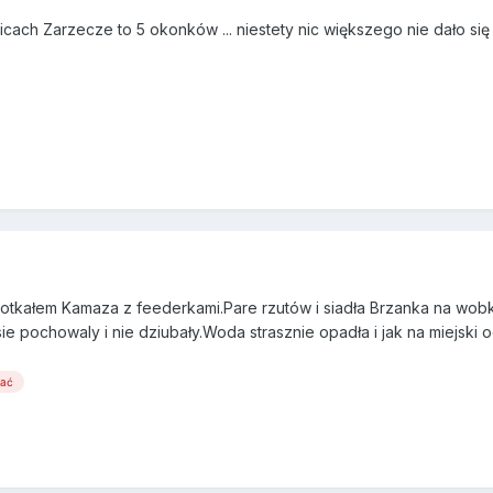
cach Zarzecze to 5 okonków ... niestety nic większego nie dało się
tkałem Kamaza z feederkami.Pare rzutów i siadła Brzanka na wobka
 sie pochowaly i nie dziubały.Woda strasznie opadła i jak na miejsk
wać