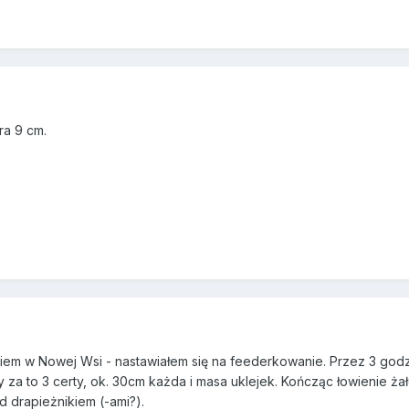
ra 9 cm.
kiem w Nowej Wsi - nastawiałem się na feederkowanie. Przez 3 god
ły za to 3 certy, ok. 30cm każda i masa uklejek. Kończąc łowienie 
d drapieżnikiem (-ami?).