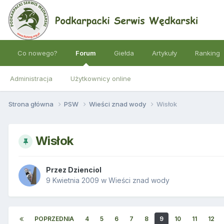
Co nowego?
Forum
Giełda
Artykuły
Ranking
Administracja
Użytkownicy online
Strona główna
PSW
Wieści znad wody
Wisłok
Wisłok
Przez
Dzienciol
9 Kwietnia 2009
w
Wieści znad wody
POPRZEDNIA
4
5
6
7
8
9
10
11
12