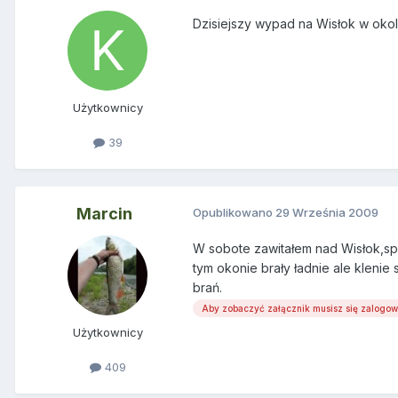
Dzisiejszy wypad na Wisłok w okoli
Użytkownicy
39
Marcin
Opublikowano
29 Września 2009
W sobote zawitałem nad Wisłok,spo
tym okonie brały ładnie ale klenie
brań.
Aby zobaczyć załącznik musisz się zalogo
Użytkownicy
409