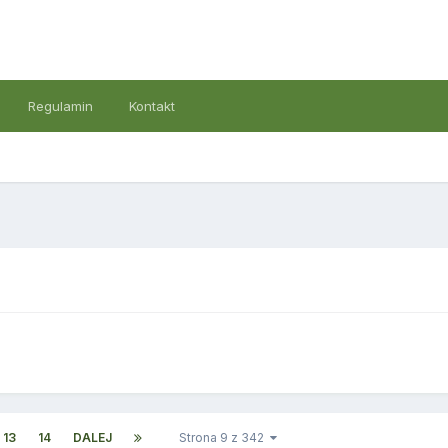
Regulamin
Kontakt
13
14
DALEJ
Strona 9 z 342