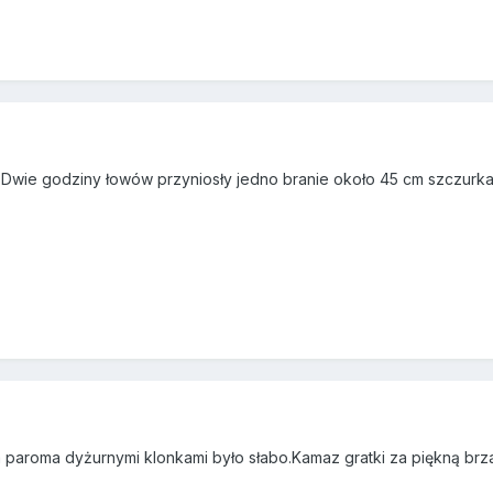
. Dwie godziny łowów przyniosły jedno branie około 45 cm szczurk
 paroma dyżurnymi klonkami było słabo.Kamaz gratki za piękną brz